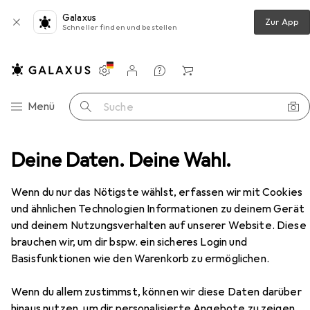
Galaxus
Zur App
Schneller finden und bestellen
Einstellungen
Kundenkonto
Vergleichslisten
Merklisten
Warenkorb
Navigation nach Kategorien
Menü
Suche
ale
Deine Daten. Deine Wahl.
Zone Denmark Zone Seifenschale Nova Silbergrau
Zubehör
EUR
24,55
Wenn du nur das Nötigste wählst, erfassen wir mit Cookies
Zone Denmark
Zone Seifenschale
und ähnlichen Technologien Informationen zu deinem Gerät
Nova Silbergrau
und deinem Nutzungsverhalten auf unserer Website. Diese
brauchen wir, um dir bspw. ein sicheres Login und
Basisfunktionen wie den Warenkorb zu ermöglichen.
Zubehör für Zone Denmark Zone
Seifenschale Nova Silbergrau
Wenn du allem zustimmst, können wir diese Daten darüber
hinaus nutzen, um dir personalisierte Angebote zu zeigen,