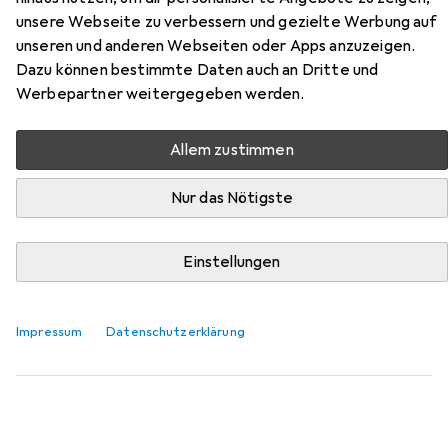
unsere Webseite zu verbessern und gezielte Werbung auf
Hier findest du passendes Zubehör zum Produkt Zone
unseren und anderen Webseiten oder Apps anzuzeigen.
Denmark Zone Seifenschale Nova Silbergrau aus der
Dazu können bestimmte Daten auch an Dritte und
Kategorie Handseife.
Werbepartner weitergegeben werden.
Relevanz
Produktliste
Allem zustimmen
Nur das Nötigste
Handseife
EUR
7,07
Einstellungen
Speick
Natural Seife
Hartseife, 100 g
Impressum
Datenschutzerklärung
13