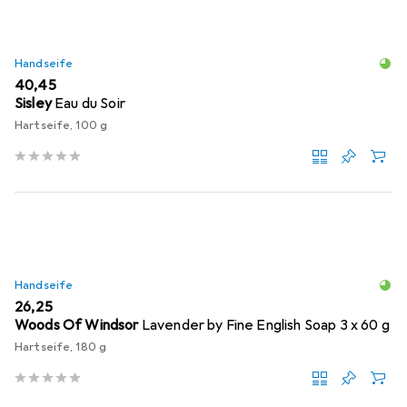
Handseife
EUR
40,45
Sisley
Eau du Soir
Hartseife, 100 g
Handseife
EUR
26,25
Woods Of Windsor
Lavender by Fine English Soap 3 x 60 g
Hartseife, 180 g