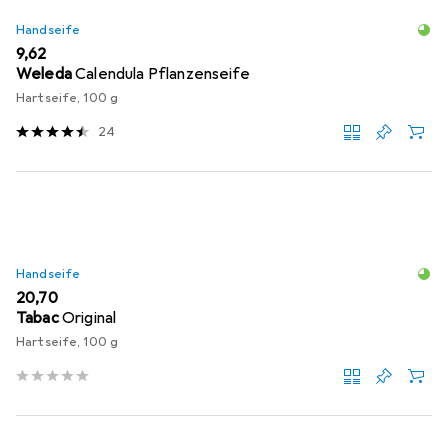
Handseife
EUR
9,62
Weleda
Calendula Pflanzenseife
Hartseife, 100 g
24
Handseife
EUR
20,70
Tabac
Original
Hartseife, 100 g