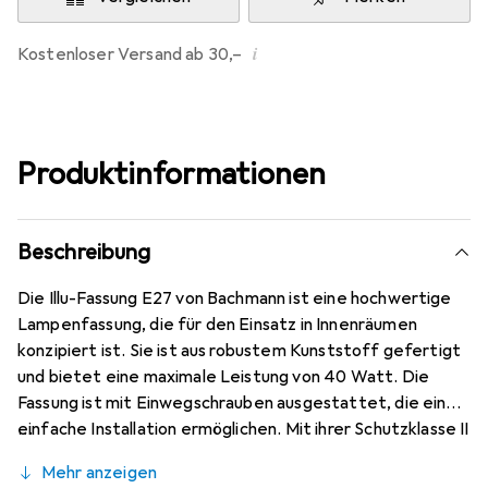
i
Kostenloser Versand ab 30,–
Produktinformationen
Beschreibung
Die Illu-Fassung E27 von Bachmann ist eine hochwertige
Lampenfassung, die für den Einsatz in Innenräumen
konzipiert ist. Sie ist aus robustem Kunststoff gefertigt
und bietet eine maximale Leistung von 40 Watt. Die
Fassung ist mit Einwegschrauben ausgestattet, die eine
einfache Installation ermöglichen. Mit ihrer Schutzklasse II
ist sie sicher im Gebrauch und eignet sich ideal für
Mehr anzeigen
verschiedene Beleuchtungsanwendungen. Die Fassung