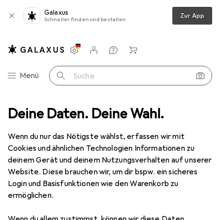
Galaxus
Zur App
Schneller finden und bestellen
Einstellungen
Kundenkonto
Vergleichslisten
Merklisten
Warenkorb
Navigation nach Kategorien
Menü
Suche
n + Leuchten
Deine Daten. Deine Wahl.
Beleuchtung Zubehör
Bachmann IlluFassung E27
Wenn du nur das Nötigste wählst, erfassen wir mit
Cookies und ähnlichen Technologien Informationen zu
1 Bild
deinem Gerät und deinem Nutzungsverhalten auf unserer
Website. Diese brauchen wir, um dir bspw. ein sicheres
MENGENRABATT
Login und Basisfunktionen wie den Warenkorb zu
EUR
2,69
ermöglichen.
Spare
EUR
0,90
Bachmann
IlluFassung E27
Wenn du allem zustimmst, können wir diese Daten