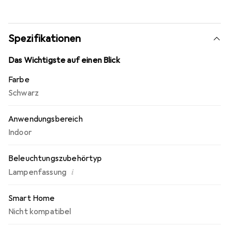
wird einzeln in einem Polybeutel verpackt geliefert, was
eine praktische Handhabung und Lagerung gewährleistet.
Die Illu-Fassung E27 ist eine zuverlässige Wahl für alle, die
Spezifikationen
eine funktionale und langlebige Lösung für ihre
Beleuchtungsbedürfnisse suchen.
Das Wichtigste auf einen Blick
Farbe
Schwarz
Anwendungsbereich
Indoor
Beleuchtungszubehörtyp
i
Lampenfassung
Smart Home
Nicht kompatibel