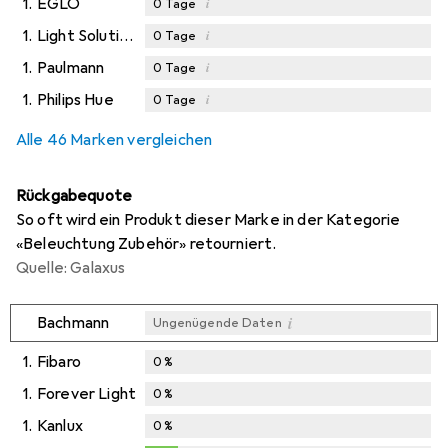
1.
EGLO
i
0
Tage
1.
Light Solutions
i
0
Tage
1.
Paulmann
i
0
Tage
1.
Philips Hue
i
0
Tage
Alle 46 Marken vergleichen
Rückgabequote
So oft wird ein Produkt dieser Marke in der Kategorie
«Beleuchtung Zubehör» retourniert.
Quelle: Galaxus
i
Bachmann
Ungenügende Daten
1.
Fibaro
0
%
1.
Forever Light
0
%
1.
Kanlux
0
%