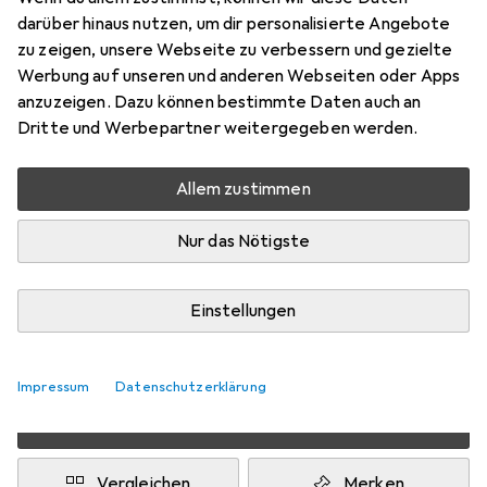
darüber hinaus nutzen, um dir personalisierte Angebote
Preis in EUR inkl. MwSt.
zu zeigen, unsere Webseite zu verbessern und gezielte
Werbung auf unseren und anderen Webseiten oder Apps
Marke
Bewertungen
anzuzeigen. Dazu können bestimmte Daten auch an
Mehr von Bachmann
Dritte und Werbepartner weitergegeben werden.
Allem zustimmen
Zwischen Do, 13.8. und Sa, 15.8. geliefert
Mehr als 10 Stück an Lager beim Lieferanten
Nur das Nötigste
Lieferort angeben für genaue Lieferzeit
1 Stück
2 Stück
3 Stück
4 Stück
Einstellungen
EUR
3,14
pro Stück
EUR
2,69
EUR
2,44
EUR
2,16
pro Stück
pro Stück
pro Stück
−
31
%
−
14
%
−
22
%
Impressum
Datenschutzerklärung
2 Stück in den Warenkorb
Vergleichen
Merken