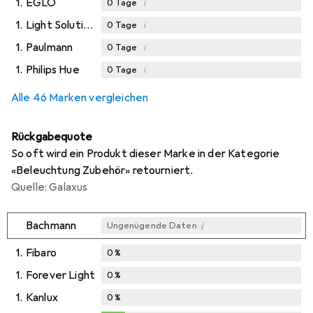
1.
EGLO
i
0
Tage
1.
Light Solutions
i
0
Tage
1.
Paulmann
i
0
Tage
1.
Philips Hue
i
0
Tage
Alle 46 Marken vergleichen
Rückgabequote
So oft wird ein Produkt dieser Marke in der Kategorie
«Beleuchtung Zubehör» retourniert.
Quelle: Galaxus
i
Bachmann
Ungenügende Daten
1.
Fibaro
0
%
1.
Forever Light
0
%
1.
Kanlux
0
%