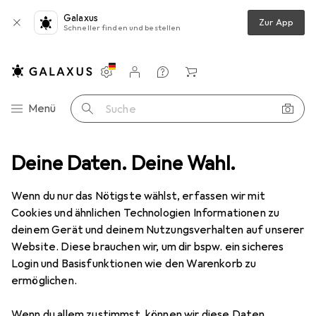
Galaxus
Zur App
Schneller finden und bestellen
Einstellungen
Kundenkonto
Vergleichslisten
Merklisten
Warenkorb
Navigation nach Kategorien
Menü
Suche
euchten
Deine Daten. Deine Wahl.
Beleuchtung Zubehör
Bachmann Umwandlungsfassung
Wenn du nur das Nötigste wählst, erfassen wir mit
Cookies und ähnlichen Technologien Informationen zu
1 Bild
deinem Gerät und deinem Nutzungsverhalten auf unserer
Website. Diese brauchen wir, um dir bspw. ein sicheres
MENGENRABATT
Login und Basisfunktionen wie den Warenkorb zu
EUR
5,42
ermöglichen.
Spare
EUR
1,50
Bachmann
Umwandlungsfassung
Wenn du allem zustimmst, können wir diese Daten