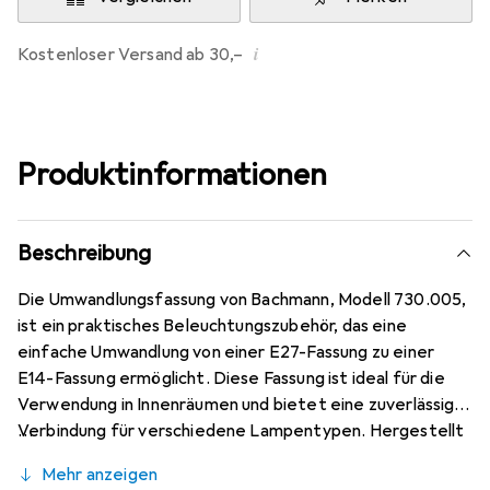
i
Kostenloser Versand ab 30,–
Produktinformationen
Beschreibung
Die Umwandlungsfassung von Bachmann, Modell 730.005,
ist ein praktisches Beleuchtungszubehör, das eine
einfache Umwandlung von einer E27-Fassung zu einer
E14-Fassung ermöglicht. Diese Fassung ist ideal für die
Verwendung in Innenräumen und bietet eine zuverlässige
Verbindung für verschiedene Lampentypen. Hergestellt
aus hochwertigem Messing, gewährleistet sie
Mehr anzeigen
Langlebigkeit und Stabilität. Die Umwandlungsfassung ist