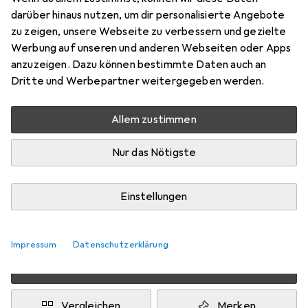
darüber hinaus nutzen, um dir personalisierte Angebote
Preis in EUR inkl. MwSt.
zu zeigen, unsere Webseite zu verbessern und gezielte
Werbung auf unseren und anderen Webseiten oder Apps
Marke
Bewertungen
anzuzeigen. Dazu können bestimmte Daten auch an
Mehr von Bachmann
Dritte und Werbepartner weitergegeben werden.
Allem zustimmen
Zwischen Mo, 10.8. und Mi, 12.8. geliefert
Mehr als 10 Stück an Lager beim Lieferanten
Nur das Nötigste
Lieferort angeben für genaue Lieferzeit
1 Stück
2 Stück
3 Stück
4 Stück
Einstellungen
EUR
6,17
pro Stück
EUR
5,42
EUR
4,99
EUR
4,53
pro Stück
pro Stück
pro Stück
−
12
%
−
19
%
−
27
%
Impressum
Datenschutzerklärung
2 Stück in den Warenkorb
Vergleichen
Merken