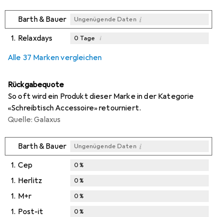
i
Barth & Bauer
Ungenügende Daten
1.
Relaxdays
i
0
Tage
i
i
i
Ungenügende Daten
Ungenügende Daten
Ungenügende Daten
Alle 37 Marken vergleichen
Rückgabequote
So oft wird ein Produkt dieser Marke in der Kategorie
«Schreibtisch Accessoire» retourniert.
Quelle: Galaxus
i
Barth & Bauer
Ungenügende Daten
1.
Cep
0
%
1.
Herlitz
0
%
1.
M+r
0
%
1.
Post-it
0
%