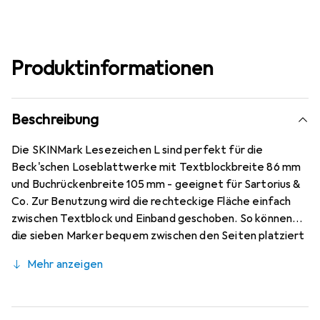
Produktinformationen
Beschreibung
Die SKINMark Lesezeichen L sind perfekt für die
Beck'schen Loseblattwerke mit Textblockbreite 86 mm
und Buchrückenbreite 105 mm - geeignet für Sartorius &
Co. Zur Benutzung wird die rechteckige Fläche einfach
zwischen Textblock und Einband geschoben. So können
die sieben Marker bequem zwischen den Seiten platziert
werden. Seit 2004 ist SKIN führender Hersteller für
Mehr anzeigen
juristische Accessoires und Erfinder der Original
HabersackSKIN Tasche sowie des Premium-Ordners für
den C. H. Beck Verlag. Unsere Produkte wurden im Laufe