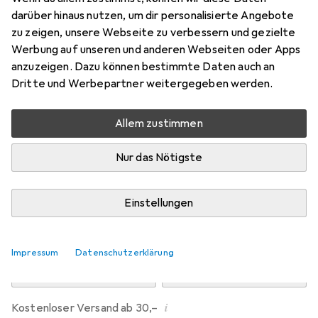
Preis in EUR inkl. MwSt.
darüber hinaus nutzen, um dir personalisierte Angebote
zu zeigen, unsere Webseite zu verbessern und gezielte
Marke
Bewertungen
Werbung auf unseren und anderen Webseiten oder Apps
Mehr von Barth & Bauer
anzuzeigen. Dazu können bestimmte Daten auch an
Dritte und Werbepartner weitergegeben werden.
Zwischen Mi, 12.8. und Do, 13.8. geliefert
Allem zustimmen
Mehr als 10 Stück an Lager beim Drittanbieter
Lieferort angeben für genaue Lieferzeit
Nur das Nötigste
i
Angebot von
preigu
DE
Einstellungen
In den Warenkorb
Impressum
Datenschutzerklärung
Vergleichen
Merken
i
Kostenloser Versand ab 30,–