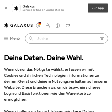
Galaxus
Zur App
Schneller finden und bestellen
Einstellungen
Kundenkonto
Vergleichslisten
Merklisten
Warenkorb
Navigation nach Kategorien
Menü
Suche
ch Accessoire
Deine Daten. Deine Wahl.
Barth & Bauer SKIN Lesezeichen MARK Gr.L.Sartorius
Wenn du nur das Nötigste wählst, erfassen wir mit
Cookies und ähnlichen Technologien Informationen zu
1 Bild
deinem Gerät und deinem Nutzungsverhalten auf unserer
EUR
10,10
Website. Diese brauchen wir, um dir bspw. ein sicheres
Barth & Bauer
SKIN Lesezeichen
Login und Basisfunktionen wie den Warenkorb zu
ermöglichen.
MARK Gr.L.Sartorius
Wenn du allem zustimmst, können wir diese Daten