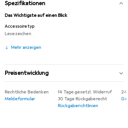
der Jahre kontinuierlich an die Bedürfnisse von
Spezifikationen
Jurastudierenden angepasst. Qualität und Langlebigkeit
stehen bei SKIN an erster Stelle.
Das Wichtigste auf einen Blick
Accessoiretyp
Lesezeichen
Mehr anzeigen
Preisentwicklung
Rechtliche Bedenken
14 Tage gesetzl. Widerruf
24 
Meldeformular
30 Tage Rückgaberecht
Gew
Rückgaberichtlinien