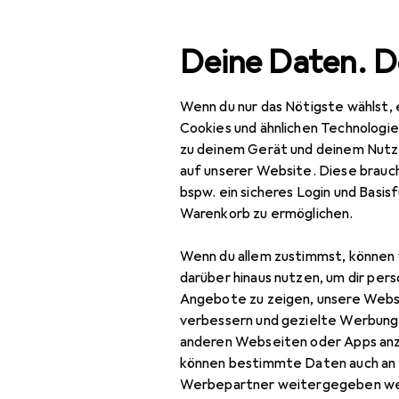
Suche
Deine Daten. D
Wenn du nur das Nötigste wählst, 
Navigation nach Kategorien
Gesamtsortiment
Woh
Gesamtsortiment
Cookies und ähnlichen Technologi
zu deinem Gerät und deinem Nutz
Wohnen
auf unserer Website. Diese brauch
bspw. ein sicheres Login und Basis
Badaccessoires
Warenkorb zu ermöglichen.
Abfalleimer
Wenn du allem zustimmst, können 
Badaufbewahrung
darüber hinaus nutzen, um dir pers
Angebote zu zeigen, unsere Webs
Badewannenzubehör
verbessern und gezielte Werbung
+ Duschzubehör
anderen Webseiten oder Apps an
können bestimmte Daten auch an 
Badtextilien
Werbepartner weitergegeben we