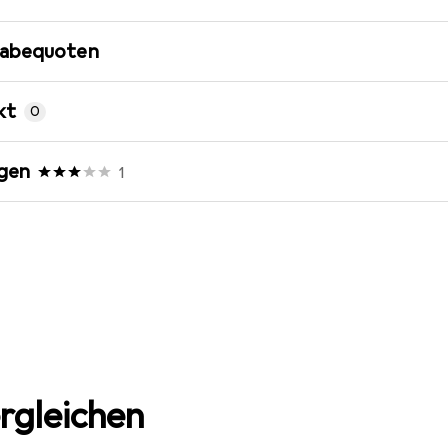
gabequoten
kt
0
gen
1
rgleichen