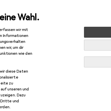
eine Wahl.
erfassen wir mit
nen
Badaccessoires
Kosmetikspiegel
Beliani Rostre
en Informationen
ungsverhalten
en wir, um dir
funktionen wie den
wir diese Daten
onalisierte
eite zu
 auf unseren und
zuzeigen. Dazu
Dritte und
rden.