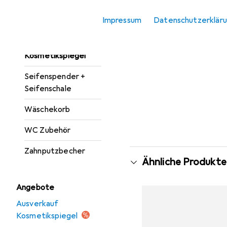
Fensterfolie
Impressum
Datenschutzerklär
Handtuchhalter +
Handtuchhaken
Kosmetikspiegel
Seifenspender +
Seifenschale
Wäschekorb
WC Zubehör
Zahnputzbecher
Ähnliche Produkte
Angebote
Ausverkauf
Kosmetikspiegel