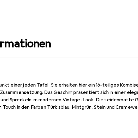
ormationen
unkt einer jeden Tafel. Sie erhalten hier ein 16-teiliges Komb
 Zusammensetzung: Das Geschirr präsentiert sich in einer el
und Sprenkeln im modernen Vintage-Look. Die seidenmatte Gl
 Touch in den Farben Türkisblau, Mintgrün, Stein und Cremewei
r (21 cm), 4 Kaffeebecher (30 cl) und 4 Mehrzweckschalen (19 