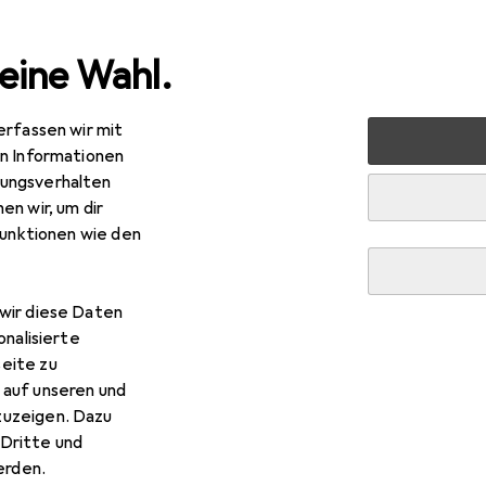
eine Wahl.
erfassen wir mit
nen
Geschirr + Bar
Geschirr
Geschirrset
CreaTab
en Informationen
ungsverhalten
en wir, um dir
funktionen wie den
wir diese Daten
onalisierte
eite zu
 auf unseren und
zuzeigen. Dazu
Dritte und
rden.