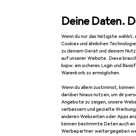
Suche
Deine Daten. D
Wenn du nur das Nötigste wählst, 
Navigation nach Kategorien
Gesamtsortiment
Woh
Gesamtsortiment
Cookies und ähnlichen Technologi
zu deinem Gerät und deinem Nutz
Wohnen
auf unserer Website. Diese brauch
bspw. ein sicheres Login und Basis
Geschirr + Bar
Warenkorb zu ermöglichen.
Geschirr
Wenn du allem zustimmst, können 
Eierbecher
darüber hinaus nutzen, um dir pers
Angebote zu zeigen, unsere Webs
Einweggeschirr
verbessern und gezielte Werbung
anderen Webseiten oder Apps an
Geschirrset
können bestimmte Daten auch an 
Kindergeschirr +
Werbepartner weitergegeben we