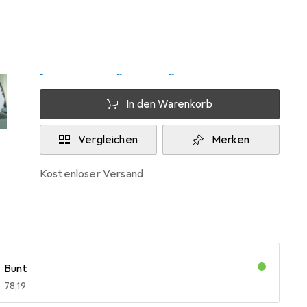
Zwischen Mo, 10.8. und Mi, 12.8. geliefert
Mehr als 10 Stück an Lager beim Lieferanten
Lieferort angeben für genaue Lieferzeit
In den Warenkorb
Vergleichen
Merken
kostenloser Versand
Bunt
EUR
78,19