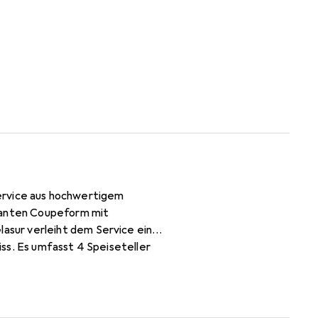
iservice aus hochwertigem
eganten Coupeform mit
asur verleiht dem Service einen
ss. Es umfasst 4 Speiseteller
cm).