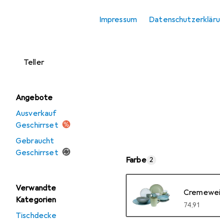
Kinderbesteck
Impressum
Datenschutzerklär
Schüssel + Schale
Serviergeschirr
Teller
Angebote
Ausverkauf
Geschirrset
Gebraucht
Geschirrset
Farbe
2
Verwandte
Cremeweiss
Kategorien
EUR
74,91
Tischdecke