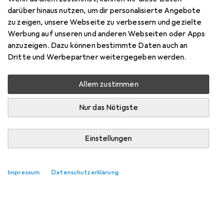
Preis in EUR inkl. MwSt.
darüber hinaus nutzen, um dir personalisierte Angebote
zu zeigen, unsere Webseite zu verbessern und gezielte
Marke
Bewertungen
Werbung auf unseren und anderen Webseiten oder Apps
Mehr von CreaTable
2
anzuzeigen. Dazu können bestimmte Daten auch an
Dritte und Werbepartner weitergegeben werden.
Zwischen Mo, 10.8. und Mi, 12.8. geliefert
Allem zustimmen
Mehr als 10 Stück an Lager beim Lieferanten
Lieferort angeben für genaue Lieferzeit
Nur das Nötigste
In den Warenkorb
Einstellungen
Vergleichen
Merken
Impressum
Datenschutzerklärung
kostenloser Versand