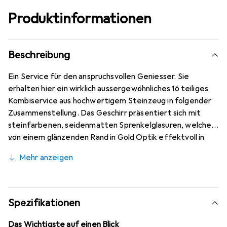
Produktinformationen
Beschreibung
Ein Service für den anspruchsvollen Geniesser. Sie
erhalten hier ein wirklich aussergewöhnliches 16 teiliges
Kombiservice aus hochwertigem Steinzeug in folgender
Zusammenstellung. Das Geschirr präsentiert sich mit
steinfarbenen, seidenmatten Sprenkelglasuren, welche
von einem glänzenden Rand in Gold Optik effektvoll in
Szene gesetzt werden. Es ist das ideale Set für die
Mehr anzeigen
festliche Tafel und den besonderen Auftritt. 4
Speiseteller 26 cm, 4 Dessertteller 21 cm, 4
Mehrzweckschalen 15 cm, 4 Kaffeebecher 33 cl.
Spezifikationen
Das Wichtigste auf einen Blick