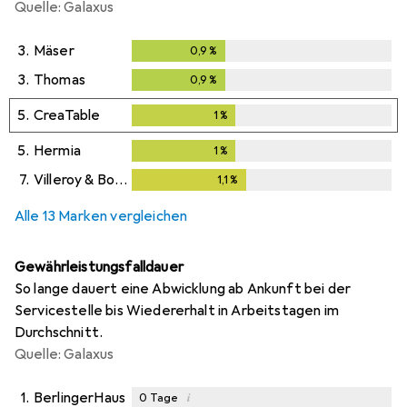
Quelle: Galaxus
3.
Mäser
0,9
%
0,9
%
3.
Thomas
0,9
%
0,9
%
5.
CreaTable
1
%
1
%
5.
Hermia
1
%
1
%
7.
Villeroy & Boch
1,1
%
1,1
%
Alle 13 Marken vergleichen
Gewährleistungsfalldauer
So lange dauert eine Abwicklung ab Ankunft bei der
Servicestelle bis Wiedererhalt in Arbeitstagen im
Durchschnitt.
Quelle: Galaxus
1.
BerlingerHaus
i
0
Tage