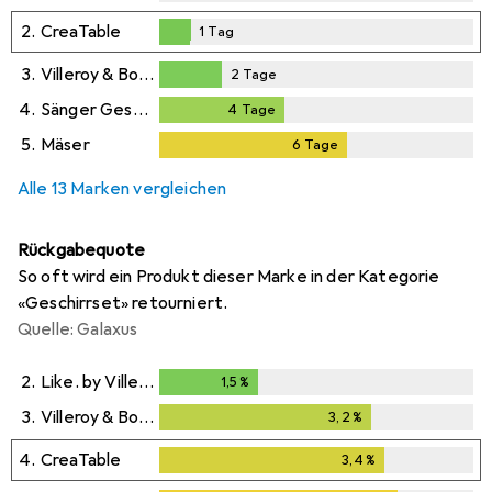
2.
CreaTable
1
Tag
1
Tag
3.
Villeroy & Boch
2
Tage
2
Tage
4.
Sänger Geschirr
4
Tage
4
Tage
5.
Mäser
6
Tage
6
Tage
Alle 13 Marken vergleichen
Rückgabequote
So oft wird ein Produkt dieser Marke in der Kategorie
«Geschirrset» retourniert.
Quelle: Galaxus
2.
Like. by Villeroy & Boch
1,5
%
1,5
%
3.
Villeroy & Boch
3,2
%
3,2
%
4.
CreaTable
3,4
%
3,4
%