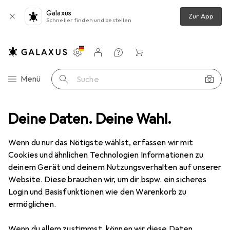
Galaxus
Zur App
Schneller finden und bestellen
Einstellungen
Kundenkonto
Vergleichslisten
Merklisten
Warenkorb
Navigation nach Kategorien
Menü
Suche
chirr + Bar
Deine Daten. Deine Wahl.
Geschirr
Geschirrset
CreaTable Industrial Gold
Wenn du nur das Nötigste wählst, erfassen wir mit
Cookies und ähnlichen Technologien Informationen zu
7 Bilder
deinem Gerät und deinem Nutzungsverhalten auf unserer
Website. Diese brauchen wir, um dir bspw. ein sicheres
EUR
61,76
Login und Basisfunktionen wie den Warenkorb zu
CreaTable
Industrial Gold
ermöglichen.
16 Stk.
Wenn du allem zustimmst, können wir diese Daten