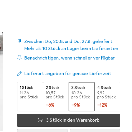
Mehr von Creativ
6
Company
Zwischen Do, 20.8. und Do, 27.8. geliefert
Mehr als 10 Stück an Lager beim Lieferanten
Benachrichtigen, wenn schneller verfügbar
Lieferort angeben für genaue Lieferzeit
1 Stück
2 Stück
3 Stück
4 Stück
EUR
11,26
EUR
10,57
EUR
10,26
EUR
9,92
pro Stück
pro Stück
pro Stück
pro Stück
−
6
%
−
9
%
−
12
%
3 Stück in den Warenkorb