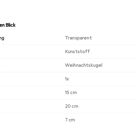
n Blick
ng
Transparent
Kunststoff
p
Weihnachtskugel
1x
15 cm
20 cm
7 cm