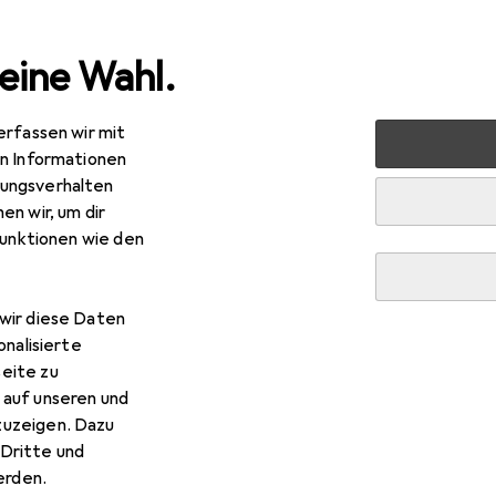
eine Wahl.
erfassen wir mit
Deko + Accessoires
Saisonale Dekoration
Christba
en Informationen
ungsverhalten
en wir, um dir
funktionen wie den
wir diese Daten
onalisierte
eite zu
 auf unseren und
zuzeigen. Dazu
Dritte und
rden.