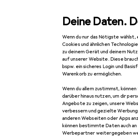
Suche
Deine Daten. D
Wenn du nur das Nötigste wählst, 
Navigation nach Kategorien
Gesamtsortiment
Wohnen
Gesamtsortiment
Cookies und ähnlichen Technologi
zu deinem Gerät und deinem Nutz
Wohnen
auf unserer Website. Diese brauch
bspw. ein sicheres Login und Basis
Deko + Accessoires
Warenkorb zu ermöglichen.
Saisonale Dekoration
Wenn du allem zustimmst, können 
Christbaumschmuck
darüber hinaus nutzen, um dir pers
Angebote zu zeigen, unsere Webs
Herbstdeko
verbessern und gezielte Werbung
anderen Webseiten oder Apps an
Osterdeko
können bestimmte Daten auch an 
Streudeko
Werbepartner weitergegeben we