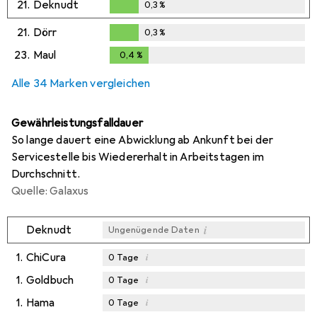
21.
Deknudt
0,3
%
0,3
%
21.
Dörr
0,3
%
0,3
%
23.
Maul
0,4
%
0,4
%
Alle 34 Marken vergleichen
Gewährleistungsfalldauer
So lange dauert eine Abwicklung ab Ankunft bei der
Servicestelle bis Wiedererhalt in Arbeitstagen im
Durchschnitt.
Quelle: Galaxus
i
Deknudt
Ungenügende Daten
1.
ChiCura
i
0
Tage
1.
Goldbuch
i
0
Tage
1.
Hama
i
0
Tage