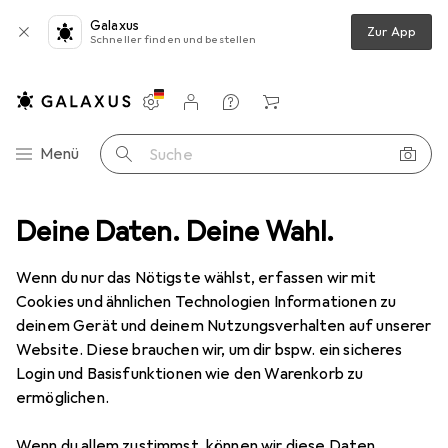
Galaxus
Zur App
Schneller finden und bestellen
Einstellungen
Kundenkonto
Vergleichslisten
Merklisten
Warenkorb
Navigation nach Kategorien
Menü
Suche
 Accessoires
Deine Daten. Deine Wahl.
Wanddekoration
Bilderrahmen
Deknudt Mela
Wenn du nur das Nötigste wählst, erfassen wir mit
Cookies und ähnlichen Technologien Informationen zu
4 Bilder
deinem Gerät und deinem Nutzungsverhalten auf unserer
Website. Diese brauchen wir, um dir bspw. ein sicheres
MENGENRABATT
Login und Basisfunktionen wie den Warenkorb zu
ermöglichen.
EUR
6,85
Spare
EUR
1,10
Deknudt
Mela
Wenn du allem zustimmst, können wir diese Daten