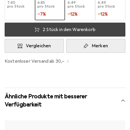
EUR
7,40
EUR
6,85
EUR
6,49
EUR
6,49
pro Stück
pro Stück
pro Stück
pro Stück
−
7
%
−
12
%
−
12
%
2 Stück in den Warenkorb
Vergleichen
Merken
i
Kostenloser Versand ab 30,–
Ähnliche Produkte mit besserer
Verfügbarkeit