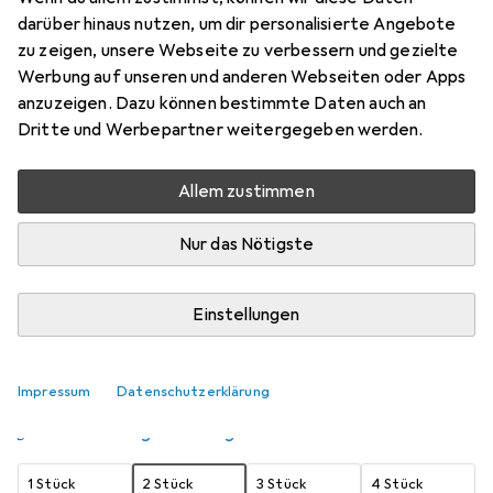
darüber hinaus nutzen, um dir personalisierte Angebote
13 x 18 cm
zu zeigen, unsere Webseite zu verbessern und gezielte
Preis in EUR inkl. MwSt.
Werbung auf unseren und anderen Webseiten oder Apps
anzuzeigen. Dazu können bestimmte Daten auch an
Schneller lieferbar
Dritte und Werbepartner weitergegeben werden.
Angebot für
EUR
19,81
Allem zustimmen
Marke
Bewertungen
Mehr von Deknudt
Nur das Nötigste
Zwischen Fr, 14.8. und Fr, 21.8. geliefert
Einstellungen
7 Stück an Lager beim Lieferanten
Benachrichtigen, wenn schneller verfügbar
Impressum
Datenschutzerklärung
Lieferort angeben für genaue Lieferzeit
1 Stück
2 Stück
3 Stück
4 Stück