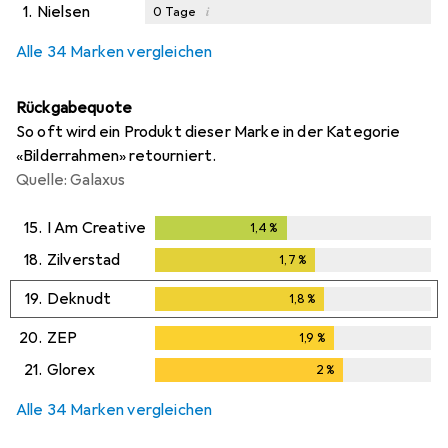
1.
Nielsen
i
0
Tage
Alle 34 Marken vergleichen
Rückgabequote
So oft wird ein Produkt dieser Marke in der Kategorie
«Bilderrahmen» retourniert.
Quelle: Galaxus
15.
I Am Creative
1,4
%
1,4
%
18.
Zilverstad
1,7
%
1,7
%
19.
Deknudt
1,8
%
1,8
%
20.
ZEP
1,9
%
1,9
%
21.
Glorex
2
%
2
%
Alle 34 Marken vergleichen