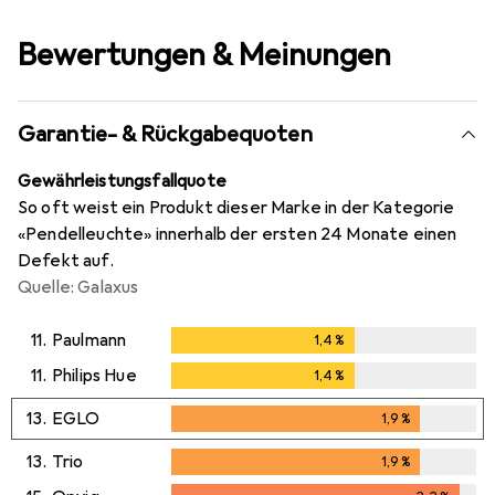
Bewertungen & Meinungen
Garantie- & Rückgabequoten
Gewährleistungsfallquote
So oft weist ein Produkt dieser Marke in der Kategorie
«Pendelleuchte» innerhalb der ersten 24 Monate einen
Defekt auf.
Quelle: Galaxus
11.
Paulmann
1,4
%
1,4
%
11.
Philips Hue
1,4
%
1,4
%
13.
EGLO
1,9
%
1,9
%
13.
Trio
1,9
%
1,9
%