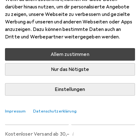
Preis in EUR inkl. MwSt.
darüber hinaus nutzen, um dir personalisierte Angebote
zu zeigen, unsere Webseite zu verbessern und gezielte
Bewertungen
Werbung auf unseren und anderen Webseiten oder Apps
1
anzuzeigen. Dazu können bestimmte Daten auch an
Dritte und Werbepartner weitergegeben werden.
Zwischen Sa, 15.8. und Mi, 19.8. geliefert
Allem zustimmen
Mehr als 10 Stück an Lager beim Lieferanten
Benachrichtigen, wenn schneller verfügbar
Nur das Nötigste
Lieferort angeben für genaue Lieferzeit
Einstellungen
In den Warenkorb
Impressum
Datenschutzerklärung
Vergleichen
Merken
i
Kostenloser Versand ab 30,–