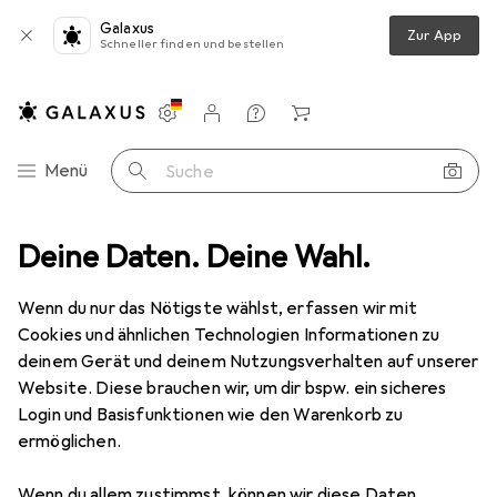
Galaxus
Zur App
Schneller finden und bestellen
Einstellungen
Kundenkonto
Vergleichslisten
Merklisten
Warenkorb
Navigation nach Kategorien
Menü
Suche
htung
Deine Daten. Deine Wahl.
Deckenbeleuchtung
Pendelleuchte
EGLO Claverdon
Wenn du nur das Nötigste wählst, erfassen wir mit
Cookies und ähnlichen Technologien Informationen zu
5 Bilder
deinem Gerät und deinem Nutzungsverhalten auf unserer
Website. Diese brauchen wir, um dir bspw. ein sicheres
EUR
27,89
Login und Basisfunktionen wie den Warenkorb zu
EGLO
Claverdon
ermöglichen.
E27
Wenn du allem zustimmst, können wir diese Daten