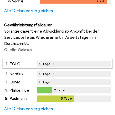
15.
Opviq
2,2
%
2,2
%
Alle 17 Marken vergleichen
Gewährleistungsfalldauer
So lange dauert eine Abwicklung ab Ankunft bei der
Servicestelle bis Wiedererhalt in Arbeitstagen im
Durchschnitt.
Quelle: Galaxus
1.
EGLO
i
0
Tage
1.
Nordlux
i
0
Tage
1.
Opviq
i
0
Tage
4.
Philips Hue
2
Tage
2
Tage
5.
Paulmann
5
Tage
5
Tage
Alle 17 Marken vergleichen