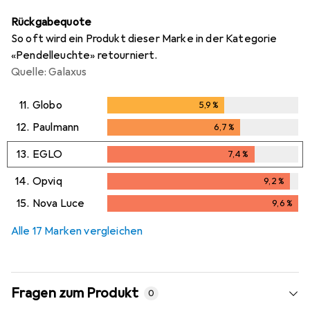
Rückgabequote
So oft wird ein Produkt dieser Marke in der Kategorie
«Pendelleuchte» retourniert.
Quelle: Galaxus
11.
Globo
5,9
%
5,9
%
12.
Paulmann
6,7
%
6,7
%
13.
EGLO
7,4
%
7,4
%
14.
Opviq
9,2
%
9,2
%
15.
Nova Luce
9,6
%
9,6
%
Alle 17 Marken vergleichen
Fragen zum Produkt
0