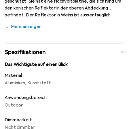
geschützt. Sie hat eine Hochvoltplatine, die sich rund um
den konischen Reflektor in der oberen Abdeckung
befindet. Der Reflektor in Weiss ist aussentauglich
lackiert, um die bestmögliche Lichtausbeute zu
Mehr anzeigen
garantieren. Eine Besonderheit ist, dass diese Leuchte
sowohl als Wand-, Decken- als auch als kleine Steh- oder
Pollerleuchte verwendet werden kann. Sie ist mit einer
LED-Platine mit Samsung-Chips bestückt und hat den
Spezifikationen
Schutzgrad IP44.
Das Wichtigste auf einen Blick
Material
Aluminium
,
Kunststoff
Anwendungsbereich
Outdoor
Dimmbarkeit
Nicht dimmbar