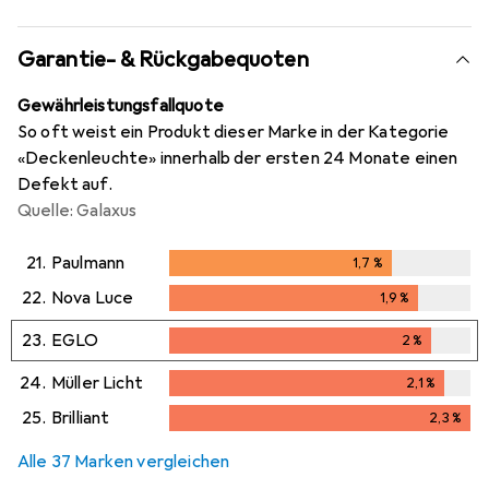
Garantie- & Rückgabequoten
Gewährleistungsfallquote
So oft weist ein Produkt dieser Marke in der Kategorie
«Deckenleuchte» innerhalb der ersten 24 Monate einen
Defekt auf.
Quelle: Galaxus
21.
Paulmann
1,7
%
1,7
%
22.
Nova Luce
1,9
%
1,9
%
23.
EGLO
2
%
2
%
24.
Müller Licht
2,1
%
2,1
%
25.
Brilliant
2,3
%
2,3
%
Alle 37 Marken vergleichen