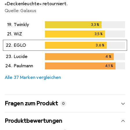
«Deckenleuchte» retourniert.
Quelle: Galaxus
19.
Twinkly
3,3
%
3,3
%
21.
WiZ
3,5
%
3,5
%
22.
EGLO
3,6
%
3,6
%
23.
Lucide
4
%
4
%
24.
Paulmann
4,1
%
4,1
%
Alle 37 Marken vergleichen
Fragen zum Produkt
0
Produktbewertungen