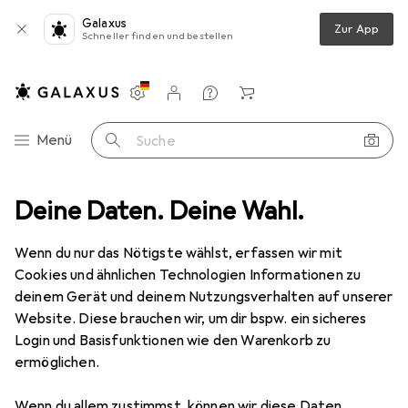
Galaxus
Zur App
Schneller finden und bestellen
Einstellungen
Kundenkonto
Vergleichslisten
Merklisten
Warenkorb
Navigation nach Kategorien
Menü
Suche
euchtung
Deine Daten. Deine Wahl.
Deckenbeleuchtung
Deckenleuchte
EGLO Melzo
Wenn du nur das Nötigste wählst, erfassen wir mit
Cookies und ähnlichen Technologien Informationen zu
7 Bilder
deinem Gerät und deinem Nutzungsverhalten auf unserer
Website. Diese brauchen wir, um dir bspw. ein sicheres
EUR
44,04
Login und Basisfunktionen wie den Warenkorb zu
EGLO
Melzo
ermöglichen.
950 lm
Wenn du allem zustimmst, können wir diese Daten