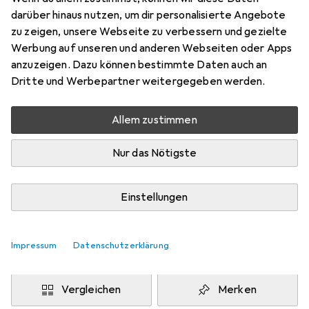
Preis in EUR inkl. MwSt.
darüber hinaus nutzen, um dir personalisierte Angebote
zu zeigen, unsere Webseite zu verbessern und gezielte
Produktdatenblatt
Werbung auf unseren und anderen Webseiten oder Apps
anzuzeigen. Dazu können bestimmte Daten auch an
Bewertungen
Dritte und Werbepartner weitergegeben werden.
Allem zustimmen
Zwischen Mi, 19.8. und Fr, 21.8. geliefert
Nur das Nötigste
Mehr als 10 Stück an Lager beim Lieferanten
Benachrichtigen, wenn schneller verfügbar
Einstellungen
Lieferort angeben für genaue Lieferzeit
Impressum
Datenschutzerklärung
In den Warenkorb
Vergleichen
Merken