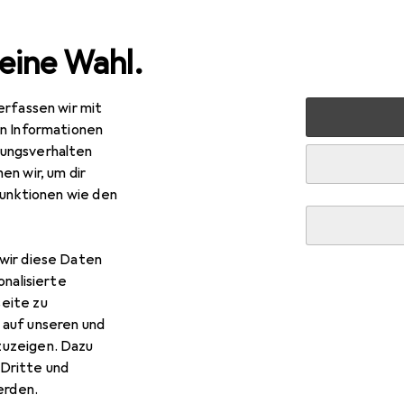
eine Wahl.
erfassen wir mit
nen
Lampen + Leuchten
Stimmungsbeleuchtung
LE
en Informationen
ungsverhalten
en wir, um dir
funktionen wie den
wir diese Daten
onalisierte
eite zu
 auf unseren und
zuzeigen. Dazu
Dritte und
rden.