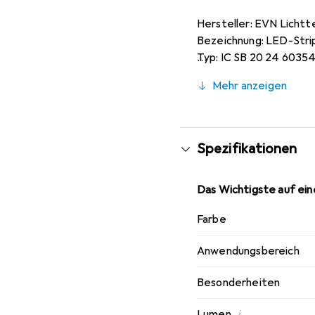
Hersteller: EVN Lichtt
Bezeichnung: LED-St
Typ: IC SB 20 24 6035
Energieeffizienzklasse
Mehr anzeigen
Leuchtmittel: LED nich
Montageart: Aufbau/E
Ausführung: Band
Anzahl der Leuchtmitte
Spezifikationen
Lampenleistung je Met
Lichtstrom je Meter: 1
Das Wichtigste auf eine
Spannungsart: DC
Lampenspannung: 24 V
Farbe
Ausstrahlungswinkel: 12
Betriebsgerät: LED-B
Anwendungsbereich
Schutzart (IP): IP20
Schutzklasse: III
Besonderheiten
Lichtfarbe: weiss
Farbtemperatur: 4000
i
Lumen