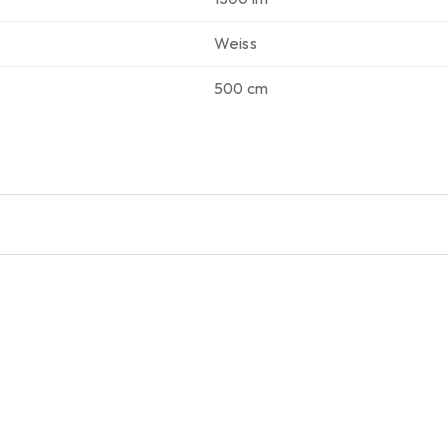
RI: 80-89
Weiss
500 cm
bschnitte: 50 mm
nein