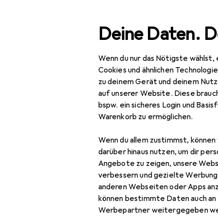
Suche
Deine Daten. D
Wenn du nur das Nötigste wählst, 
Navigation nach Kategorien
Gesamtsortiment
Woh
Gesamtsortiment
Cookies und ähnlichen Technologi
zu deinem Gerät und deinem Nutz
Wohnen
auf unserer Website. Diese brauch
bspw. ein sicheres Login und Basis
Lampen + Leuchten
Warenkorb zu ermöglichen.
Stimmungsbeleuchtung
Wenn du allem zustimmst, können 
LED Kerzen
darüber hinaus nutzen, um dir pers
Angebote zu zeigen, unsere Webs
LED Streifen
verbessern und gezielte Werbung
anderen Webseiten oder Apps an
Lichterkette
können bestimmte Daten auch an 
Weihnachtsbeleuchtung
Werbepartner weitergegeben we