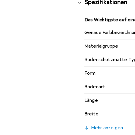
Spezifikationen
Sie schützt den Untergr
täglicher, intensiver N
Das Wichtigste auf eine
und geräuschdämmenden 
die rutschfeste Oberflä
Genaue Farbbezeichnu
Bodenschutzmatte Secur
einem feuchten Tuch re
Materialgruppe
Materialstruktur ist sie
Bodenschutzmatte Ty
Form
Bodenart
Länge
Breite
Mehr anzeigen