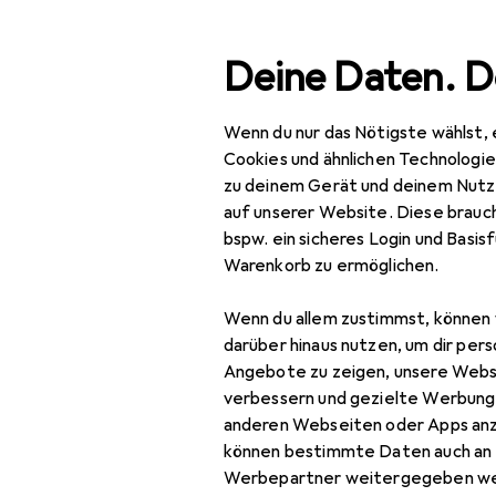
Suche
Deine Daten. D
Wenn du nur das Nötigste wählst, 
Navigation nach Kategorien
Gesamtsortiment
Woh
Gesamtsortiment
Cookies und ähnlichen Technologi
zu deinem Gerät und deinem Nutz
Wohnen
auf unserer Website. Diese brauch
bspw. ein sicheres Login und Basis
Möbel
Warenkorb zu ermöglichen.
Arbeitszimmer
Wenn du allem zustimmst, können 
Aktenschrank
darüber hinaus nutzen, um dir pers
Angebote zu zeigen, unsere Webs
Bodenschutzmatte
verbessern und gezielte Werbung
anderen Webseiten oder Apps an
Bürostuhl
können bestimmte Daten auch an 
Gymnastikball
Werbepartner weitergegeben we