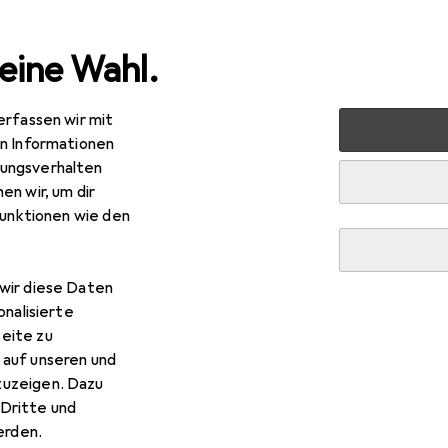
eine Wahl.
erfassen wir mit
nen
Möbel
Arbeitszimmer
Bodenschutzmatte
F
en Informationen
ungsverhalten
en wir, um dir
funktionen wie den
wir diese Daten
onalisierte
eite zu
 auf unseren und
zuzeigen. Dazu
Dritte und
rden.