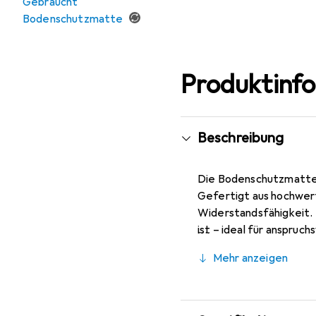
Gebraucht
Bodenschutzmatte
Produktinf
Beschreibung
Die Bodenschutzmatte S
Gefertigt aus hochwert
Widerstandsfähigkeit. 
ist – ideal für anspruc
Bodenschutzmatte Secur
Mehr anzeigen
einer Traglast von bis 
auf dem Boden. Die gro
Arbeitsplätze. Abgerun
transparente Bodenschu