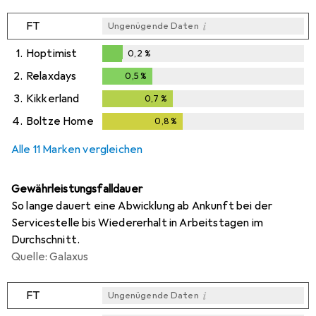
i
FT
Ungenügende Daten
1.
Hoptimist
0,2
%
0,2
%
2.
Relaxdays
0,5
%
0,5
%
3.
Kikkerland
0,7
%
0,7
%
4.
Boltze Home
0,8
%
0,8
%
Alle 11 Marken vergleichen
Gewährleistungsfalldauer
So lange dauert eine Abwicklung ab Ankunft bei der
Servicestelle bis Wiedererhalt in Arbeitstagen im
Durchschnitt.
Quelle: Galaxus
i
FT
Ungenügende Daten