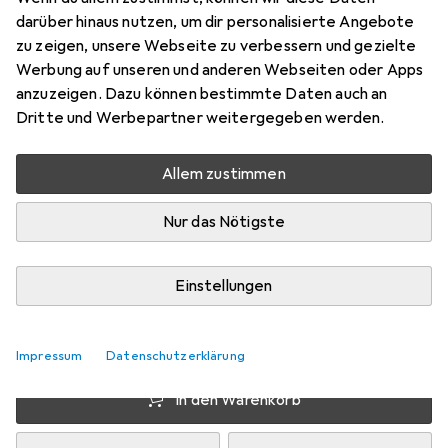
darüber hinaus nutzen, um dir personalisierte Angebote
Preis in EUR inkl. MwSt.
zu zeigen, unsere Webseite zu verbessern und gezielte
Werbung auf unseren und anderen Webseiten oder Apps
Marke
Bewertungen
anzuzeigen. Dazu können bestimmte Daten auch an
Mehr von FT
1
Dritte und Werbepartner weitergegeben werden.
Allem zustimmen
Mi, 12.8. geliefert
Mehr als 10 Stück an Lager beim Lieferanten
Nur das Nötigste
Lieferort angeben für genaue Lieferzeit
Einstellungen
1 Stück
2 Stück
3 Stück
4 Stück
EUR
9,81
pro Stück
EUR
9,21
EUR
8,93
EUR
8,63
pro Stück
pro Stück
pro Stück
−
6
%
−
9
%
−
12
%
Impressum
Datenschutzerklärung
In den Warenkorb