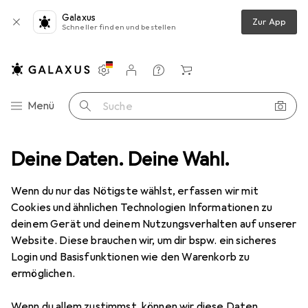
Galaxus
Zur App
Schneller finden und bestellen
Einstellungen
Kundenkonto
Vergleichslisten
Merklisten
Warenkorb
Navigation nach Kategorien
Menü
Suche
o Objekte
Deine Daten. Deine Wahl.
Deko Figuren + Skulpturen
FT Lichterkette 20 LEDs
Wenn du nur das Nötigste wählst, erfassen wir mit
Cookies und ähnlichen Technologien Informationen zu
4 Bilder
deinem Gerät und deinem Nutzungsverhalten auf unserer
Website. Diese brauchen wir, um dir bspw. ein sicheres
MENGENRABATT
Login und Basisfunktionen wie den Warenkorb zu
ermöglichen.
EUR
9,81
FT
Lichterkette 20 LEDs
Wenn du allem zustimmst, können wir diese Daten