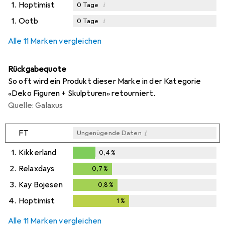
1.
Hoptimist
i
0
Tage
1.
Ootb
i
0
Tage
i
i
Ungenügende Daten
Ungenügende Daten
Alle 11 Marken vergleichen
Rückgabequote
So oft wird ein Produkt dieser Marke in der Kategorie
«Deko Figuren + Skulpturen» retourniert.
Quelle: Galaxus
i
FT
Ungenügende Daten
1.
Kikkerland
0,4
%
0,4
%
2.
Relaxdays
0,7
%
0,7
%
3.
Kay Bojesen
0,8
%
0,8
%
4.
Hoptimist
1
%
1
%
Alle 11 Marken vergleichen