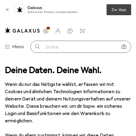
Galaxus
Zur App
Schneller finden und bestellen
Einstellungen
Kundenkonto
Vergleichslisten
Merklisten
Warenkorb
Navigation nach Kategorien
Menü
Suche
Deckenbeleuchtung
Deine Daten. Deine Wahl.
Pendelleuchte
Globo Hängeleuchte Tarso
Wenn du nur das Nötigste wählst, erfassen wir mit
Cookies und ähnlichen Technologien Informationen zu
5 Bilder
deinem Gerät und deinem Nutzungsverhalten auf unserer
Website. Diese brauchen wir, um dir bspw. ein sicheres
EUR
41,19
Login und Basisfunktionen wie den Warenkorb zu
Globo
Hängeleuchte Tarso
ermöglichen.
E27
Wenn du allem zustimmst, können wir diese Daten