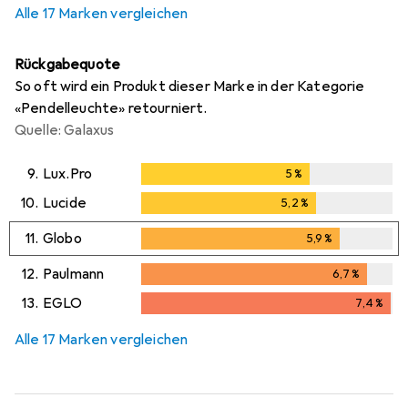
Alle 17 Marken vergleichen
Rückgabequote
So oft wird ein Produkt dieser Marke in der Kategorie
«Pendelleuchte» retourniert.
Quelle: Galaxus
9.
Lux.Pro
5
%
5
%
10.
Lucide
5,2
%
5,2
%
11.
Globo
5,9
%
5,9
%
12.
Paulmann
6,7
%
6,7
%
13.
EGLO
7,4
%
7,4
%
Alle 17 Marken vergleichen