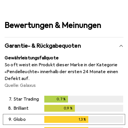
Bewertungen & Meinungen
Garantie- & Rückgabequoten
Gewährleistungsfallquote
So oft weist ein Produkt dieser Marke in der Kategorie
«Pendelleuchte» innerhalb der ersten 24 Monate einen
Defekt auf.
Quelle: Galaxus
7.
Star Trading
0,7
%
0,7
%
8.
Brilliant
0,9
%
0,9
%
9.
Globo
1,3
%
1,3
%