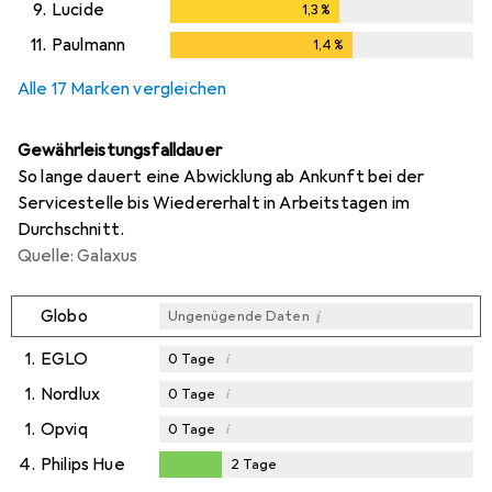
9.
Lucide
1,3
%
1,3
%
11.
Paulmann
1,4
%
1,4
%
Alle 17 Marken vergleichen
Gewährleistungsfalldauer
So lange dauert eine Abwicklung ab Ankunft bei der
Servicestelle bis Wiedererhalt in Arbeitstagen im
Durchschnitt.
Quelle: Galaxus
i
Globo
Ungenügende Daten
1.
EGLO
i
0
Tage
1.
Nordlux
i
0
Tage
1.
Opviq
i
0
Tage
4.
Philips Hue
2
Tage
2
Tage