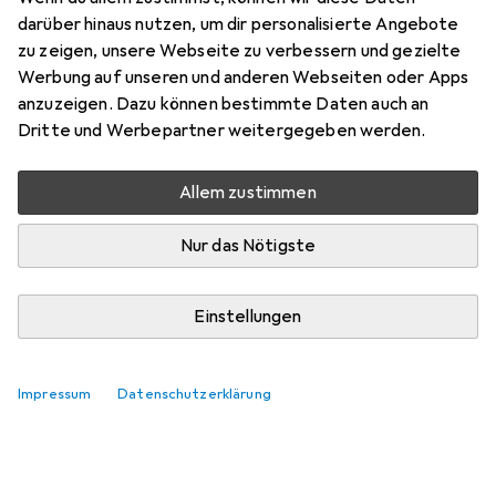
Preis in EUR inkl. MwSt.
darüber hinaus nutzen, um dir personalisierte Angebote
zu zeigen, unsere Webseite zu verbessern und gezielte
Marke
Bewertungen
Werbung auf unseren und anderen Webseiten oder Apps
Mehr von Globo
anzuzeigen. Dazu können bestimmte Daten auch an
Dritte und Werbepartner weitergegeben werden.
Mo, 10.8. geliefert
Allem zustimmen
Mehr als 10 Stück an Lager beim Lieferanten
Lieferort angeben für genaue Lieferzeit
Nur das Nötigste
In den Warenkorb
Einstellungen
Vergleichen
Merken
Impressum
Datenschutzerklärung
kostenloser Versand