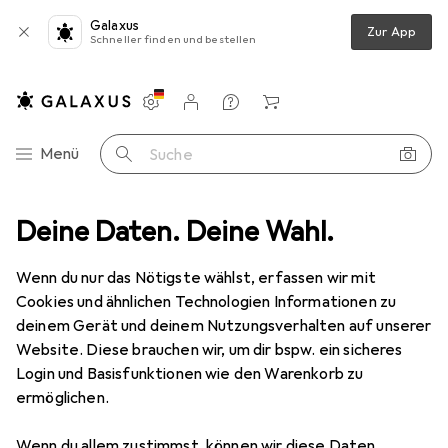
Galaxus
Zur App
Schneller finden und bestellen
Einstellungen
Kundenkonto
Vergleichslisten
Merklisten
Warenkorb
Navigation nach Kategorien
Menü
Suche
ten
Deine Daten. Deine Wahl.
Innenbeleuchtung
Stehlampe
Globo Stehleuchte Amy I
Wenn du nur das Nötigste wählst, erfassen wir mit
Cookies und ähnlichen Technologien Informationen zu
5 Bilder
deinem Gerät und deinem Nutzungsverhalten auf unserer
Website. Diese brauchen wir, um dir bspw. ein sicheres
EUR
74,95
Login und Basisfunktionen wie den Warenkorb zu
Globo
Stehleuchte Amy I
ermöglichen.
E27
Wenn du allem zustimmst, können wir diese Daten