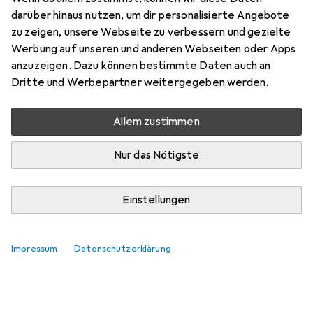
Preis in EUR inkl. MwSt.
darüber hinaus nutzen, um dir personalisierte Angebote
zu zeigen, unsere Webseite zu verbessern und gezielte
Marke
Bewertungen
Werbung auf unseren und anderen Webseiten oder Apps
Mehr von Globo
anzuzeigen. Dazu können bestimmte Daten auch an
Dritte und Werbepartner weitergegeben werden.
Mi, 12.8. geliefert
Allem zustimmen
Mehr als 10 Stück an Lager beim Lieferanten
Lieferort angeben für genaue Lieferzeit
Nur das Nötigste
In den Warenkorb
Einstellungen
Vergleichen
Merken
Impressum
Datenschutzerklärung
kostenloser Versand