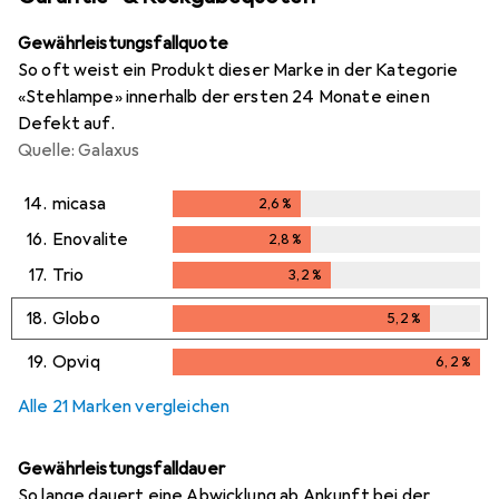
Gewährleistungsfallquote
So oft weist ein Produkt dieser Marke in der Kategorie
«Stehlampe» innerhalb der ersten 24 Monate einen
Defekt auf.
Quelle: Galaxus
14.
micasa
2,6
%
2,6
%
16.
Enovalite
2,8
%
2,8
%
17.
Trio
3,2
%
3,2
%
18.
Globo
5,2
%
5,2
%
19.
Opviq
6,2
%
6,2
%
Alle 21 Marken vergleichen
Gewährleistungsfalldauer
So lange dauert eine Abwicklung ab Ankunft bei der