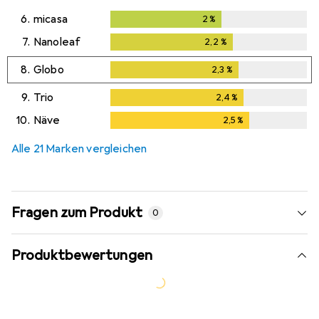
6.
micasa
2
%
2
%
7.
Nanoleaf
2,2
%
2,2
%
8.
Globo
2,3
%
2,3
%
9.
Trio
2,4
%
2,4
%
10.
Näve
2,5
%
2,5
%
Alle 21 Marken vergleichen
Fragen zum Produkt
0
Produktbewertungen