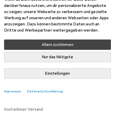
Preis in EUR inkl. MwSt.
darüber hinaus nutzen, um dir personalisierte Angebote
zu zeigen, unsere Webseite zu verbessern und gezielte
Werbung auf unseren und anderen Webseiten oder Apps
anzuzeigen. Dazu können bestimmte Daten auch an
Marke
Bewertungen
Dritte und Werbepartner weitergegeben werden.
Mehr von Globo
Allem zustimmen
Mi, 12.8. geliefert
Nur das Nötigste
Mehr als 10 Stück an Lager beim Lieferanten
Lieferort angeben für genaue Lieferzeit
Einstellungen
In den Warenkorb
Impressum
Datenschutzerklärung
Vergleichen
Merken
kostenloser Versand