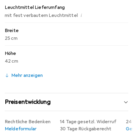
Leuchtmittel Lieferumfang
i
mit fest verbautem Leuchtmittel
Breite
25 cm
Höhe
42 cm
Mehr anzeigen
Preisentwicklung
Rechtliche Bedenken
14 Tage gesetzl. Widerruf
24 
Meldeformular
30 Tage Rückgaberecht
Gew