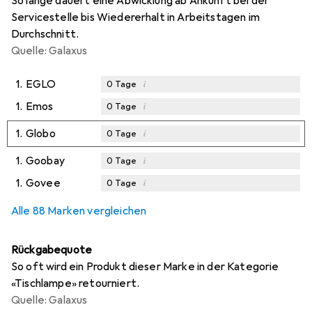
So lange dauert eine Abwicklung ab Ankunft bei der
Servicestelle bis Wiedererhalt in Arbeitstagen im
Durchschnitt.
Quelle: Galaxus
1.
EGLO
i
0
Tage
1.
Emos
i
0
Tage
1.
Globo
i
0
Tage
1.
Goobay
i
0
Tage
1.
Govee
i
0
Tage
Alle 88 Marken vergleichen
Rückgabequote
So oft wird ein Produkt dieser Marke in der Kategorie
«Tischlampe» retourniert.
Quelle: Galaxus