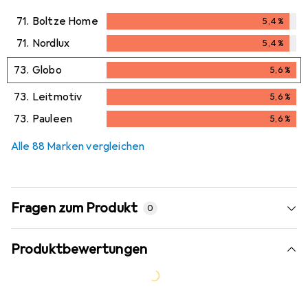
71.
Boltze Home
5,4
%
5,4
%
71.
Nordlux
5,4
%
5,4
%
73.
Globo
5,6
%
5,6
%
73.
Leitmotiv
5,6
%
5,6
%
73.
Pauleen
5,6
%
5,6
%
Alle 88 Marken vergleichen
Fragen zum Produkt
0
Produktbewertungen