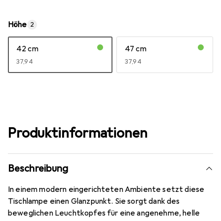
Höhe
2
42 cm
47 cm
EUR
37,94
EUR
37,94
Produktinformationen
Beschreibung
In einem modern eingerichteten Ambiente setzt diese
Tischlampe einen Glanzpunkt. Sie sorgt dank des
beweglichen Leuchtkopfes für eine angenehme, helle