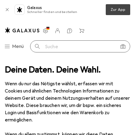
Galaxus
Zur App
Schneller finden und bestellen
Einstellungen
Kundenkonto
Vergleichslisten
Merklisten
Warenkorb
Navigation nach Kategorien
Menü
Suche
n
Deine Daten. Deine Wahl.
Innenbeleuchtung
Tischlampe
Globo Tischleuchte Pegasi
Wenn du nur das Nötigste wählst, erfassen wir mit
Cookies und ähnlichen Technologien Informationen zu
4 Bilder
deinem Gerät und deinem Nutzungsverhalten auf unserer
Website. Diese brauchen wir, um dir bspw. ein sicheres
EUR
37,94
Login und Basisfunktionen wie den Warenkorb zu
Globo
Tischleuchte Pegasi
ermöglichen.
450 lm
Wenn du allem zustimmst, können wir diese Daten