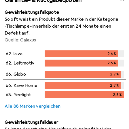
Garantie- & Rückgabequoten
Gewährleistungsfallquote
So oft weist ein Produkt dieser Marke in der Kategorie
«Tischlampe» innerhalb der ersten 24 Monate einen
Defekt auf.
Quelle: Galaxus
62.
la.va
2,6
%
2,6
%
62.
Leitmotiv
2,6
%
2,6
%
66.
Globo
2,7
%
2,7
%
66.
Kave Home
2,7
%
2,7
%
68.
Yeelight
2,8
%
2,8
%
Alle 88 Marken vergleichen
Gewährleistungsfalldauer