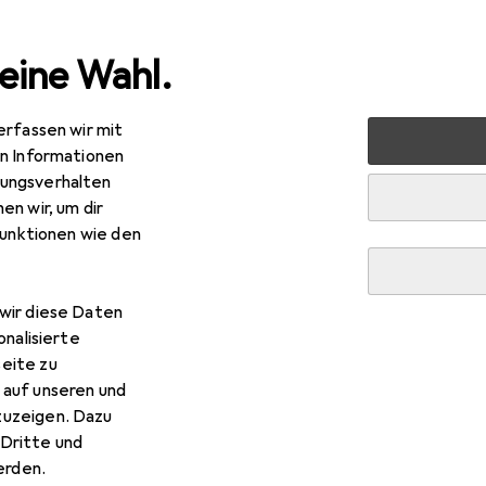
eine Wahl.
erfassen wir mit
nen
Möbel
Eingangsbereich
Garderobe + Kleidersta
en Informationen
ungsverhalten
en wir, um dir
funktionen wie den
wir diese Daten
onalisierte
eite zu
 auf unseren und
zuzeigen. Dazu
Dritte und
rden.