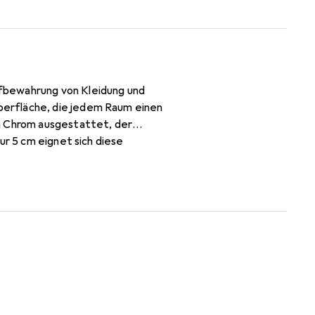
fbewahrung von Kleidung und
berfläche, die jedem Raum einen
in Chrom ausgestattet, der
ur 5 cm eignet sich diese
t und gleichzeitig einen Hauch
on, sodass Sie schnell von der