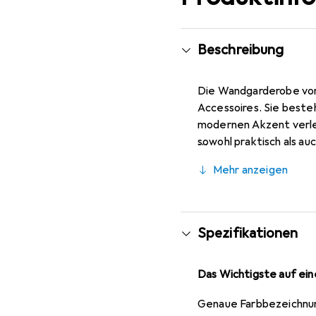
Beschreibung
Die Wandgarderobe von
Accessoires. Sie best
modernen Akzent verlei
sowohl praktisch als au
Wandgarderobe ideal für
Mehr anzeigen
von Eleganz hinzufügt. 
Funktionalität und dem
Spezifikationen
Das Wichtigste auf eine
Genaue Farbbezeichnu