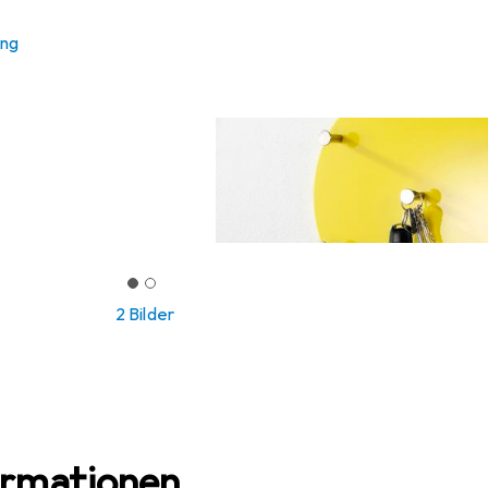
ung
2 Bilder
ormationen