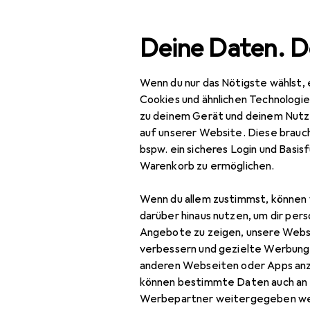
Suche
Deine Daten. D
Wenn du nur das Nötigste wählst, 
Navigation nach Kategorien
Gesamtsortiment
Woh
Gesamtsortiment
Cookies und ähnlichen Technologi
zu deinem Gerät und deinem Nutz
Wohnen
auf unserer Website. Diese brauch
bspw. ein sicheres Login und Basis
Möbel
Warenkorb zu ermöglichen.
Eingangsbereich
Wenn du allem zustimmst, können 
Garderobe +
darüber hinaus nutzen, um dir pers
Kleiderstange
Angebote zu zeigen, unsere Webs
verbessern und gezielte Werbung
Kleiderhaken +
anderen Webseiten oder Apps an
Wandgarderobe
können bestimmte Daten auch an 
Werbepartner weitergegeben we
Kommode +