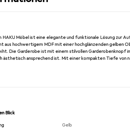
 HAKU Möbel ist eine elegante und funktionale Lösung zur Au
eht aus hochwertigem MDF mit einer hochglänzenden gelben O
ht. Die Garderobe ist mit einem stilvollen Garderobenknopf 
ch ästhetisch ansprechend ist. Mit einer kompakten Tiefe von n
 Flure, Eingangsbereiche oder Schlafzimmer, wo sie Platz spar
Die einfache Selbstmontage ermöglicht eine schnelle Installati
 ansprechenden Design profitieren können.
n Blick
ng
Gelb