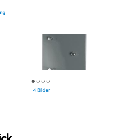
ung
4 Bilder
ick