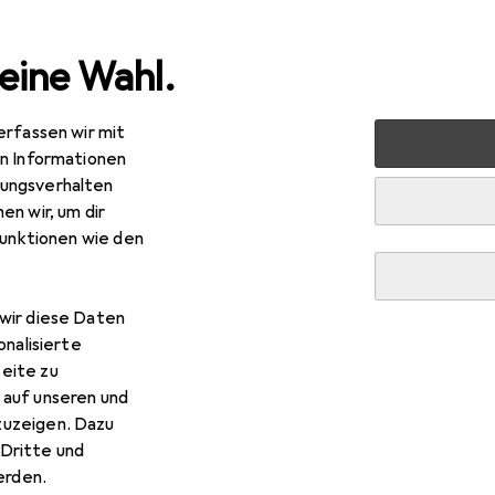
eine Wahl.
erfassen wir mit
nen
Möbel
Eingangsbereich
Kleiderhaken + Wandga
en Informationen
ungsverhalten
en wir, um dir
funktionen wie den
wir diese Daten
onalisierte
eite zu
 auf unseren und
zuzeigen. Dazu
Dritte und
rden.