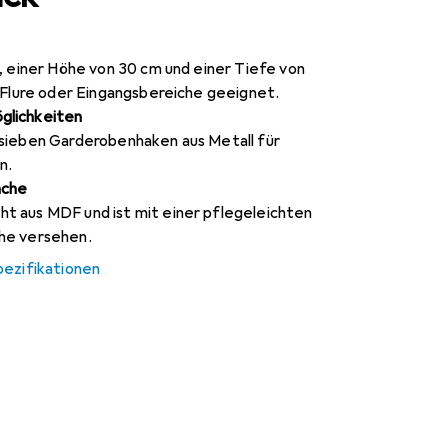
, einer Höhe von 30 cm und einer Tiefe von
 Flure oder Eingangsbereiche geeignet.
glichkeiten
sieben Garderobenhaken aus Metall für
n.
äche
 aus MDF und ist mit einer pflegeleichten
he versehen.
pezifikationen