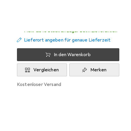
Zwischen Mi, 12.8. und Fr, 14.8. geliefert
Mehr als 10 Stück an Lager beim Lieferanten
Lieferort angeben für genaue Lieferzeit
In den Warenkorb
Vergleichen
Merken
kostenloser Versand