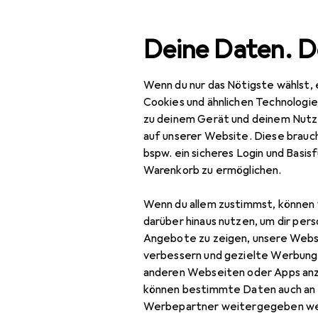
Suche
Deine Daten. D
Wenn du nur das Nötigste wählst, 
Navigation nach Kategorien
Gesamtsortiment
Woh
Gesamtsortiment
Cookies und ähnlichen Technologi
zu deinem Gerät und deinem Nutz
Wohnen
auf unserer Website. Diese brauch
bspw. ein sicheres Login und Basis
Möbel
Warenkorb zu ermöglichen.
Eingangsbereich
Wenn du allem zustimmst, können 
Garderobe +
darüber hinaus nutzen, um dir pers
Kleiderstange
Angebote zu zeigen, unsere Webs
verbessern und gezielte Werbung
Kleiderhaken +
anderen Webseiten oder Apps an
Wandgarderobe
können bestimmte Daten auch an 
Werbepartner weitergegeben we
Kommode +