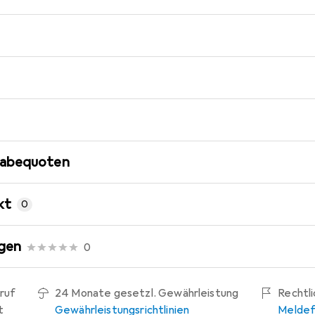
gabequoten
kt
0
gen
0
ruf
24 Monate gesetzl. Gewährleistung
Rechtl
t
Gewährleistungsrichtlinien
Meldef