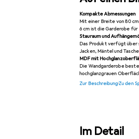
Kompakte Abmessungen
Mit einer Breite von 80 cm
6 cm ist die Garderobe für
Stauraum und Aufhängemö
Das Produkt verfügt über 
Jacken, Mäntel und Tasche
MDF mit Hochglanzoberfl
Die Wandgarderobe besteht
hochglanzgrauen Oberfläc
Zur Beschreibung
·
Zu den S
Im Detail