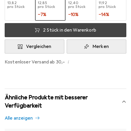
EUR
13,82
EUR
12,85
EUR
12,40
EUR
11,92
pro Stück
pro Stück
pro Stück
pro Stück
−
7
%
−
10
%
−
14
%
2 Stück in den Warenkorb
Vergleichen
Merken
i
Kostenloser Versand ab 30,–
Ähnliche Produkte mit besserer
Verfügbarkeit
Alle anzeigen