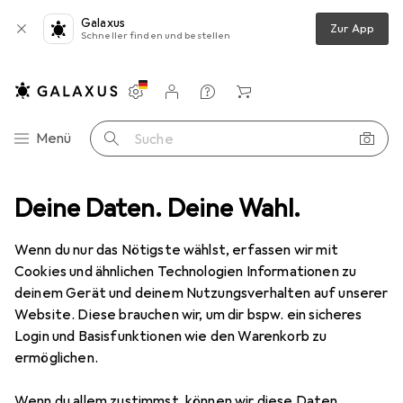
Galaxus
Zur App
Schneller finden und bestellen
Einstellungen
Kundenkonto
Vergleichslisten
Merklisten
Warenkorb
Navigation nach Kategorien
Menü
Suche
Wanddekoration
Deine Daten. Deine Wahl.
Bilderrahmen
Hama Nivala 13x18 Portrait Holz
Wenn du nur das Nötigste wählst, erfassen wir mit
Cookies und ähnlichen Technologien Informationen zu
5 Bilder
deinem Gerät und deinem Nutzungsverhalten auf unserer
Website. Diese brauchen wir, um dir bspw. ein sicheres
MENGENRABATT
Login und Basisfunktionen wie den Warenkorb zu
ermöglichen.
EUR
12,85
Spare
EUR
1,94
Hama
Nivala 13x18 Portrait Holz
Wenn du allem zustimmst, können wir diese Daten