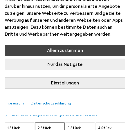
darüber hinaus nutzen, um dir personalisierte Angebote
13 x 18 cm
zu zeigen, unsere Webseite zu verbessern und gezielte
Preis in EUR inkl. MwSt.
Werbung auf unseren und anderen Webseiten oder Apps
anzuzeigen. Dazu können bestimmte Daten auch an
Schneller lieferbar
Dritte und Werbepartner weitergegeben werden.
Angebot für
EUR
22,90
Allem zustimmen
Bewertungen
3
Nur das Nötigste
Zwischen Fr, 28.8. und Sa, 5.9. geliefert
Einstellungen
Mehr als 10 Stück an Lager beim Lieferanten
Benachrichtigen, wenn schneller verfügbar
Impressum
Datenschutzerklärung
Lieferort angeben für genaue Lieferzeit
1 Stück
2 Stück
3 Stück
4 Stück