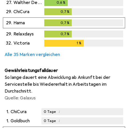
27.
Walther Design
0,6
%
0,6
%
29.
ChiCura
0,7
%
0,7
%
29.
Hama
0,7
%
0,7
%
29.
Relaxdays
0,7
%
0,7
%
32.
Victoria
1
%
1
%
Alle 35 Marken vergleichen
Gewährleistungsfalldauer
So lange dauert eine Abwicklung ab Ankunft bei der
Servicestelle bis Wiedererhalt in Arbeitstagen im
Durchschnitt.
Quelle: Galaxus
1.
ChiCura
i
0
Tage
1.
Goldbuch
i
0
Tage