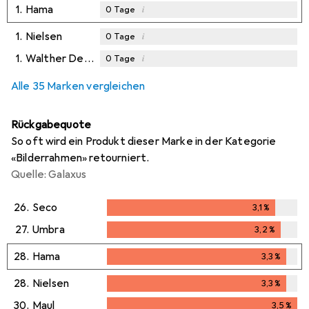
1.
Hama
i
0
Tage
1.
Nielsen
i
0
Tage
1.
Walther Design
i
0
Tage
Alle 35 Marken vergleichen
Rückgabequote
So oft wird ein Produkt dieser Marke in der Kategorie
«Bilderrahmen» retourniert.
Quelle: Galaxus
26.
Seco
3,1
%
3,1
%
27.
Umbra
3,2
%
3,2
%
28.
Hama
3,3
%
3,3
%
28.
Nielsen
3,3
%
3,3
%
30.
Maul
3,5
%