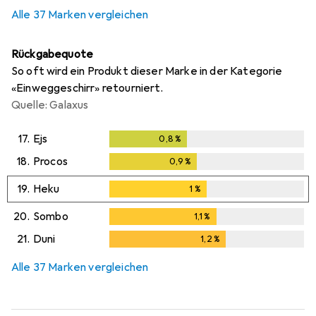
Alle 37 Marken vergleichen
Rückgabequote
So oft wird ein Produkt dieser Marke in der Kategorie
«Einweggeschirr» retourniert.
Quelle: Galaxus
17.
Ejs
0,8
%
0,8
%
18.
Procos
0,9
%
0,9
%
19.
Heku
1
%
1
%
20.
Sombo
1,1
%
1,1
%
21.
Duni
1,2
%
1,2
%
Alle 37 Marken vergleichen