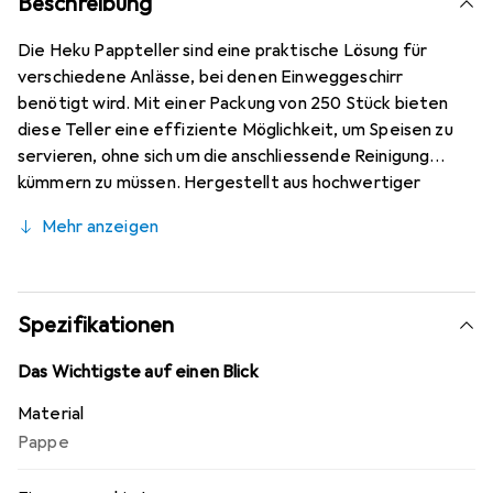
Beschreibung
Die Heku Pappteller sind eine praktische Lösung für
verschiedene Anlässe, bei denen Einweggeschirr
benötigt wird. Mit einer Packung von 250 Stück bieten
diese Teller eine effiziente Möglichkeit, um Speisen zu
servieren, ohne sich um die anschliessende Reinigung
kümmern zu müssen. Hergestellt aus hochwertiger
Frischfaser-Pappe, sind sie sowohl stabil als auch
Mehr anzeigen
umweltfreundlich. Die Teller sind vielseitig einsetzbar, sei
es für Partys, Picknicks oder andere Veranstaltungen, bei
denen eine grosse Anzahl von Gästen bewirtet wird. Ihre
Grösse von 21x8 cm macht sie ideal für eine Vielzahl von
Spezifikationen
Gerichten, von Snacks bis hin zu Hauptgerichten. Die
Verwendung von Pappe als Material sorgt dafür, dass die
Das Wichtigste auf einen Blick
Teller leicht und dennoch robust sind, was sie zu einer
Material
praktischen Wahl für jeden Anlass macht.
Pappe