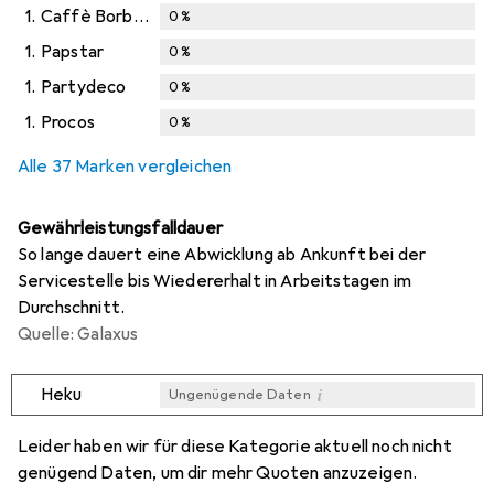
1.
Caffè Borbone
0
%
1.
Papstar
0
%
1.
Partydeco
0
%
1.
Procos
0
%
Alle 37 Marken vergleichen
Gewährleistungsfalldauer
So lange dauert eine Abwicklung ab Ankunft bei der
Servicestelle bis Wiedererhalt in Arbeitstagen im
Durchschnitt.
Quelle: Galaxus
i
Heku
Ungenügende Daten
i
i
i
i
Ungenügende Daten
Ungenügende Daten
Ungenügende Daten
Ungenügende Daten
Leider haben wir für diese Kategorie aktuell noch nicht
genügend Daten, um dir mehr Quoten anzuzeigen.