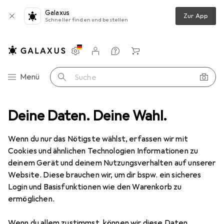
Galaxus
Zur App
Schneller finden und bestellen
Einstellungen
Kundenkonto
Vergleichslisten
Merklisten
Warenkorb
Navigation nach Kategorien
Menü
Suche
eschirr + Bar
Deine Daten. Deine Wahl.
Geschirr
Einweggeschirr
Heku 250 Pappteller
Wenn du nur das Nötigste wählst, erfassen wir mit
Cookies und ähnlichen Technologien Informationen zu
2 Bilder
deinem Gerät und deinem Nutzungsverhalten auf unserer
Website. Diese brauchen wir, um dir bspw. ein sicheres
MENGENRABATT
Login und Basisfunktionen wie den Warenkorb zu
ermöglichen.
EUR
11,90
Spare
EUR
3,96
Heku
250 Pappteller
Wenn du allem zustimmst, können wir diese Daten