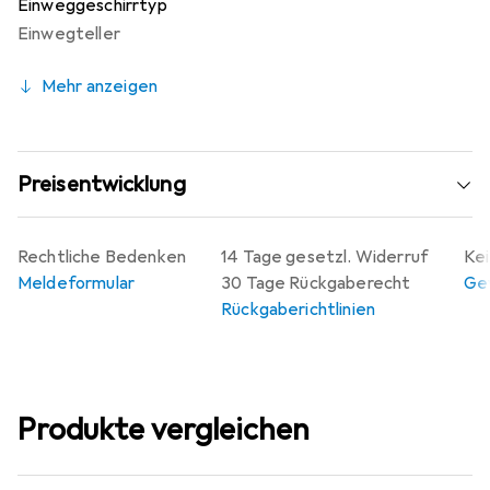
Einweggeschirrtyp
Einwegteller
Mehr anzeigen
Preisentwicklung
Rechtliche Bedenken
14 Tage gesetzl. Widerruf
Kei
Meldeformular
30 Tage Rückgaberecht
Gew
Rückgaberichtlinien
Produkte vergleichen