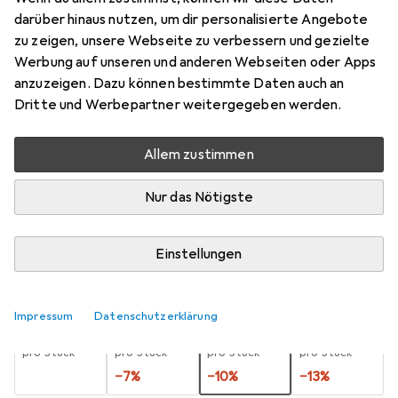
darüber hinaus nutzen, um dir personalisierte Angebote
250x
zu zeigen, unsere Webseite zu verbessern und gezielte
Preis in EUR inkl. MwSt.
Werbung auf unseren und anderen Webseiten oder Apps
anzuzeigen. Dazu können bestimmte Daten auch an
Marke
Bewertungen
Dritte und Werbepartner weitergegeben werden.
Mehr von Heku
9
Allem zustimmen
Zwischen Do, 13.8. und Do, 20.8. geliefert
Nur das Nötigste
Mehr als 10 Stück an Lager beim Lieferanten
Benachrichtigen, wenn schneller verfügbar
Einstellungen
Lieferort angeben für genaue Lieferzeit
Impressum
Datenschutzerklärung
1 Stück
2 Stück
3 Stück
4 Stück
EUR
13,22
EUR
12,32
EUR
11,90
EUR
11,45
pro Stück
pro Stück
pro Stück
pro Stück
−
7
%
−
10
%
−
13
%