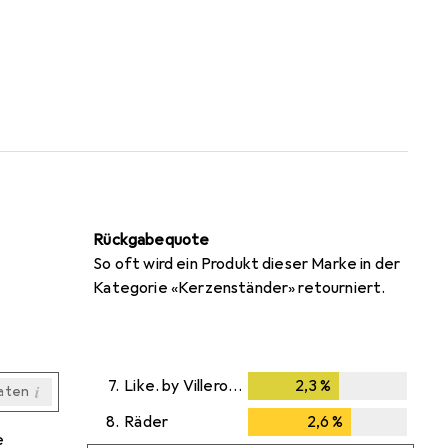
Rückgabequote
So oft wird ein Produkt dieser Marke in der
Kategorie «Kerzenständer» retourniert.
7.
Like. by Villeroy & Boch
2,3
%
2,3
%
i
aten
i
i
i
i
aten
aten
aten
aten
8.
Räder
2,6
%
2,6
%
e