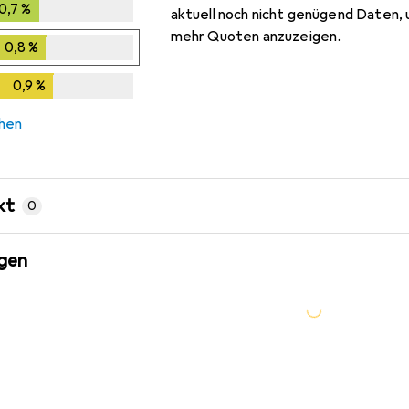
0,7
%
0,7
%
aktuell noch nicht genügend Daten, 
mehr Quoten anzuzeigen.
0,8
%
0,8
%
0,9
%
0,9
%
chen
kt
0
gen