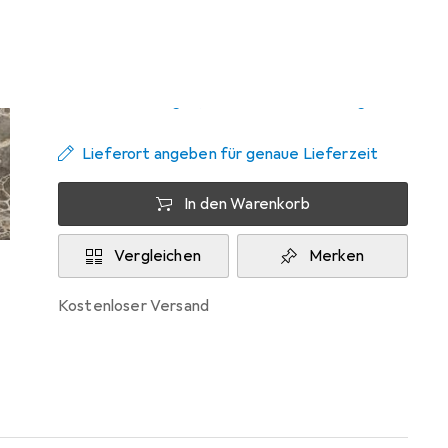
Zwischen Di, 18.8. und Do, 20.8. geliefert
Nur 2 Stück an Lager beim Lieferanten
Benachrichtigen, wenn schneller verfügbar
Lieferort angeben für genaue Lieferzeit
In den Warenkorb
Vergleichen
Merken
kostenloser Versand