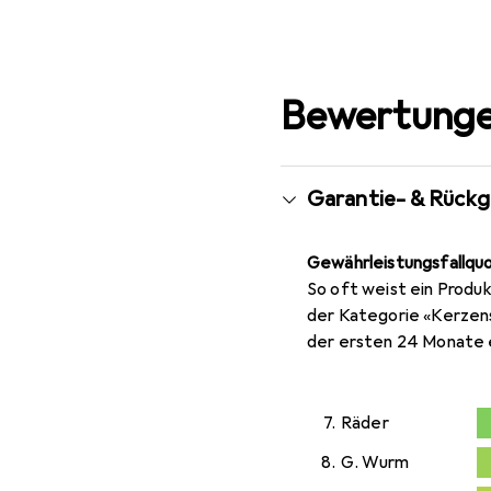
Bewertunge
Garantie- & Rück
Gewährleistungsfallqu
So oft weist ein Produk
der Kategorie «Kerzen
der ersten 24 Monate 
7.
Räder
0,4
8.
G. Wurm
0