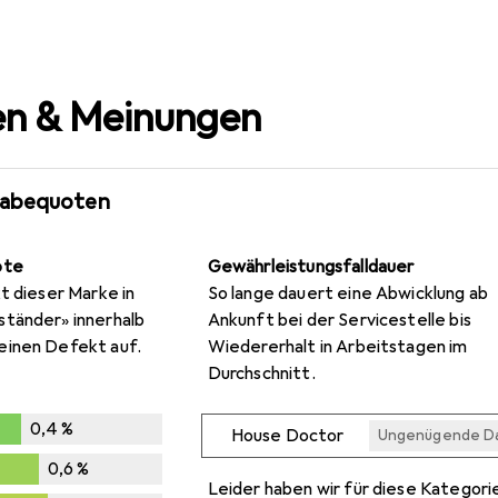
n & Meinungen
gabequoten
ote
Gewährleistungsfalldauer
t dieser Marke in
So lange dauert eine Abwicklung ab
ständer» innerhalb
Ankunft bei der Servicestelle bis
einen Defekt auf.
Wiedererhalt in Arbeitstagen im
Durchschnitt.
0,4
%
House Doctor
Ungenügende D
%
Ungenügende D
Ungenügende D
Ungenügende D
Ungenügende D
0,6
%
Leider haben wir für diese Kategori
,6
%