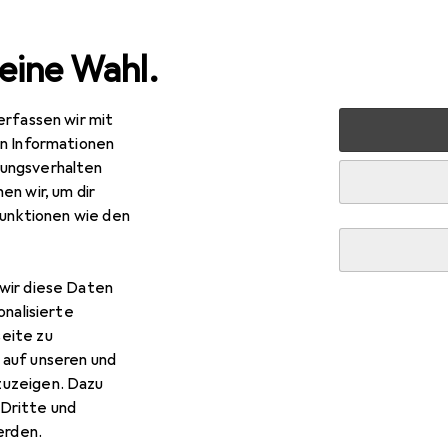
eine Wahl.
erfassen wir mit
nen
Geschirr + Bar
Tischaccessoires
Tischdekoratio
en Informationen
ungsverhalten
en wir, um dir
funktionen wie den
wir diese Daten
onalisierte
eite zu
 auf unseren und
zuzeigen. Dazu
Dritte und
rden.