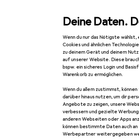
Suche
Deine Daten. D
Wenn du nur das Nötigste wählst, 
Navigation nach Kategorien
Gesamtsortiment
Woh
Gesamtsortiment
Cookies und ähnlichen Technologi
zu deinem Gerät und deinem Nutz
Wohnen
auf unserer Website. Diese brauch
bspw. ein sicheres Login und Basis
Geschirr + Bar
Warenkorb zu ermöglichen.
Tischaccessoires
Wenn du allem zustimmst, können 
Tischdekoration
darüber hinaus nutzen, um dir pers
Angebote zu zeigen, unsere Webs
Dekoschale
verbessern und gezielte Werbung
anderen Webseiten oder Apps an
Kerzen
können bestimmte Daten auch an 
Kerzenständer
Werbepartner weitergegeben we