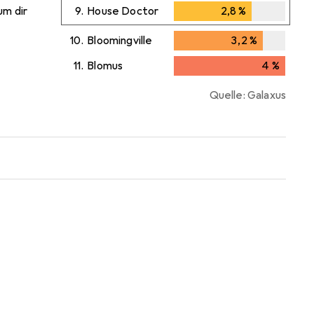
um dir
9.
House Doctor
2,8
%
2,8
%
10.
Bloomingville
3,2
%
3,2
%
11.
Blomus
4
%
4
%
Quelle: Galaxus