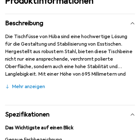
Produktinformationen
Beschreibung
Die Tischfüsse von Hüba sind eine hochwertige Lösung
für die Gestaltung und Stabilisierung von Esstischen.
Hergestellt aus robustem Stahl, bieten diese Tischbeine
nicht nur eine ansprechende, verchromt polierte
Oberfläche, sondern auch eine hohe Stabilität und
Langlebigkeit. Mit einer Höhe von 695 Millimetern und
einer Breite von 850 Millimetern sind sie ideal für die
Mehr anzeigen
meisten Esstischkonfigurationen geeignet. Die
Tischfüsse sind mit fünf Nivelliergleitern ausgestattet,
die eine Anpassung an unterschiedliche
Bodenverhältnisse ermöglichen und somit für einen
Spezifikationen
sicheren Stand sorgen. Diese Funktion ist besonders
vorteilhaft in Räumen mit unebenen Böden. Die elegante
Das Wichtigste auf einen Blick
silberne Farbgebung fügt sich harmonisch in verschiedene
Genaue Farbbezeichnung