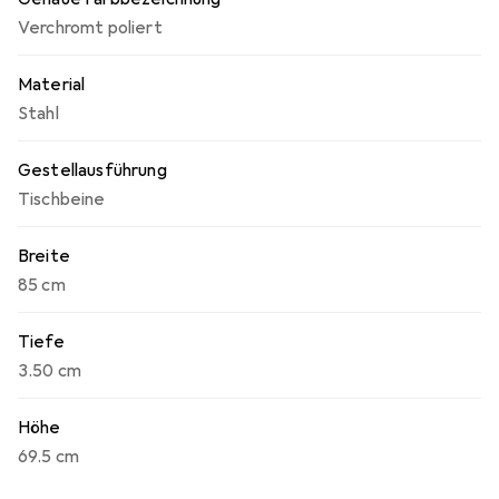
Einrichtungsstile ein und verleiht jedem Raum eine
Verchromt poliert
moderne Note.
Material
Stahl
Gestellausführung
Tischbeine
Breite
85 cm
Tiefe
3.50 cm
Höhe
69.5 cm