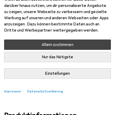
darüber hinaus nutzen, um dir personalisierte Angebote
Marke
Bewertungen
zu zeigen, unsere Webseite zu verbessern und gezielte
Mehr von Hüba
3
Werbung auf unseren und anderen Webseiten oder Apps
anzuzeigen. Dazu können bestimmte Daten auch an
Dritte und Werbepartner weitergegeben werden.
Zwischen Mo, 10.8. und Di, 11.8. geliefert
5 Stück an Lager beim Lieferanten
Allem zustimmen
Lieferort angeben für genaue Lieferzeit
Nur das Nötigste
In den Warenkorb
Einstellungen
Vergleichen
Merken
kostenloser Versand
Impressum
Datenschutzerklärung