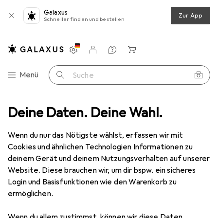
Galaxus
Zur App
Schneller finden und bestellen
Einstellungen
Kundenkonto
Vergleichslisten
Merklisten
Warenkorb
Navigation nach Kategorien
Menü
Suche
Wohnen
Deine Daten. Deine Wahl.
Möbel
Tischbeine + Tischgestell
Hüba Tischfüsse
Wenn du nur das Nötigste wählst, erfassen wir mit
Cookies und ähnlichen Technologien Informationen zu
1 Bild
deinem Gerät und deinem Nutzungsverhalten auf unserer
EUR
479,–
Website. Diese brauchen wir, um dir bspw. ein sicheres
Hüba
Tischfüsse
Login und Basisfunktionen wie den Warenkorb zu
ermöglichen.
Preis in EUR inkl. MwSt.
Wenn du allem zustimmst, können wir diese Daten