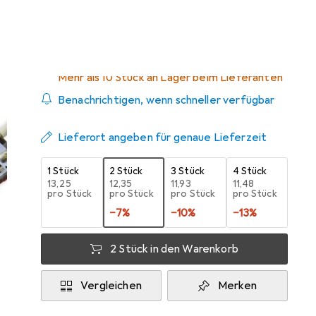
Zwischen Sa, 22.8. und Mi, 2.9. geliefert
Mehr als 10 Stück an Lager beim Lieferanten
Benachrichtigen, wenn schneller verfügbar
Lieferort angeben für genaue Lieferzeit
1 Stück
2 Stück
3 Stück
4 Stück
EUR
13,25
EUR
12,35
EUR
11,93
EUR
11,48
pro Stück
pro Stück
pro Stück
pro Stück
−
7
%
−
10
%
−
13
%
2 Stück in den Warenkorb
Vergleichen
Merken