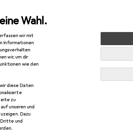
eine Wahl.
erfassen wir mit
nen
Lampen + Leuchten
Beleuchtung Zubehör
Isole
en Informationen
ungsverhalten
en wir, um dir
funktionen wie den
wir diese Daten
onalisierte
eite zu
 auf unseren und
zuzeigen. Dazu
Dritte und
rden.