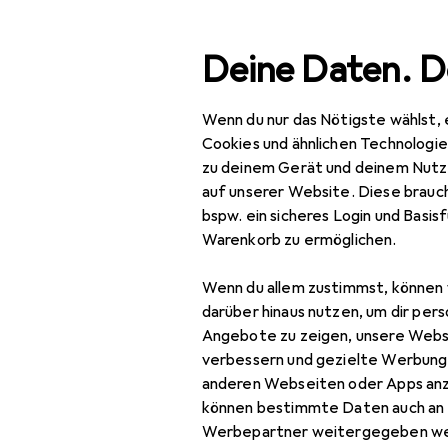
Suche
Deine Daten. D
Wenn du nur das Nötigste wählst, 
Navigation nach Kategorien
Gesamtsortiment
Woh
Gesamtsortiment
Cookies und ähnlichen Technologi
zu deinem Gerät und deinem Nutz
Wohnen
auf unserer Website. Diese brauch
bspw. ein sicheres Login und Basis
Lampen + Leuchten
Warenkorb zu ermöglichen.
Aussenbeleuchtung
Wenn du allem zustimmst, können 
Beleuchtung
darüber hinaus nutzen, um dir pers
Zubehör
Angebote zu zeigen, unsere Webs
verbessern und gezielte Werbung
Innenbeleuchtung
anderen Webseiten oder Apps an
können bestimmte Daten auch an 
Leuchtmittel
Werbepartner weitergegeben we