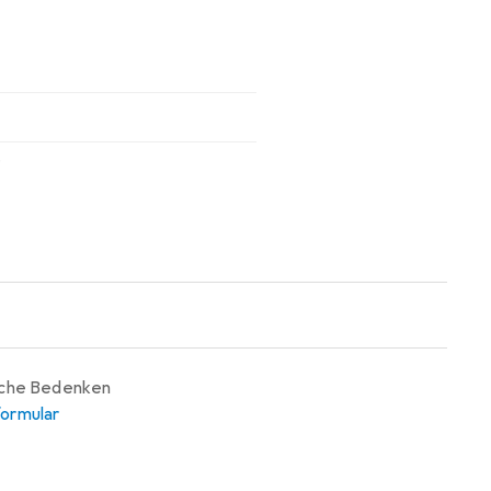
i
iche Bedenken
ormular