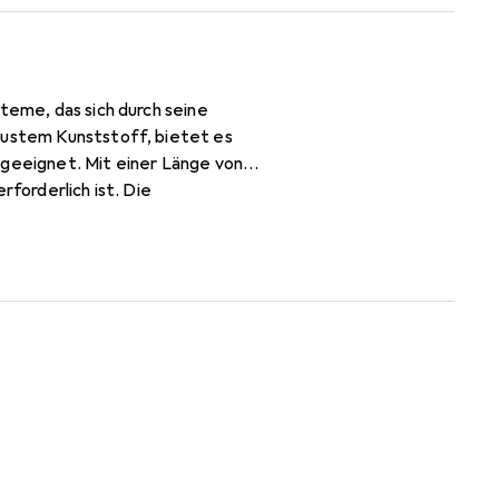
teme, das sich durch seine
obustem Kunststoff, bietet es
 geeignet. Mit einer Länge von
rforderlich ist. Die
Handhabung während der
n trockenen Innenräumen, wo es
lle, die eine zuverlässige und