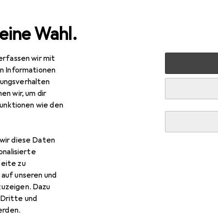
eine Wahl.
erfassen wir mit
nen
Lampen + Leuchten
Beleuchtung Zubehör
Isole
en Informationen
ungsverhalten
en wir, um dir
funktionen wie den
wir diese Daten
onalisierte
eite zu
 auf unseren und
zuzeigen. Dazu
Dritte und
rden.