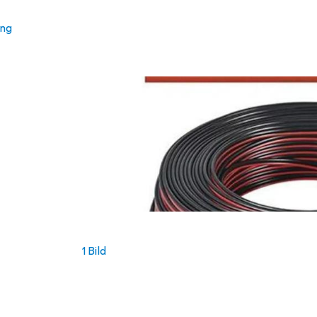
ung
1 Bild