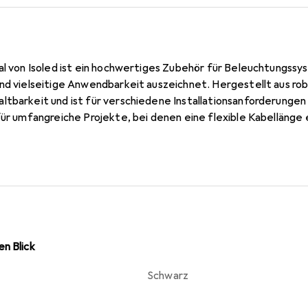
al von Isoled ist ein hochwertiges Zubehör für Beleuchtungssys
und vielseitige Anwendbarkeit auszeichnet. Hergestellt aus r
ltbarkeit und ist für verschiedene Installationsanforderungen
für umfangreiche Projekte, bei denen eine flexible Kabellänge e
Schwarz und Rot sorgt für eine einfache Identifizierung und 
zart IP20 macht es zu einer geeigneten Wahl für den Einsatz i
 geschützt ist. Dieses Produkt ist eine praktische Lösung für a
slösung suchen.
n Blick
Schwarz