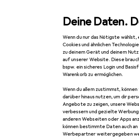
Suche
Deine Daten. D
Wenn du nur das Nötigste wählst, 
Navigation nach Kategorien
Gesamtsortiment
Woh
Gesamtsortiment
Cookies und ähnlichen Technologi
zu deinem Gerät und deinem Nutz
Wohnen
auf unserer Website. Diese brauch
bspw. ein sicheres Login und Basis
Lampen + Leuchten
Warenkorb zu ermöglichen.
Aussenbeleuchtung
Wenn du allem zustimmst, können 
Beleuchtung
darüber hinaus nutzen, um dir pers
Zubehör
Angebote zu zeigen, unsere Webs
verbessern und gezielte Werbung
Innenbeleuchtung
anderen Webseiten oder Apps an
können bestimmte Daten auch an 
Leuchtmittel
Werbepartner weitergegeben we