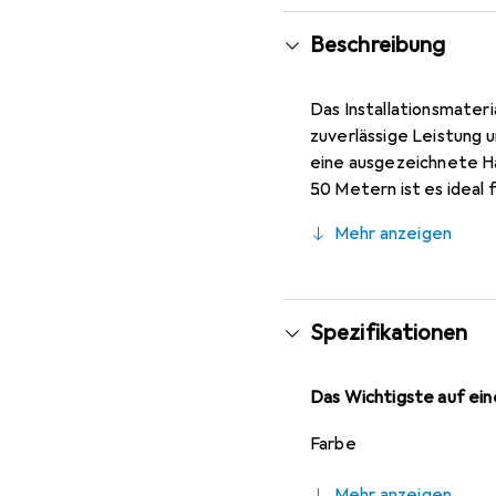
Beschreibung
Das Installationsmateri
zuverlässige Leistung 
eine ausgezeichnete Ha
50 Metern ist es ideal 
Adernkennzeichnung in 
Mehr anzeigen
Installation. Die Schut
vor Staub und Berührung
langlebige Verkabelung
Spezifikationen
Das Wichtigste auf eine
Farbe
Mehr anzeigen