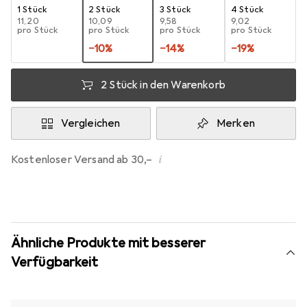
1 Stück
2 Stück
3 Stück
4 Stück
EUR
11,20
EUR
10,09
EUR
9,58
EUR
9,02
pro Stück
pro Stück
pro Stück
pro Stück
−
10
%
−
14
%
−
19
%
2 Stück in den Warenkorb
Vergleichen
Merken
i
Kostenloser Versand ab 30,–
Ähnliche Produkte mit besserer
Verfügbarkeit