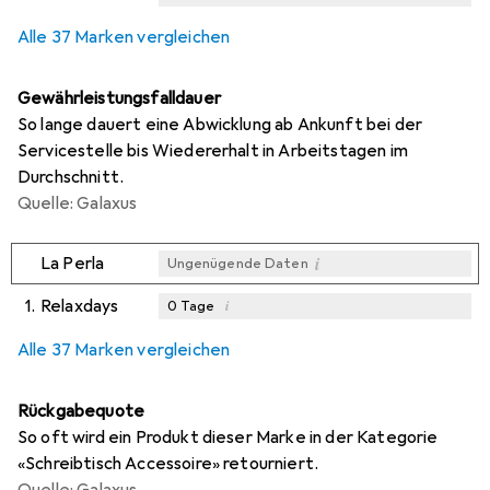
Alle 37 Marken vergleichen
Gewährleistungsfalldauer
So lange dauert eine Abwicklung ab Ankunft bei der
Servicestelle bis Wiedererhalt in Arbeitstagen im
Durchschnitt.
Quelle: Galaxus
i
La Perla
Ungenügende Daten
1.
Relaxdays
i
0
Tage
i
i
i
Ungenügende Daten
Ungenügende Daten
Ungenügende Daten
Alle 37 Marken vergleichen
Rückgabequote
So oft wird ein Produkt dieser Marke in der Kategorie
«Schreibtisch Accessoire» retourniert.
Quelle: Galaxus