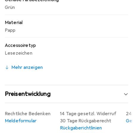
den Überblick, ganz ohne Aufwand.
Grün
Material
Papp
Accessoiretyp
Lesezeichen
Mehr anzeigen
Preisentwicklung
Rechtliche Bedenken
14 Tage gesetzl. Widerruf
24 
Meldeformular
30 Tage Rückgaberecht
Gew
Rückgaberichtlinien