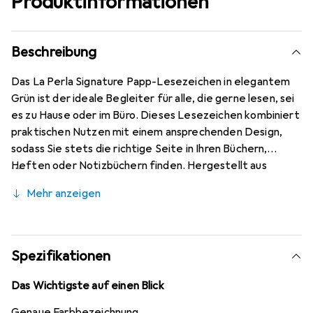
Produktinformationen
Beschreibung
Das La Perla Signature Papp-Lesezeichen in elegantem
Grün ist der ideale Begleiter für alle, die gerne lesen, sei
es zu Hause oder im Büro. Dieses Lesezeichen kombiniert
praktischen Nutzen mit einem ansprechenden Design,
sodass Sie stets die richtige Seite in Ihren Büchern,
Heften oder Notizbüchern finden. Hergestellt aus
robustem Pappmaterial, bietet es eine hohe
Mehr anzeigen
Langlebigkeit und ist einfach in der Handhabung. Mit
seiner kompakten Grösse ist es leicht und unauffällig,
sodass es problemlos in jedes Buch passt. Das stilvolle
Design in frischem Grün macht es zudem zu einem
Spezifikationen
attraktiven Accessoire, das sich hervorragend als kleines
Geschenk für Freunde oder Kolleg*innen eignet. Mit dem
Das Wichtigste auf einen Blick
La Perla Signature Papp-Lesezeichen behalten Sie immer
Genaue Farbbezeichnung