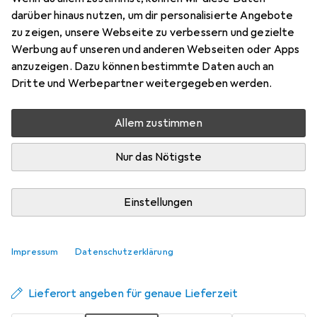
in Grün – Stilvoller Lesebegleiter für
darüber hinaus nutzen, um dir personalisierte Angebote
Zuhause & Büro
zu zeigen, unsere Webseite zu verbessern und gezielte
Werbung auf unseren und anderen Webseiten oder Apps
Preis in EUR inkl. MwSt.
anzuzeigen. Dazu können bestimmte Daten auch an
Dritte und Werbepartner weitergegeben werden.
Schneller lieferbar
Angebot für
EUR
18,76
Allem zustimmen
Marke
Bewertungen
Nur das Nötigste
Mehr von La Perla
Einstellungen
Zwischen Do, 27.8. und Sa, 29.8. geliefert
6 Stück bestellt
Impressum
Datenschutzerklärung
Benachrichtigen, wenn schneller verfügbar
Lieferort angeben für genaue Lieferzeit