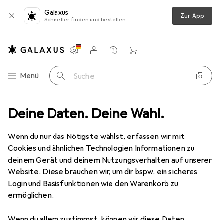
Galaxus
Zur App
Schneller finden und bestellen
Einstellungen
Kundenkonto
Vergleichslisten
Merklisten
Warenkorb
Navigation nach Kategorien
Menü
Suche
app-Lesezeichen in Grün – Stilvoller Lesebegleiter für Zuhause & Büro
Deine Daten. Deine Wahl.
Wenn du nur das Nötigste wählst, erfassen wir mit
Cookies und ähnlichen Technologien Informationen zu
1 Bild
deinem Gerät und deinem Nutzungsverhalten auf unserer
Website. Diese brauchen wir, um dir bspw. ein sicheres
MENGENRABATT
Login und Basisfunktionen wie den Warenkorb zu
EUR
10,09
ermöglichen.
Spare
EUR
2,22
La Perla
Signature Papp-Lesezeichen
Wenn du allem zustimmst, können wir diese Daten