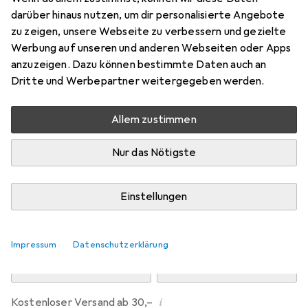
Preis in EUR inkl. MwSt.
darüber hinaus nutzen, um dir personalisierte Angebote
zu zeigen, unsere Webseite zu verbessern und gezielte
Marke
Bewertungen
Werbung auf unseren und anderen Webseiten oder Apps
Mehr von Ledvance
anzuzeigen. Dazu können bestimmte Daten auch an
Dritte und Werbepartner weitergegeben werden.
Zwischen Mi, 12.8. und Do, 13.8. geliefert
Allem zustimmen
Mehr als 10 Stück an Lager beim Drittanbieter
Lieferort angeben für genaue Lieferzeit
Nur das Nötigste
i
Angebot von
Marketsupply GmbH
DE
Einstellungen
In den Warenkorb
Impressum
Datenschutzerklärung
Vergleichen
Merken
i
Kostenloser Versand ab 30,–