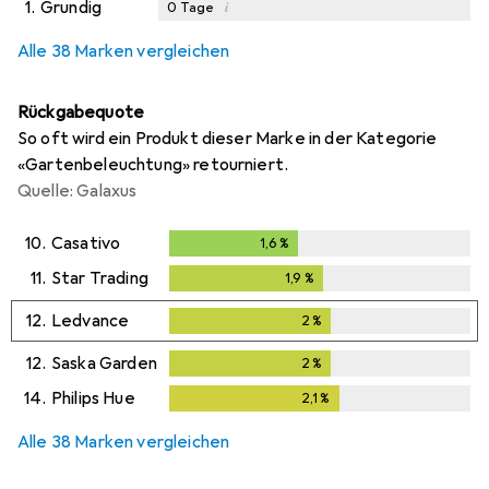
1.
Grundig
i
0
Tage
Alle 38 Marken vergleichen
Rückgabequote
So oft wird ein Produkt dieser Marke in der Kategorie
«Gartenbeleuchtung» retourniert.
Quelle: Galaxus
10.
Casativo
1,6
%
1,6
%
11.
Star Trading
1,9
%
1,9
%
12.
Ledvance
2
%
2
%
12.
Saska Garden
2
%
2
%
14.
Philips Hue
2,1
%
2,1
%
Alle 38 Marken vergleichen