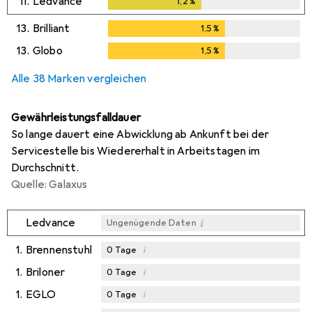
11.
Ledvance
1,2
%
1,2
%
13.
Brilliant
1,5
%
1,5
%
13.
Globo
1,5
%
1,5
%
Alle 38 Marken vergleichen
Gewährleistungsfalldauer
So lange dauert eine Abwicklung ab Ankunft bei der
Servicestelle bis Wiedererhalt in Arbeitstagen im
Durchschnitt.
Quelle: Galaxus
i
Ledvance
Ungenügende Daten
1.
Brennenstuhl
i
0
Tage
1.
Briloner
i
0
Tage
1.
EGLO
i
0
Tage