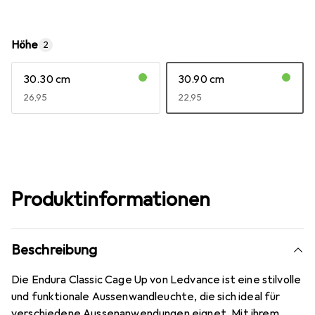
Höhe
2
30.30 cm
30.90 cm
EUR
26,95
EUR
22,95
Produktinformationen
Beschreibung
Die Endura Classic Cage Up von Ledvance ist eine stilvolle
und funktionale Aussenwandleuchte, die sich ideal für
verschiedene Aussenanwendungen eignet. Mit ihrem