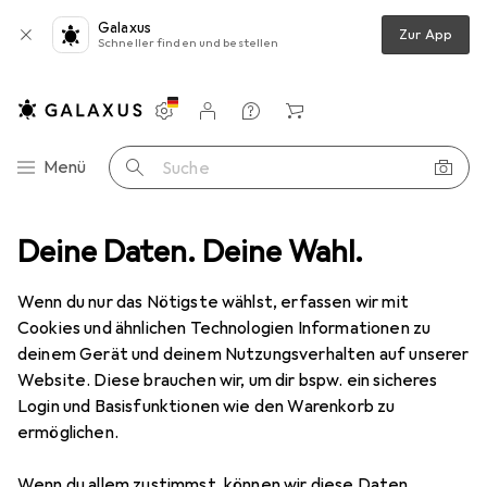
Galaxus
Zur App
Schneller finden und bestellen
Einstellungen
Kundenkonto
Vergleichslisten
Merklisten
Warenkorb
Navigation nach Kategorien
Menü
Suche
uchtung
Deine Daten. Deine Wahl.
Gartenbeleuchtung
Ledvance Endura Classic Cage Up
Wenn du nur das Nötigste wählst, erfassen wir mit
Cookies und ähnlichen Technologien Informationen zu
13 Bilder
deinem Gerät und deinem Nutzungsverhalten auf unserer
Website. Diese brauchen wir, um dir bspw. ein sicheres
EUR
22,95
Login und Basisfunktionen wie den Warenkorb zu
Ledvance
Endura Classic Cage Up
ermöglichen.
E27, IP44
Wenn du allem zustimmst, können wir diese Daten