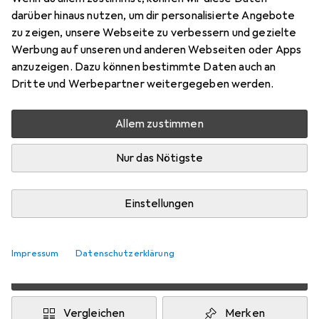
Preis in EUR inkl. MwSt.
darüber hinaus nutzen, um dir personalisierte Angebote
zu zeigen, unsere Webseite zu verbessern und gezielte
Produktdatenblatt
Werbung auf unseren und anderen Webseiten oder Apps
anzuzeigen. Dazu können bestimmte Daten auch an
Marke
Bewertungen
Dritte und Werbepartner weitergegeben werden.
Mehr von Ledvance
1
Allem zustimmen
Zwischen Mi, 12.8. und Do, 13.8. geliefert
Nur das Nötigste
10 Stück an Lager beim Drittanbieter
Lieferort angeben für genaue Lieferzeit
Einstellungen
i
Angebot von
Marketsupply GmbH
DE
Impressum
Datenschutzerklärung
In den Warenkorb
Vergleichen
Merken