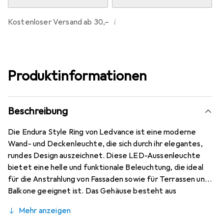
i
Kostenloser Versand ab 30,–
Produktinformationen
Beschreibung
Die Endura Style Ring von Ledvance ist eine moderne
Wand- und Deckenleuchte, die sich durch ihr elegantes,
rundes Design auszeichnet. Diese LED-Aussenleuchte
bietet eine helle und funktionale Beleuchtung, die ideal
für die Anstrahlung von Fassaden sowie für Terrassen und
Balkone geeignet ist. Das Gehäuse besteht aus
robustem Aluminiumdruckguss, was nicht nur für
Mehr anzeigen
Langlebigkeit sorgt, sondern auch eine ansprechende