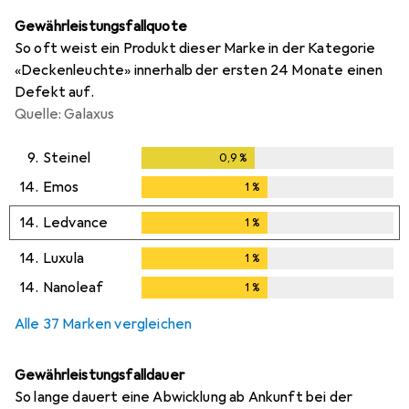
Gewährleistungsfallquote
So oft weist ein Produkt dieser Marke in der Kategorie
«Deckenleuchte» innerhalb der ersten 24 Monate einen
Defekt auf.
Quelle: Galaxus
9.
Steinel
0,9
%
0,9
%
14.
Emos
1
%
1
%
14.
Ledvance
1
%
1
%
14.
Luxula
1
%
1
%
14.
Nanoleaf
1
%
1
%
Alle 37 Marken vergleichen
Gewährleistungsfalldauer
So lange dauert eine Abwicklung ab Ankunft bei der