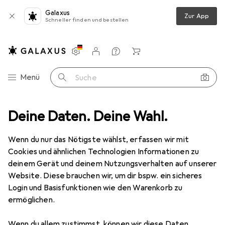
Galaxus
Zur App
Schneller finden und bestellen
Einstellungen
Kundenkonto
Vergleichslisten
Merklisten
Warenkorb
Navigation nach Kategorien
Menü
Suche
eckenbeleuchtung
Deine Daten. Deine Wahl.
Deckenleuchte
Ledvance Endura Style Ring
Wenn du nur das Nötigste wählst, erfassen wir mit
Cookies und ähnlichen Technologien Informationen zu
12 Bilder
deinem Gerät und deinem Nutzungsverhalten auf unserer
Website. Diese brauchen wir, um dir bspw. ein sicheres
EUR
25,95
Login und Basisfunktionen wie den Warenkorb zu
Ledvance
Endura Style Ring
ermöglichen.
480 lm
Wenn du allem zustimmst, können wir diese Daten