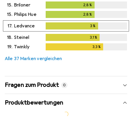
15.
Briloner
2,8
%
2,8
%
15.
Philips Hue
2,8
%
2,8
%
17.
Ledvance
3
%
3
%
18.
Steinel
3,1
%
3,1
%
19.
Twinkly
3,3
%
3,3
%
Alle 37 Marken vergleichen
Fragen zum Produkt
0
Produktbewertungen