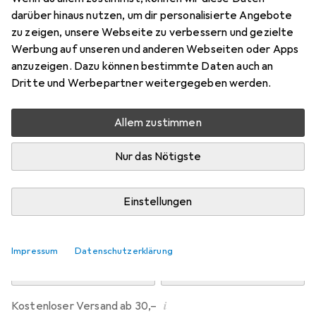
Preis in EUR inkl. MwSt.
darüber hinaus nutzen, um dir personalisierte Angebote
zu zeigen, unsere Webseite zu verbessern und gezielte
Marke
Bewertungen
Werbung auf unseren und anderen Webseiten oder Apps
Mehr von Legami
anzuzeigen. Dazu können bestimmte Daten auch an
Dritte und Werbepartner weitergegeben werden.
Zwischen Do, 13.8. und Mo, 17.8. geliefert
Allem zustimmen
Nur 2 Stück an Lager beim Drittanbieter
Lieferort angeben für genaue Lieferzeit
Nur das Nötigste
i
Angebot von
StockNet Connect
FR
Einstellungen
In den Warenkorb
Impressum
Datenschutzerklärung
Vergleichen
Merken
i
Kostenloser Versand ab 30,–