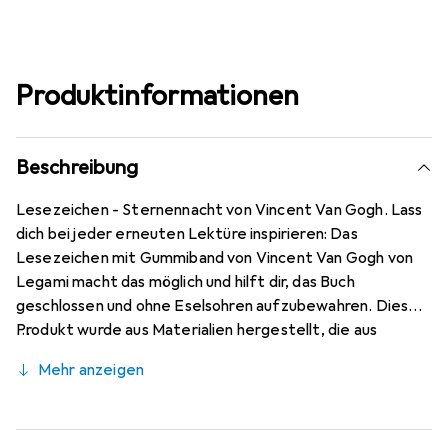
Produktinformationen
Beschreibung
Lesezeichen - Sternennacht von Vincent Van Gogh. Lass
dich bei jeder erneuten Lektüre inspirieren: Das
Lesezeichen mit Gummiband von Vincent Van Gogh von
Legami macht das möglich und hilft dir, das Buch
geschlossen und ohne Eselsohren aufzubewahren. Dieses
Produkt wurde aus Materialien hergestellt, die aus
vorbildlich bewirtschafteten, FSC-zertifizierten (FSC-
Mehr anzeigen
C154586) Wäldern und anderen kontrollierten Quellen
stammen.