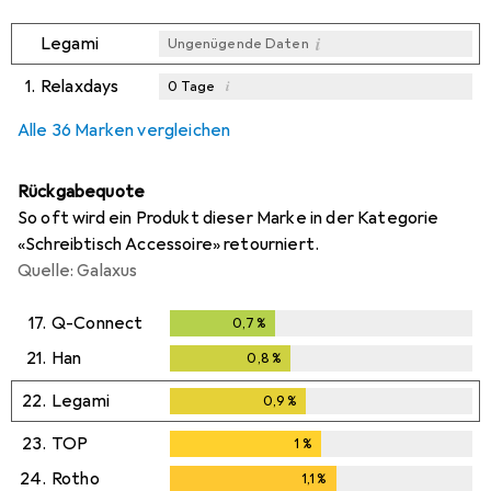
i
Legami
Ungenügende Daten
1.
Relaxdays
i
0
Tage
i
i
i
Ungenügende Daten
Ungenügende Daten
Ungenügende Daten
Alle 36 Marken vergleichen
Rückgabequote
So oft wird ein Produkt dieser Marke in der Kategorie
«Schreibtisch Accessoire» retourniert.
Quelle: Galaxus
17.
Q-Connect
0,7
%
0,7
%
21.
Han
0,8
%
0,8
%
22.
Legami
0,9
%
0,9
%
23.
TOP
1
%
1
%
24.
Rotho
1,1
%
1,1
%