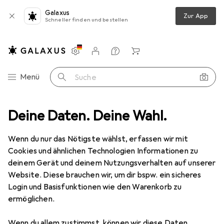
Galaxus
Zur App
Schneller finden und bestellen
Einstellungen
Kundenkonto
Vergleichslisten
Merklisten
Warenkorb
Navigation nach Kategorien
Menü
Suche
essoire
Deine Daten. Deine Wahl.
Legami Lesezeichen - Sternennacht von Vincent Van Gogh
Wenn du nur das Nötigste wählst, erfassen wir mit
Cookies und ähnlichen Technologien Informationen zu
1 Bild
deinem Gerät und deinem Nutzungsverhalten auf unserer
EUR
13,88
Website. Diese brauchen wir, um dir bspw. ein sicheres
Legami
Lesezeichen - Sternennacht
Login und Basisfunktionen wie den Warenkorb zu
ermöglichen.
von Vincent Van Gogh
Wenn du allem zustimmst, können wir diese Daten