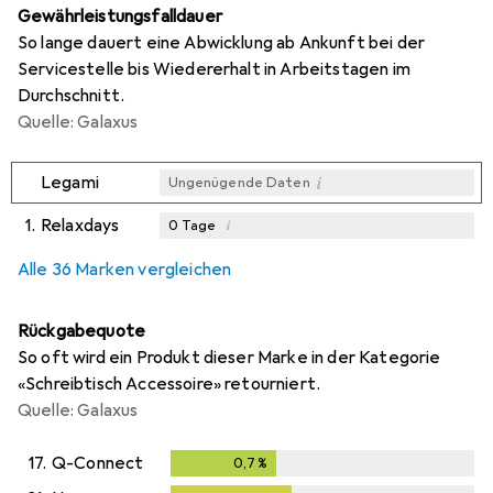
Gewährleistungsfalldauer
So lange dauert eine Abwicklung ab Ankunft bei der
Servicestelle bis Wiedererhalt in Arbeitstagen im
Durchschnitt.
Quelle: Galaxus
i
Legami
Ungenügende Daten
1.
Relaxdays
i
0
Tage
i
i
i
Ungenügende Daten
Ungenügende Daten
Ungenügende Daten
Alle 36 Marken vergleichen
Rückgabequote
So oft wird ein Produkt dieser Marke in der Kategorie
«Schreibtisch Accessoire» retourniert.
Quelle: Galaxus
17.
Q-Connect
0,7
%
0,7
%