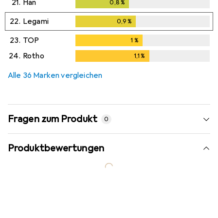
21.
Han
0,8
%
0,8
%
22.
Legami
0,9
%
0,9
%
23.
TOP
1
%
1
%
24.
Rotho
1,1
%
1,1
%
Alle 36 Marken vergleichen
Fragen zum Produkt
0
Produktbewertungen