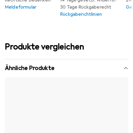
Rechtliche Bedenken
14 Tage gesetzl. Widerruf
24 
Meldeformular
30 Tage Rückgaberecht
Gew
Rückgaberichtlinien
Produkte vergleichen
Ähnliche Produkte