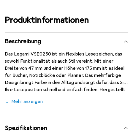
Produktinformationen
Beschreibung
Das Legami VSE0250 ist ein flexibles Lesezeichen, das
sowohl Funktionalität als auch Stil vereint. Mit einer
Breite von 47 mm und einer Höhe von 175 mm ist es ideal
für Bücher, Notizblöcke oder Planner. Das mehrfarbige
Design bringt Farbe in den Alltag und sorgt dafür, dass Sie
Ihre Leseposition schnell und einfach finden. Hergestellt
aus hochwertigem Papier, ist dieses Lesezeichen nicht
Mehr anzeigen
nur leicht, sondern auch langlebig. Es eignet sich
hervorragend für den Einsatz zu Hause, im Büro oder in
der Schule und ist ein praktisches Accessoire für alle, die
gerne lesen oder organisieren. Das Legami VSE0250 ist
Spezifikationen
ein unverzichtbares Hilfsmittel für alle, die Wert auf