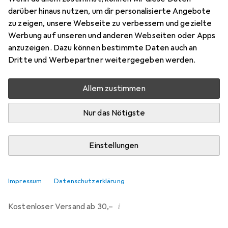
darüber hinaus nutzen, um dir personalisierte Angebote
Marke
Bewertungen
zu zeigen, unsere Webseite zu verbessern und gezielte
Mehr von Legami
Werbung auf unseren und anderen Webseiten oder Apps
anzuzeigen. Dazu können bestimmte Daten auch an
Dritte und Werbepartner weitergegeben werden.
Zwischen Do, 13.8. und Mo, 17.8. geliefert
Nur 2 Stück an Lager beim Drittanbieter
Allem zustimmen
Lieferort angeben für genaue Lieferzeit
i
Angebot von
Nur das Nötigste
StockNet Connect
FR
Einstellungen
In den Warenkorb
Vergleichen
Merken
Impressum
Datenschutzerklärung
i
Kostenloser Versand ab 30,–