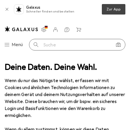
Galaxus
Zur App
Schneller finden und bestellen
Einstellungen
Kundenkonto
Vergleichslisten
Merklisten
Warenkorb
Navigation nach Kategorien
Menü
Suche
g
Deine Daten. Deine Wahl.
Arbeitsbereich
Schreibtisch Accessoire
Legami VSE0250
Wenn du nur das Nötigste wählst, erfassen wir mit
Cookies und ähnlichen Technologien Informationen zu
1 Bild
deinem Gerät und deinem Nutzungsverhalten auf unserer
EUR
11,90
Website. Diese brauchen wir, um dir bspw. ein sicheres
Legami
VSE0250
Login und Basisfunktionen wie den Warenkorb zu
ermöglichen.
Preis in EUR inkl. MwSt.
Wenn du allem zustimmst, können wir diese Daten