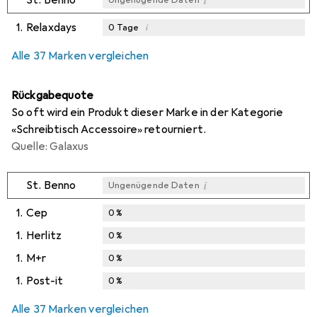
1.
Relaxdays
i
0
Tage
i
i
i
Ungenügende Daten
Ungenügende Daten
Ungenügende Daten
Alle 37 Marken vergleichen
Rückgabequote
So oft wird ein Produkt dieser Marke in der Kategorie
«Schreibtisch Accessoire» retourniert.
Quelle: Galaxus
i
St. Benno
Ungenügende Daten
1.
Cep
0
%
1.
Herlitz
0
%
1.
M+r
0
%
1.
Post-it
0
%
Alle 37 Marken vergleichen