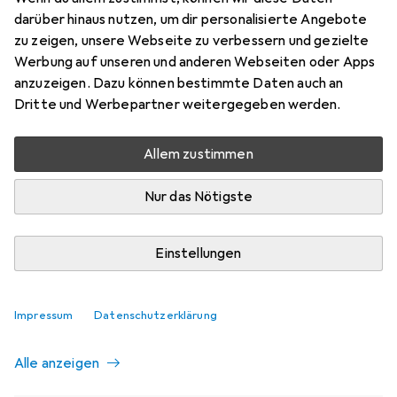
darüber hinaus nutzen, um dir personalisierte Angebote
zu zeigen, unsere Webseite zu verbessern und gezielte
Aktuell nicht lieferbar
Werbung auf unseren und anderen Webseiten oder Apps
Benachrichtigen, wenn lieferbar
anzuzeigen. Dazu können bestimmte Daten auch an
Dritte und Werbepartner weitergegeben werden.
Vergleichen
Merken
Allem zustimmen
i
Kostenloser Versand ab 30,–
Nur das Nötigste
Einstellungen
Ähnliche Produkte mit besserer
Impressum
Datenschutzerklärung
Verfügbarkeit
Alle anzeigen