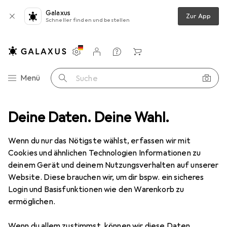
Galaxus
Zur App
Schneller finden und bestellen
Einstellungen
Kundenkonto
Vergleichslisten
Merklisten
Warenkorb
Navigation nach Kategorien
Menü
Suche
itsbereich
Deine Daten. Deine Wahl.
Schreibtisch Accessoire
Lesezeichen »Rosenblüte«
Wenn du nur das Nötigste wählst, erfassen wir mit
Cookies und ähnlichen Technologien Informationen zu
1 Bild
deinem Gerät und deinem Nutzungsverhalten auf unserer
Lesezeichen »Rosenblüte«
Website. Diese brauchen wir, um dir bspw. ein sicheres
Login und Basisfunktionen wie den Warenkorb zu
ermöglichen.
Marke
Bewertungen
Mehr von St. Benno
Wenn du allem zustimmst, können wir diese Daten