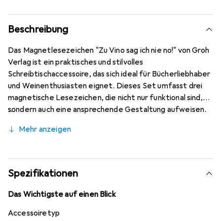
Beschreibung
Das Magnetlesezeichen "Zu Vino sag ich nie no!" von Groh
Verlag ist ein praktisches und stilvolles
Schreibtischaccessoire, das sich ideal für Bücherliebhaber
und Weinenthusiasten eignet. Dieses Set umfasst drei
magnetische Lesezeichen, die nicht nur funktional sind,
sondern auch eine ansprechende Gestaltung aufweisen.
Sie ermöglichen es, Seiten in Büchern mühelos zu
Mehr anzeigen
markieren, ohne diese zu beschädigen. Die Lesezeichen
sind in deutscher Sprache verfasst und bieten eine
unterhaltsame Möglichkeit, die eigene Leseliebe mit der
Leidenschaft für Wein zu verbinden. Mit einem
Spezifikationen
Erscheinungsjahr von 2023 ist dieses Produkt eine frische
Ergänzung für jedes Bücherregal oder jeden Schreibtisch.
Das Wichtigste auf einen Blick
Die Kombination aus Freizeit und Ratgeber macht diese
Accessoiretyp
Lesezeichen zu einem vielseitigen Begleiter für