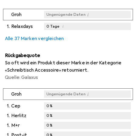
i
Groh
Ungenügende Daten
1.
Relaxdays
i
0
Tage
i
i
i
Ungenügende Daten
Ungenügende Daten
Ungenügende Daten
Alle 37 Marken vergleichen
Rückgabequote
So oft wird ein Produkt dieser Marke in der Kategorie
«Schreibtisch Accessoire» retourniert.
Quelle: Galaxus
i
Groh
Ungenügende Daten
1.
Cep
0
%
1.
Herlitz
0
%
1.
M+r
0
%
1.
Post-it
0
%