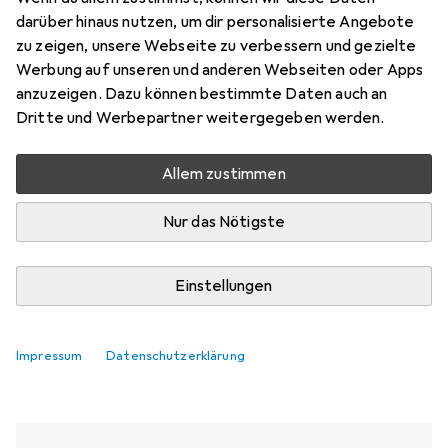
darüber hinaus nutzen, um dir personalisierte Angebote
zu zeigen, unsere Webseite zu verbessern und gezielte
Aktuell nicht lieferbar
Werbung auf unseren und anderen Webseiten oder Apps
Benachrichtigen, wenn lieferbar
anzuzeigen. Dazu können bestimmte Daten auch an
Dritte und Werbepartner weitergegeben werden.
Vergleichen
Merken
Allem zustimmen
i
Kostenloser Versand ab 30,–
Nur das Nötigste
Einstellungen
Ähnliche Produkte mit besserer
Impressum
Datenschutzerklärung
Verfügbarkeit