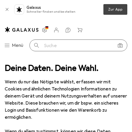
Galaxus
Zur App
Schneller finden und bestellen
Einstellungen
Kundenkonto
Vergleichslisten
Merklisten
Warenkorb
Navigation nach Kategorien
Menü
Suche
bereich
Deine Daten. Deine Wahl.
Schreibtisch Accessoire
:Magnetlesezeichen Zu Vino s
Wenn du nur das Nötigste wählst, erfassen wir mit
Cookies und ähnlichen Technologien Informationen zu
1 Bild
deinem Gerät und deinem Nutzungsverhalten auf unserer
:Magnetlesezeichen Zu Vino s
Website. Diese brauchen wir, um dir bspw. ein sicheres
Login und Basisfunktionen wie den Warenkorb zu
ermöglichen.
Marke
Bewertungen
Mehr von Groh
Wenn du allem zustimmst, können wir diese Daten