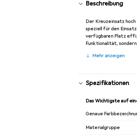
Beschreibung
Der Kreuzeinsatz hoch 
speziell für den Einsat
verfügbaren Platz effiz
Funktionalität, sondern
durchdachte Gestaltung 
Mehr anzeigen
Kreuzeinsatz ist ideal
Spezifikationen
Das Wichtigste auf eine
Genaue Farbbezeichnu
Materialgruppe