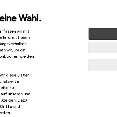
eine Wahl.
erfassen wir mit
nen
Aufbewahrung + Ordnung
Badezimmeraufbewahru
en Informationen
ungsverhalten
en wir, um dir
funktionen wie den
wir diese Daten
onalisierte
eite zu
 auf unseren und
zuzeigen. Dazu
Dritte und
rden.