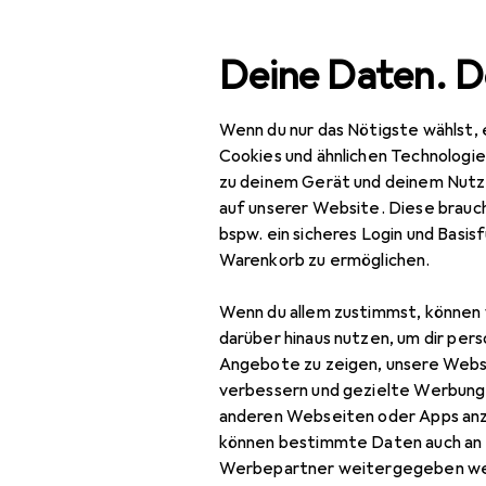
Suche
Deine Daten. D
Wenn du nur das Nötigste wählst, 
Navigation nach Kategorien
Gesamtsortiment
Woh
Gesamtsortiment
Cookies und ähnlichen Technologi
zu deinem Gerät und deinem Nutz
Wohnen
auf unserer Website. Diese brauch
bspw. ein sicheres Login und Basis
Aufbewahrung +
Warenkorb zu ermöglichen.
Ordnung
Wenn du allem zustimmst, können 
Badezimmeraufbewahrung
darüber hinaus nutzen, um dir pers
Abfalleimer
Angebote zu zeigen, unsere Webs
verbessern und gezielte Werbung
Badaufbewahrung
anderen Webseiten oder Apps an
können bestimmte Daten auch an 
Handtuchhalter +
Werbepartner weitergegeben we
Handtuchhaken