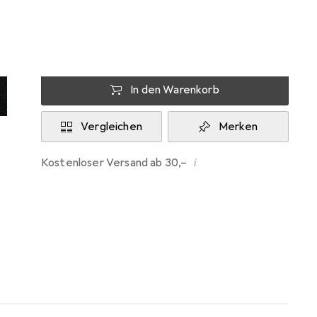
Zwischen Do, 13.8. und Di, 18.8. geliefert
Mehr als 10 Stück an Lager beim Lieferanten
Lieferort angeben für genaue Lieferzeit
In den Warenkorb
Vergleichen
Merken
i
Kostenloser Versand ab 30,–