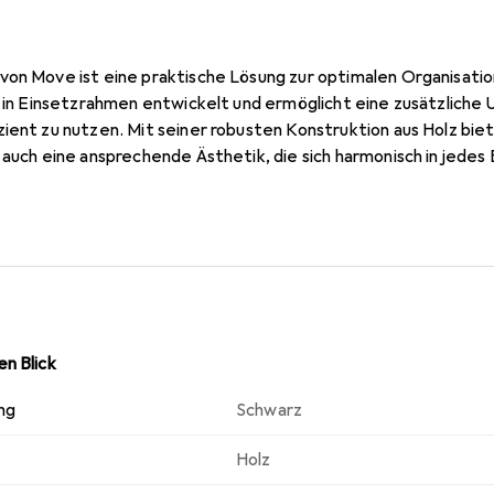
von Move ist eine praktische Lösung zur optimalen Organisatio
z in Einsetzrahmen entwickelt und ermöglicht eine zusätzliche 
ient zu nutzen. Mit seiner robusten Konstruktion aus Holz biet
 auch eine ansprechende Ästhetik, die sich harmonisch in jede
sorgt dafür, dass Ihre Badartikel stets griffbereit und ordent
 für alle, die Wert auf eine strukturierte und aufgeräumte Ba
n Blick
ng
Schwarz
Holz