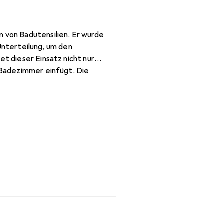
n von Badutensilien. Er wurde
Unterteilung, um den
et dieser Einsatz nicht nur
s Badezimmer einfügt. Die
lich verstaut sind. Der
daufbewahrung legen.