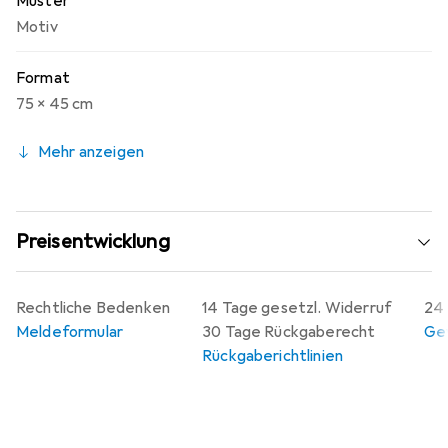
Muster
Motiv
Format
75 x 45 cm
Mehr anzeigen
Preisentwicklung
Rechtliche Bedenken
14 Tage gesetzl. Widerruf
24 
Meldeformular
30 Tage Rückgaberecht
Gew
Rückgaberichtlinien