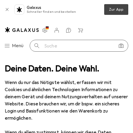
Galaxus
Zur App
Schneller finden und bestellen
Einstellungen
Kundenkonto
Vergleichslisten
Merklisten
Warenkorb
Navigation nach Kategorien
Menü
Suche
nen
Deine Daten. Deine Wahl.
Heimtextilien
Badtextilien
Badteppich
MSV Alicia
Wenn du nur das Nötigste wählst, erfassen wir mit
Cookies und ähnlichen Technologien Informationen zu
4 Bilder
deinem Gerät und deinem Nutzungsverhalten auf unserer
Website. Diese brauchen wir, um dir bspw. ein sicheres
EUR
23,62
Login und Basisfunktionen wie den Warenkorb zu
MSV
Alicia
ermöglichen.
75 x 45 cm
Wenn du allem zustimmst, können wir diese Daten