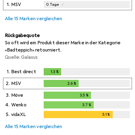
1.
MSV
i
0
Tage
Alle 15 Marken vergleichen
Rückgabequote
So oft wird ein Produkt dieser Marke in der Kategorie
«Badteppich» retourniert.
Quelle: Galaxus
1.
Best direct
1,3
%
1,3
%
2.
MSV
2,6
%
2,6
%
3.
Möve
3,5
%
3,5
%
4.
Wenko
3,7
%
3,7
%
5.
vidaXL
5,1
%
5,1
%
Alle 15 Marken vergleichen