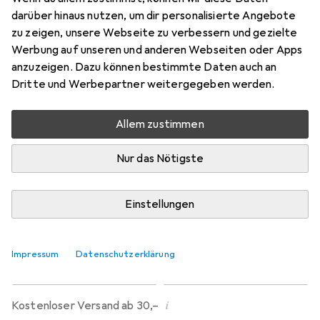
Preis in EUR inkl. MwSt.
darüber hinaus nutzen, um dir personalisierte Angebote
zu zeigen, unsere Webseite zu verbessern und gezielte
Marke
Bewertungen
Werbung auf unseren und anderen Webseiten oder Apps
Mehr von MSV
anzuzeigen. Dazu können bestimmte Daten auch an
Dritte und Werbepartner weitergegeben werden.
Zwischen Di, 18.8. und Di, 25.8. geliefert
Allem zustimmen
Mehr als 10 Stück an Lager beim Lieferanten
Benachrichtigen, wenn schneller verfügbar
Nur das Nötigste
Lieferort angeben für genaue Lieferzeit
Einstellungen
In den Warenkorb
Impressum
Datenschutzerklärung
Vergleichen
Merken
i
Kostenloser Versand ab 30,–