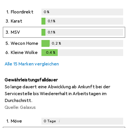
1.
Floordirekt
0
%
3.
Karat
0,1
%
0,1
%
3.
MSV
0,1
%
0,1
%
5.
Wecon Home
0,2
%
0,2
%
6.
Kleine Wolke
0,4
%
0,4
%
Alle 15 Marken vergleichen
Gewährleistungsfalldauer
So lange dauert eine Abwicklung ab Ankunft bei der
Servicestelle bis Wiedererhalt in Arbeitstagen im
Durchschnitt.
Quelle: Galaxus
1.
Möve
i
0
Tage