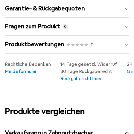
Garantie- & Rückgabequoten
Fragen zum Produkt
0
Produktbewertungen
0
Rechtliche Bedenken
14 Tage gesetzl. Widerruf
24 
Meldeformular
30 Tage Rückgaberecht
Gew
Rückgaberichtlinien
Produkte vergleichen
Verkaufsrang in Zahnputzbecher