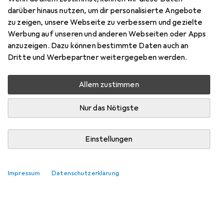
darüber hinaus nutzen, um dir personalisierte Angebote
Bewertungen
zu zeigen, unsere Webseite zu verbessern und gezielte
Werbung auf unseren und anderen Webseiten oder Apps
anzuzeigen. Dazu können bestimmte Daten auch an
Zwischen Mi, 19.8. und Mi, 26.8. geliefert
Dritte und Werbepartner weitergegeben werden.
Mehr als 10 Stück an Lager beim Lieferanten
Benachrichtigen, wenn schneller verfügbar
Allem zustimmen
Nur das Nötigste
Lieferort angeben für genaue Lieferzeit
In den Warenkorb
Einstellungen
Vergleichen
Merken
Impressum
Datenschutzerklärung
i
Kostenloser Versand ab 30,–