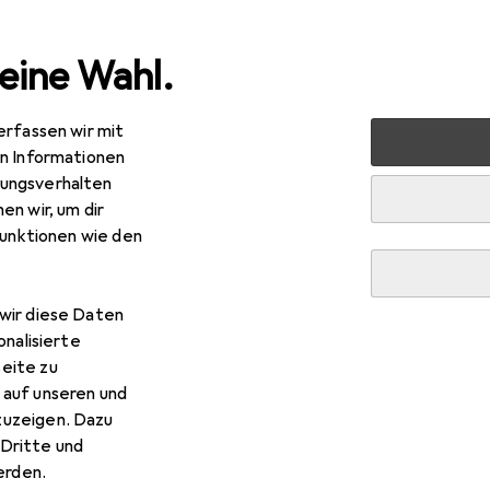
eine Wahl.
erfassen wir mit
nen
Aufbewahrung + Ordnung
Badezimmeraufbewahru
en Informationen
ungsverhalten
en wir, um dir
funktionen wie den
wir diese Daten
onalisierte
eite zu
 auf unseren und
zuzeigen. Dazu
Dritte und
rden.