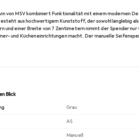
n von MSV kombiniert Funktionalität mit einem modernen Desi
steht aus hochwertigem Kunststoff, der sowohl langlebig als a
n und einer Breite von 7 Zentimetern nimmt der Spender nur wen
er- und Kücheneinrichtungen macht. Der manuelle Seifenspen
praktische Handhabung ermöglicht. Die Soft-Touch-Oberfläche 
dienung. Der Devin Seifenspender wird zusammen mit einer pas
onisch abrundet. Dieses Set ist nicht nur funktional, sondern au
e Note verleiht. Der Seifenspender ist eine ausgezeichnete W
gen.
n Blick
ng
Grau
AS
Manuell