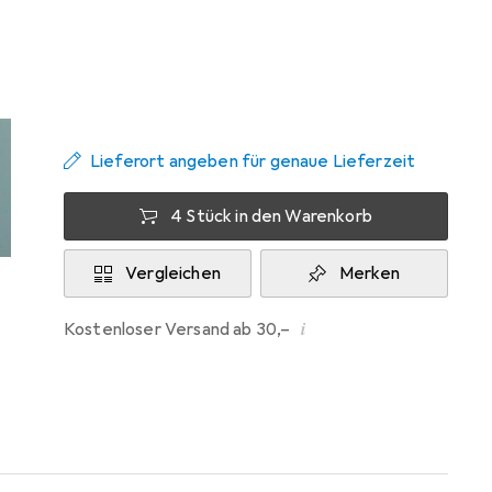
Zwischen Di, 18.8. und Di, 25.8. geliefert
Mehr als 10 Stück an Lager beim Lieferanten
Benachrichtigen, wenn schneller verfügbar
Lieferort angeben für genaue Lieferzeit
4 Stück in den Warenkorb
Vergleichen
Merken
i
Kostenloser Versand ab 30,–