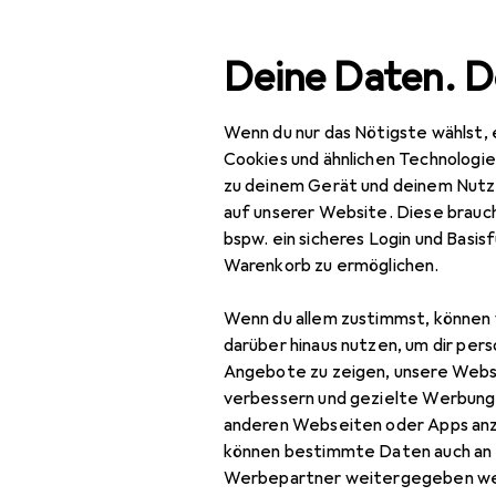
Suche
Deine Daten. D
Wenn du nur das Nötigste wählst, 
Navigation nach Kategorien
Gesamtsortiment
Woh
Gesamtsortiment
Cookies und ähnlichen Technologi
zu deinem Gerät und deinem Nutz
Wohnen
auf unserer Website. Diese brauch
bspw. ein sicheres Login und Basis
Aufbewahrung +
Warenkorb zu ermöglichen.
Ordnung
Wenn du allem zustimmst, können 
Badezimmeraufbewahrung
darüber hinaus nutzen, um dir pers
Abfalleimer
Angebote zu zeigen, unsere Webs
verbessern und gezielte Werbung
Badaufbewahrung
anderen Webseiten oder Apps an
können bestimmte Daten auch an 
Handtuchhalter +
Werbepartner weitergegeben we
Handtuchhaken