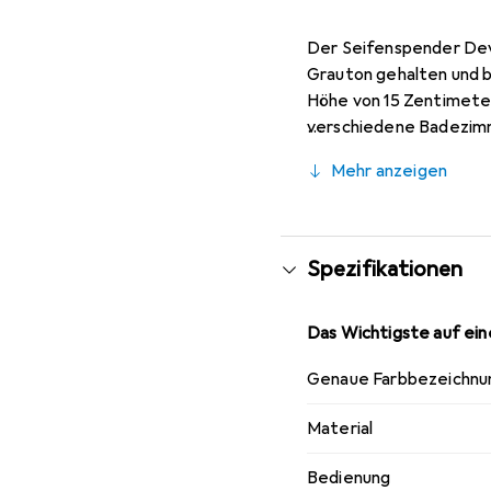
Der Seifenspender Devi
Grauton gehalten und be
Höhe von 15 Zentimeter
verschiedene Badezimm
Millilitern, was eine 
Mehr anzeigen
und erleichtert die Be
die das Gesamtbild harm
jedem Raum eine modern
Qualität und Design le
Spezifikationen
Das Wichtigste auf eine
Genaue Farbbezeichnu
Material
Bedienung