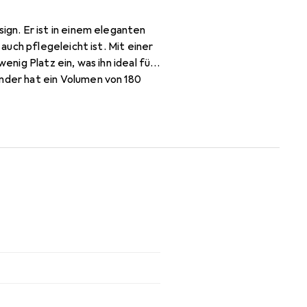
gn. Er ist in einem eleganten
uch pflegeleicht ist. Mit einer
ig Platz ein, was ihn ideal für
der hat ein Volumen von 180
sorgt für eine angenehme Haptik
senden Seifenschale geliefert,
ch ein stilvolles Accessoire, das
ahl für alle, die Wert auf