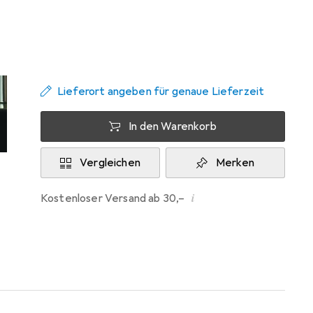
Zwischen Di, 18.8. und Di, 25.8. geliefert
Mehr als 10 Stück an Lager beim Lieferanten
Benachrichtigen, wenn schneller verfügbar
Lieferort angeben für genaue Lieferzeit
In den Warenkorb
Vergleichen
Merken
i
Kostenloser Versand ab 30,–