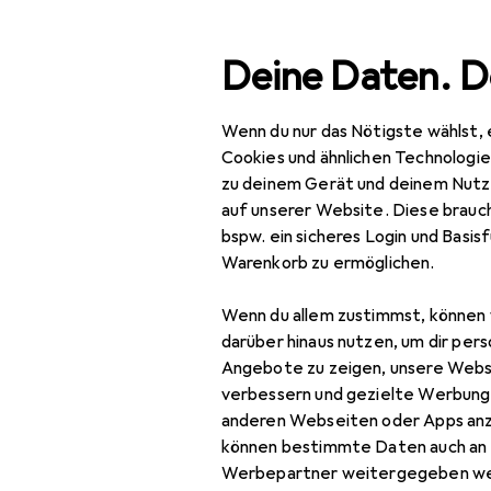
Suche
Deine Daten. D
Wenn du nur das Nötigste wählst, 
Navigation nach Kategorien
Gesamtsortiment
Woh
Gesamtsortiment
Cookies und ähnlichen Technologi
zu deinem Gerät und deinem Nutz
Wohnen
auf unserer Website. Diese brauch
bspw. ein sicheres Login und Basis
Badaccessoires
Warenkorb zu ermöglichen.
WC Zubehör
Wenn du allem zustimmst, können 
Toilettenbürste
darüber hinaus nutzen, um dir pers
Angebote zu zeigen, unsere Webs
Toilettenpapierhalter
verbessern und gezielte Werbung
anderen Webseiten oder Apps an
WC Deckel
können bestimmte Daten auch an 
Werbepartner weitergegeben we