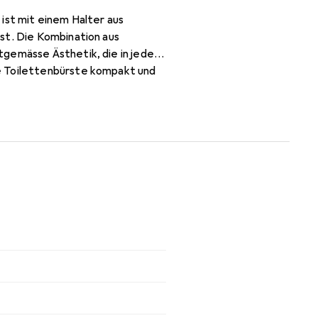
ist mit einem Halter aus
st. Die Kombination aus
tgemässe Ästhetik, die in jedes
e Toilettenbürste kompakt und
gkeit und einfache Reinigung,
 ein praktisches Hilfsmittel,
 beiträgt.