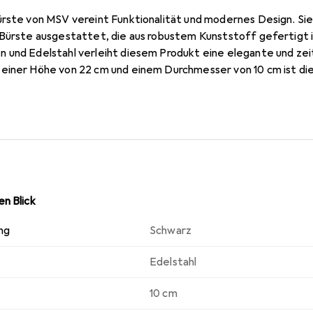
ürste von MSV vereint Funktionalität und modernes Design. Sie 
 Bürste ausgestattet, die aus robustem Kunststoff gefertigt i
 und Edelstahl verleiht diesem Produkt eine elegante und zei
einer Höhe von 22 cm und einem Durchmesser von 10 cm ist di
ie Verwendung von hochwertigen Materialien sorgt für Langlebi
zimmers erleichtert. Die Estelle Toilettenbürste ist nicht nur
lles Accessoire, das zur Sauberkeit und Ordnung im Badezimmer
n Blick
ng
Schwarz
Edelstahl
10 cm