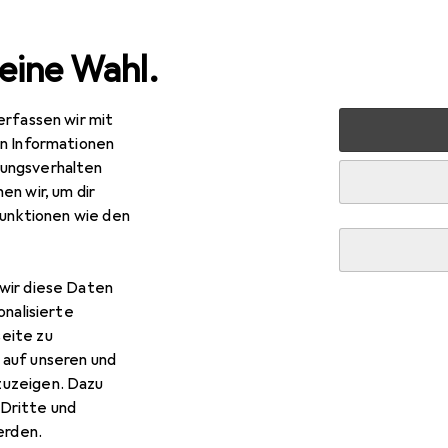
eine Wahl.
erfassen wir mit
nen
Badaccessoires
WC Zubehör
Toilettenbürste
en Informationen
ungsverhalten
en wir, um dir
funktionen wie den
wir diese Daten
onalisierte
eite zu
 auf unseren und
zuzeigen. Dazu
Dritte und
rden.