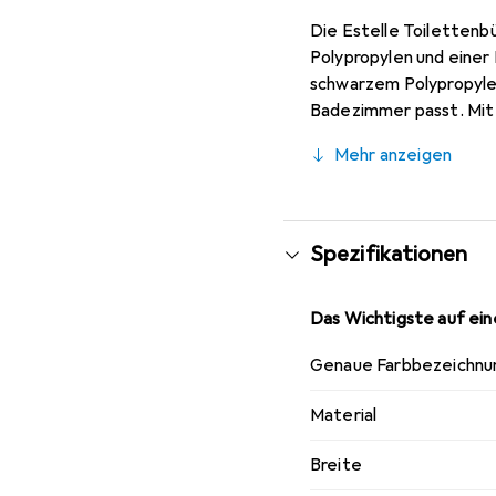
Die Estelle Toilettenb
Polypropylen und einer
schwarzem Polypropylen
Badezimmer passt. Mit 
leicht zu handhaben. D
Mehr anzeigen
was die Pflege des Bade
sondern auch ein stilvo
Spezifikationen
Das Wichtigste auf eine
Genaue Farbbezeichnu
Material
Breite