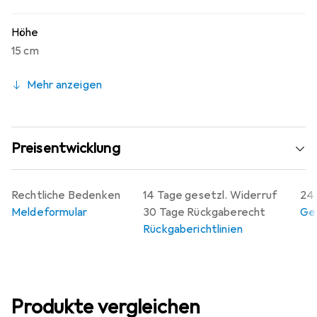
Höhe
15 cm
Mehr anzeigen
Preisentwicklung
Rechtliche Bedenken
14 Tage gesetzl. Widerruf
24 
Meldeformular
30 Tage Rückgaberecht
Gew
Rückgaberichtlinien
Produkte vergleichen