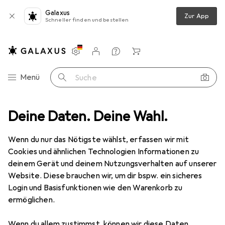
Galaxus
Zur App
Schneller finden und bestellen
Einstellungen
Kundenkonto
Vergleichslisten
Merklisten
Warenkorb
Navigation nach Kategorien
Menü
Suche
aufbewahrung
Deine Daten. Deine Wahl.
Handtuchhalter + Handtuchhaken
MSV Gaëtan
Wenn du nur das Nötigste wählst, erfassen wir mit
Cookies und ähnlichen Technologien Informationen zu
2 Bilder
deinem Gerät und deinem Nutzungsverhalten auf unserer
Website. Diese brauchen wir, um dir bspw. ein sicheres
EUR
24,20
Login und Basisfunktionen wie den Warenkorb zu
MSV
Gaëtan
ermöglichen.
Preis in EUR inkl. MwSt.
Wenn du allem zustimmst, können wir diese Daten