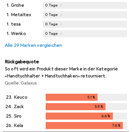
1.
Grohe
i
0
Tage
1.
Metaltex
i
0
Tage
1.
tesa
i
0
Tage
1.
Wenko
i
0
Tage
Alle 29 Marken vergleichen
Rückgabequote
So oft wird ein Produkt dieser Marke in der Kategorie
«Handtuchhalter + Handtuchhaken» retourniert.
Quelle: Galaxus
23.
Keuco
5,1
%
5,1
%
24.
Zack
5,9
%
5,9
%
25.
Siro
6,6
%
6,6
%
26.
Kela
7,6
%