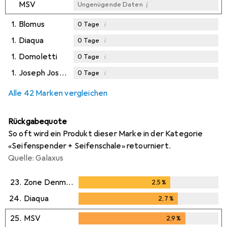
i
MSV
Ungenügende Daten
1.
Blomus
i
0
Tage
1.
Diaqua
i
0
Tage
1.
Domoletti
i
0
Tage
1.
Joseph Joseph
i
0
Tage
Alle 42 Marken vergleichen
Rückgabequote
So oft wird ein Produkt dieser Marke in der Kategorie
«Seifenspender + Seifenschale» retourniert.
Quelle: Galaxus
23.
Zone Denmark
2,5
%
2,5
%
24.
Diaqua
2,7
%
2,7
%
25.
MSV
2,9
%
2,9
%