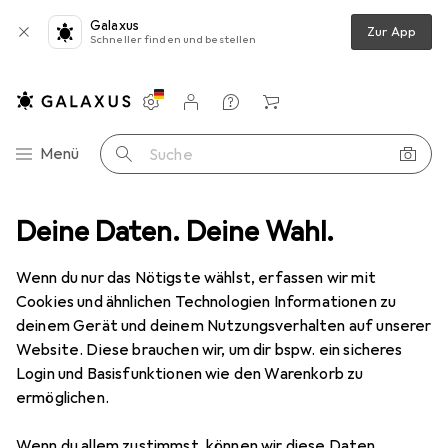
Galaxus
Zur App
Schneller finden und bestellen
Einstellungen
Kundenkonto
Vergleichslisten
Merklisten
Warenkorb
Navigation nach Kategorien
Menü
Suche
mmeraufbewahrung
Deine Daten. Deine Wahl.
Seifenspender + Seifenschale
MSV James
Wenn du nur das Nötigste wählst, erfassen wir mit
Cookies und ähnlichen Technologien Informationen zu
1 Bild
deinem Gerät und deinem Nutzungsverhalten auf unserer
EUR
20,76
Website. Diese brauchen wir, um dir bspw. ein sicheres
MSV
James
Login und Basisfunktionen wie den Warenkorb zu
ermöglichen.
Preis in EUR inkl. MwSt.
Wenn du allem zustimmst, können wir diese Daten