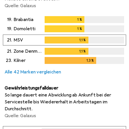
Quelle: Galaxus
19.
Brabantia
1
%
1
%
19.
Domoletti
1
%
1
%
21.
MSV
1,1
%
1,1
%
21.
Zone Denmark
1,1
%
1,1
%
23.
Kilner
1,3
%
1,3
%
Alle 42 Marken vergleichen
Gewährleistungsfalldauer
So lange dauert eine Abwicklung ab Ankunft bei der
Servicestelle bis Wiedererhalt in Arbeitstagen im
Durchschnitt.
Quelle: Galaxus