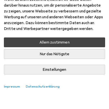
darüber hinaus nutzen, um dir personalisierte Angebote
Bewertungen
zu zeigen, unsere Webseite zu verbessern und gezielte
Werbung auf unseren und anderen Webseiten oder Apps
anzuzeigen. Dazu können bestimmte Daten auch an
Zwischen Mi, 19.8. und Mi, 26.8. geliefert
Dritte und Werbepartner weitergegeben werden.
Mehr als 10 Stück an Lager beim Lieferanten
Benachrichtigen, wenn schneller verfügbar
Allem zustimmen
Nur das Nötigste
Lieferort angeben für genaue Lieferzeit
In den Warenkorb
Einstellungen
Vergleichen
Merken
Impressum
Datenschutzerklärung
i
Kostenloser Versand ab 30,–