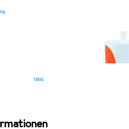
ung
1 Bild
ormationen