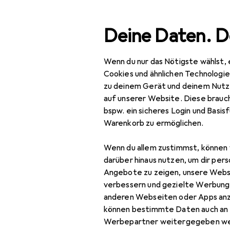
Suche
Deine Daten. D
Wenn du nur das Nötigste wählst, 
Navigation nach Kategorien
Gesamtsortiment
Woh
Gesamtsortiment
Cookies und ähnlichen Technologi
zu deinem Gerät und deinem Nutz
Wohnen
auf unserer Website. Diese brauch
bspw. ein sicheres Login und Basis
Badaccessoires
Warenkorb zu ermöglichen.
WC Zubehör
Wenn du allem zustimmst, können 
Toilettenbürste
darüber hinaus nutzen, um dir pers
Angebote zu zeigen, unsere Webs
Toilettenpapierhalter
verbessern und gezielte Werbung
anderen Webseiten oder Apps an
WC Deckel
können bestimmte Daten auch an 
Werbepartner weitergegeben we