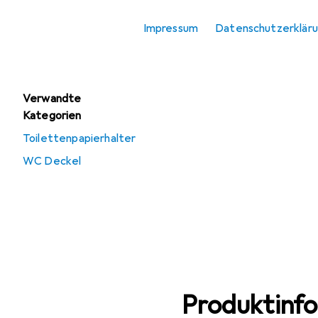
Angebote
Impressum
Datenschutzerklär
Gebraucht
Toilettenbürste
Verwandte
Kategorien
Toilettenpapierhalter
WC Deckel
Produktinf