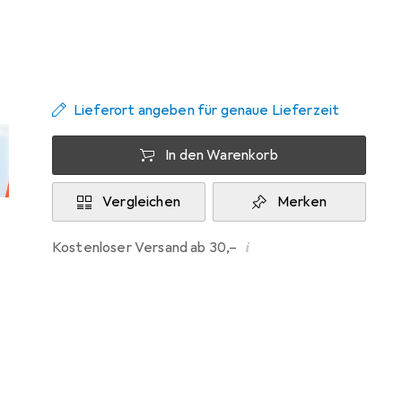
Zwischen Mi, 19.8. und Mi, 26.8. geliefert
Mehr als 10 Stück an Lager beim Lieferanten
Benachrichtigen, wenn schneller verfügbar
Lieferort angeben für genaue Lieferzeit
In den Warenkorb
Vergleichen
Merken
i
Kostenloser Versand ab 30,–