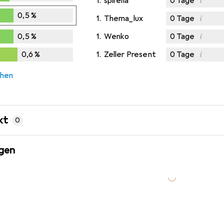
1.
spirella
0
Tage
%
0,5
%
i
1.
Thema_lux
0
Tage
5
%
i
0,5
%
1.
Wenko
0
Tage
5
%
i
0,6
%
1.
Zeller Present
0
Tage
,6
%
chen
kt
0
gen