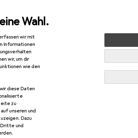
eine Wahl.
erfassen wir mit
nen
Badaccessoires
WC Zubehör
Toilettenbürste
en Informationen
ungsverhalten
en wir, um dir
funktionen wie den
wir diese Daten
onalisierte
eite zu
 auf unseren und
zuzeigen. Dazu
Dritte und
rden.