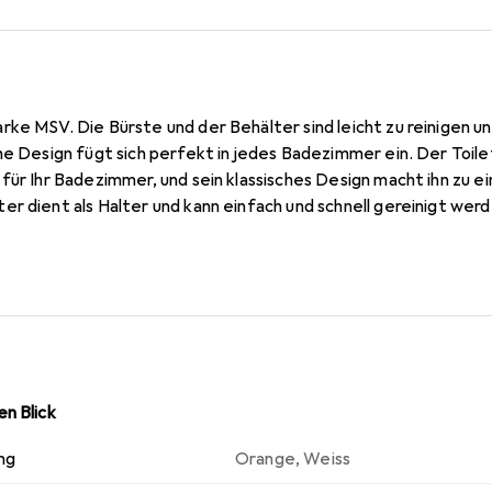
ke MSV. Die Bürste und der Behälter sind leicht zu reinigen u
he Design fügt sich perfekt in jedes Badezimmer ein. Der Toile
für Ihr Badezimmer, und sein klassisches Design macht ihn zu 
r dient als Halter und kann einfach und schnell gereinigt werd
ten ausgestattet, die eine lange Lebensdauer gewährleisten.
n Blick
ng
Orange
,
Weiss