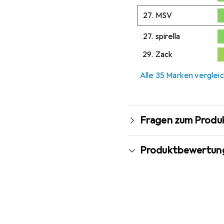
0,4
27.
MSV
0,
27.
spirella
0,
29.
Zack
0
Alle 35 Marken verglei
Fragen zum Produ
Produktbewertun