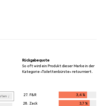
Rückgabequote
So oft wird ein Produkt dieser Marke in der
Kategorie «Toilettenbürste» retourniert.
27.
F&R
3,4
%
i
aten
3,4
%
28.
Zack
3,7
%