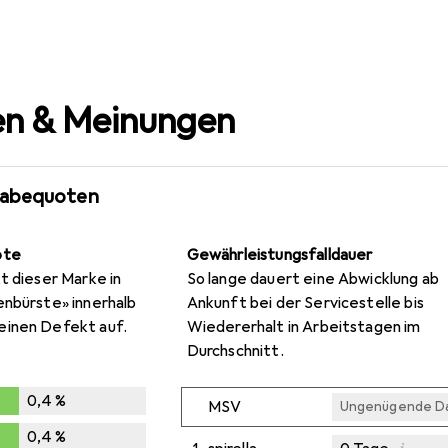
n & Meinungen
gabequoten
ote
Gewährleistungsfalldauer
t dieser Marke in
So lange dauert eine Abwicklung ab
enbürste» innerhalb
Ankunft bei der Servicestelle bis
einen Defekt auf.
Wiedererhalt in Arbeitstagen im
Durchschnitt.
0,4
%
MSV
Ungenügende D
%
0,4
%
i