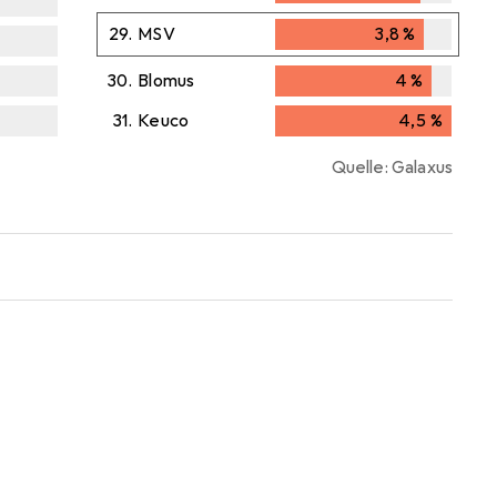
3,7
%
29.
MSV
3,8
%
3,8
%
30.
Blomus
4
%
4
%
31.
Keuco
4,5
%
4,5
%
Quelle: Galaxus