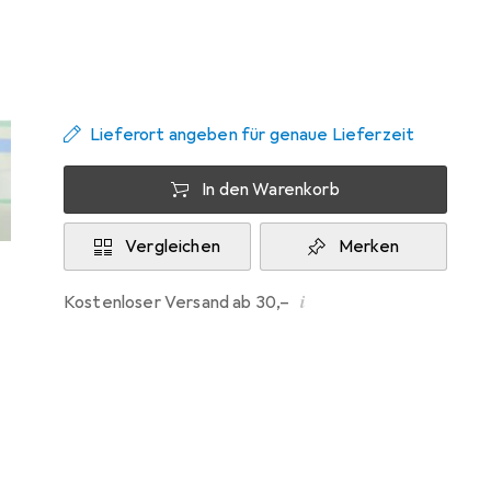
Zwischen Mi, 19.8. und Mi, 26.8. geliefert
Mehr als 10 Stück an Lager beim Lieferanten
Benachrichtigen, wenn schneller verfügbar
Lieferort angeben für genaue Lieferzeit
In den Warenkorb
Vergleichen
Merken
i
Kostenloser Versand ab 30,–