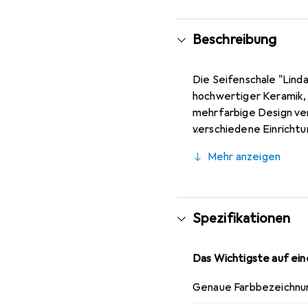
Beschreibung
Die Seifenschale "Lind
hochwertiger Keramik, 
mehrfarbige Design verl
verschiedene Einrichtu
ästhetisch ansprechend.
Mehr anzeigen
kann, um eine längere 
unkompliziert und benut
das jedem Badezimmer e
Spezifikationen
Das Wichtigste auf eine
Genaue Farbbezeichnu