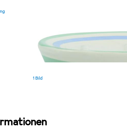
ung
1 Bild
ormationen