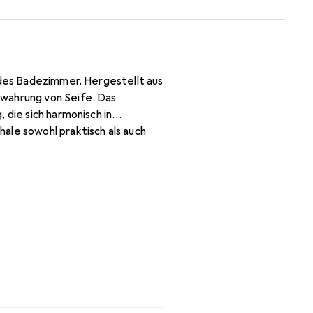
edes Badezimmer. Hergestellt aus
ewahrung von Seife. Das
 die sich harmonisch in
ale sowohl praktisch als auch
hzeitig das Wasser abfliessen
ung macht die Nutzung
ern auch ein stilvolles Element,