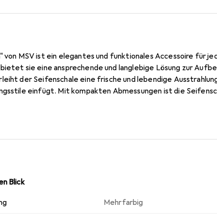
a" von MSV ist ein elegantes und funktionales Accessoire für j
bietet sie eine ansprechende und langlebige Lösung zur Aufb
eiht der Seifenschale eine frische und lebendige Ausstrahlung,
ngsstile einfügt. Mit kompakten Abmessungen ist die Seifensch
 Sie sorgt dafür, dass die Seife stets griffbereit ist und gleic
Lebensdauer der Seife zu gewährleisten. Die manuelle Bedien
zerfreundlich. Diese Seifenschale ist nicht nur funktional, sond
inen Hauch von Eleganz verleiht.
n Blick
ng
Mehrfarbig