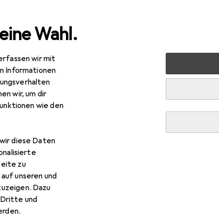
eine Wahl.
erfassen wir mit
nen
Aufbewahrung + Ordnung
Badezimmeraufbewahru
en Informationen
ungsverhalten
en wir, um dir
funktionen wie den
wir diese Daten
onalisierte
eite zu
 auf unseren und
zuzeigen. Dazu
Dritte und
rden.