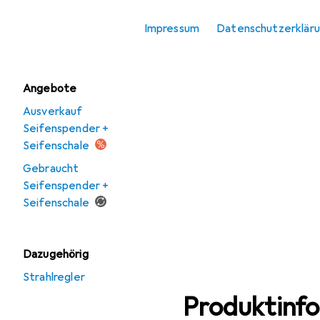
Seifenspender +
Impressum
Datenschutzerklär
Seifenschale
Angebote
Ausverkauf
Seifenspender +
Seifenschale
Gebraucht
Seifenspender +
Seifenschale
Dazugehörig
Strahlregler
Produktinf