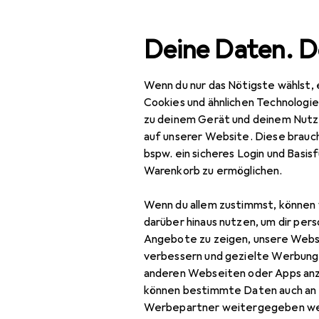
Suche
Deine Daten. D
Wenn du nur das Nötigste wählst, 
Navigation nach Kategorien
Gesamtsortiment
Woh
Gesamtsortiment
Cookies und ähnlichen Technologi
zu deinem Gerät und deinem Nutz
Wohnen
auf unserer Website. Diese brauch
bspw. ein sicheres Login und Basis
Aufbewahrung +
Warenkorb zu ermöglichen.
Ordnung
Wenn du allem zustimmst, können 
Badezimmeraufbewahrung
darüber hinaus nutzen, um dir pers
Abfalleimer
Angebote zu zeigen, unsere Webs
verbessern und gezielte Werbung
Badaufbewahrung
anderen Webseiten oder Apps an
können bestimmte Daten auch an 
Handtuchhalter +
Werbepartner weitergegeben we
Handtuchhaken