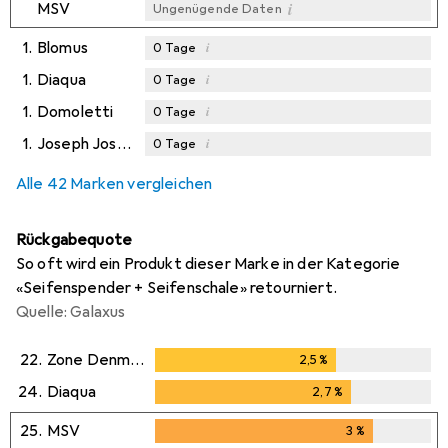
i
MSV
Ungenügende Daten
1.
Blomus
i
0
Tage
1.
Diaqua
i
0
Tage
1.
Domoletti
i
0
Tage
1.
Joseph Joseph
i
0
Tage
Alle 42 Marken vergleichen
Rückgabequote
So oft wird ein Produkt dieser Marke in der Kategorie
«Seifenspender + Seifenschale» retourniert.
Quelle: Galaxus
22.
Zone Denmark
2,5
%
2,5
%
24.
Diaqua
2,7
%
2,7
%
25.
MSV
3
%
3
%