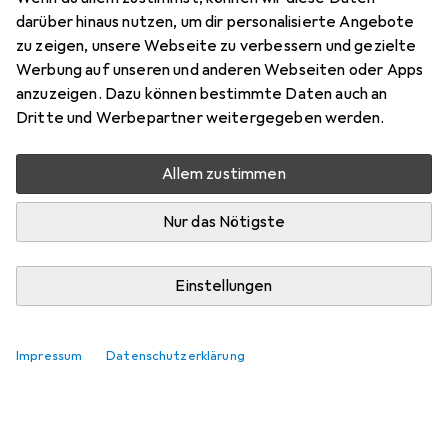
darüber hinaus nutzen, um dir personalisierte Angebote
Bewertungen
zu zeigen, unsere Webseite zu verbessern und gezielte
Werbung auf unseren und anderen Webseiten oder Apps
anzuzeigen. Dazu können bestimmte Daten auch an
Zwischen Di, 18.8. und Di, 25.8. geliefert
Dritte und Werbepartner weitergegeben werden.
Mehr als 10 Stück an Lager beim Lieferanten
Benachrichtigen, wenn schneller verfügbar
Allem zustimmen
Nur das Nötigste
Lieferort angeben für genaue Lieferzeit
In den Warenkorb
Einstellungen
Vergleichen
Merken
Impressum
Datenschutzerklärung
i
Kostenloser Versand ab 30,–