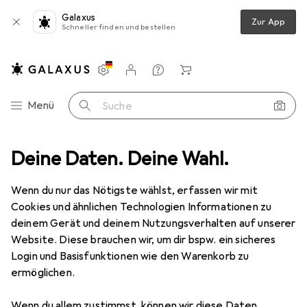
Galaxus
Zur App
Schneller finden und bestellen
Einstellungen
Kundenkonto
Vergleichslisten
Merklisten
Warenkorb
Navigation nach Kategorien
Menü
Suche
meraufbewahrung
Deine Daten. Deine Wahl.
Seifenspender + Seifenschale
MSV Margaux
Wenn du nur das Nötigste wählst, erfassen wir mit
Cookies und ähnlichen Technologien Informationen zu
1 Bild
deinem Gerät und deinem Nutzungsverhalten auf unserer
EUR
18,29
Website. Diese brauchen wir, um dir bspw. ein sicheres
MSV
Margaux
Login und Basisfunktionen wie den Warenkorb zu
ermöglichen.
Preis in EUR inkl. MwSt.
Wenn du allem zustimmst, können wir diese Daten