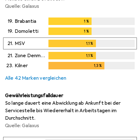
Quelle: Galaxus
19.
Brabantia
1
%
1
%
19.
Domoletti
1
%
1
%
21.
MSV
1,1
%
1,1
%
21.
Zone Denmark
1,1
%
1,1
%
23.
Kilner
1,3
%
1,3
%
Alle 42 Marken vergleichen
Gewährleistungsfalldauer
So lange dauert eine Abwicklung ab Ankunft bei der
Servicestelle bis Wiedererhalt in Arbeitstagen im
Durchschnitt.
Quelle: Galaxus