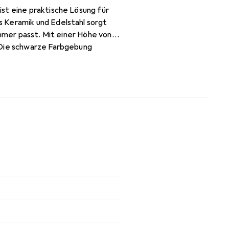
st eine praktische Lösung für
 Keramik und Edelstahl sorgt
immer passt. Mit einer Höhe von
 Die schwarze Farbgebung
l eine einfache Reinigung und
dern auch ein dekoratives