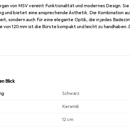
gan von MSV vereint Funktionalität und modernes Design. Sie i
g und bietet eine ansprechende Ästhetik. Die Kombination aus
keit, sondern auch für eine elegante Optik, die in jedes Badez
e von 120 mm ist die Bürste kompakt und leicht zu handhaben.
 zeitloses und stilvolles Aussehen, während das Keramikmateria
e Toilettenbürste ist nicht nur ein nützliches Hilfsmittel, son
zimmer.
n Blick
ng
Schwarz
Keramik
12 cm