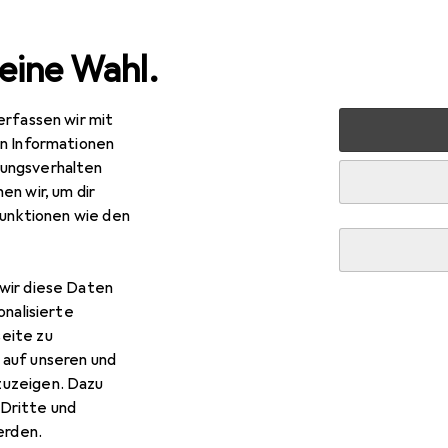
eine Wahl.
erfassen wir mit
nen
Badaccessoires
WC Zubehör
Toilettenbürste
en Informationen
ungsverhalten
en wir, um dir
funktionen wie den
wir diese Daten
onalisierte
eite zu
 auf unseren und
zuzeigen. Dazu
Dritte und
rden.