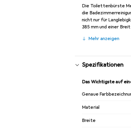
Die Toilettenbürste Me
die Badezimmerreinigun
nicht nur für Langlebig
385 mm und einer Breit
verleiht der Bürste ein
Mehr anzeigen
Pflege ermöglicht. Dies
Element in Ihrem Bade
Spezifikationen
Das Wichtigste auf eine
Genaue Farbbezeichnu
Material
Breite