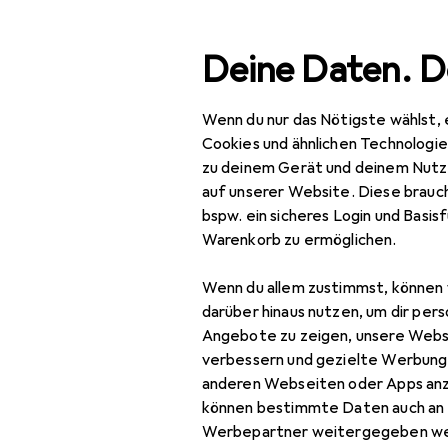
Suche
Deine Daten. D
Wenn du nur das Nötigste wählst, 
Navigation nach Kategorien
Gesamtsortiment
Woh
Gesamtsortiment
Cookies und ähnlichen Technologi
zu deinem Gerät und deinem Nutz
Wohnen
auf unserer Website. Diese brauch
bspw. ein sicheres Login und Basis
Badaccessoires
Warenkorb zu ermöglichen.
WC Zubehör
Wenn du allem zustimmst, können 
Toilettenbürste
darüber hinaus nutzen, um dir pers
Angebote zu zeigen, unsere Webs
Toilettenpapierhalter
verbessern und gezielte Werbung
anderen Webseiten oder Apps an
WC Deckel
können bestimmte Daten auch an 
Werbepartner weitergegeben we