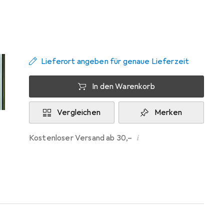
Zwischen Mi, 19.8. und Mi, 26.8. geliefert
Mehr als 10 Stück an Lager beim Lieferanten
Benachrichtigen, wenn schneller verfügbar
Lieferort angeben für genaue Lieferzeit
In den Warenkorb
Vergleichen
Merken
i
Kostenloser Versand ab 30,–