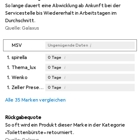
So lange dauert eine Abwicklung ab Ankunft bei der
Servicestelle bis Wiedererhalt in Arbeitstagen im
Durchschnitt.
Quelle: Galaxus
i
MSV
Ungenügende Daten
1.
spirella
i
0
Tage
1.
Thema_lux
i
0
Tage
1.
Wenko
i
0
Tage
1.
Zeller Present
i
0
Tage
Alle 35 Marken vergleichen
Rückgabequote
So oft wird ein Produkt dieser Marke in der Kategorie
«Toilettenbürste» retourniert.