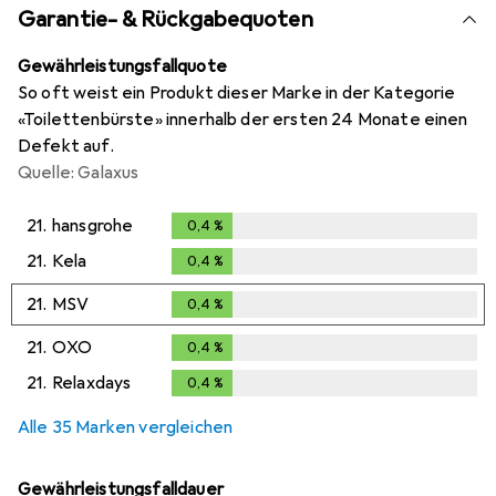
Garantie- & Rückgabequoten
Gewährleistungsfallquote
So oft weist ein Produkt dieser Marke in der Kategorie
«Toilettenbürste» innerhalb der ersten 24 Monate einen
Defekt auf.
Quelle: Galaxus
21.
hansgrohe
0,4
%
0,4
%
21.
Kela
0,4
%
0,4
%
21.
MSV
0,4
%
0,4
%
21.
OXO
0,4
%
0,4
%
21.
Relaxdays
0,4
%
0,4
%
Alle 35 Marken vergleichen
Gewährleistungsfalldauer