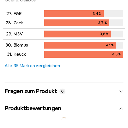
Quelle: Galaxus
27.
F&R
3,4
%
3,4
%
28.
Zack
3,7
%
3,7
%
29.
MSV
3,8
%
3,8
%
30.
Blomus
4,1
%
4,1
%
31.
Keuco
4,5
%
4,5
%
Alle 35 Marken vergleichen
Fragen zum Produkt
0
Produktbewertungen