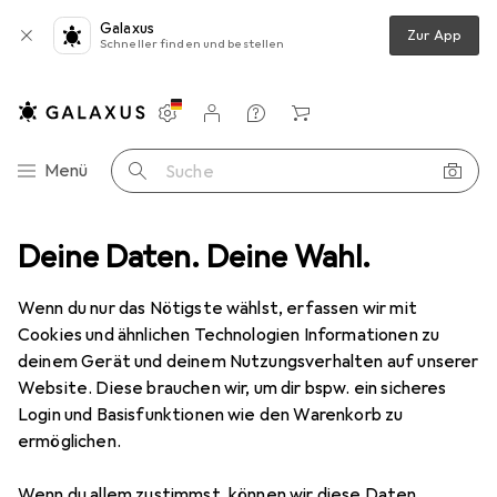
Galaxus
Zur App
Schneller finden und bestellen
Einstellungen
Kundenkonto
Vergleichslisten
Merklisten
Warenkorb
Navigation nach Kategorien
Menü
Suche
Badaccessoires
Deine Daten. Deine Wahl.
WC Zubehör
Toilettenbürste
MSV Michael
Wenn du nur das Nötigste wählst, erfassen wir mit
Cookies und ähnlichen Technologien Informationen zu
1 Bild
deinem Gerät und deinem Nutzungsverhalten auf unserer
EUR
21,78
Website. Diese brauchen wir, um dir bspw. ein sicheres
MSV
Michael
Login und Basisfunktionen wie den Warenkorb zu
ermöglichen.
Preis in EUR inkl. MwSt.
Wenn du allem zustimmst, können wir diese Daten