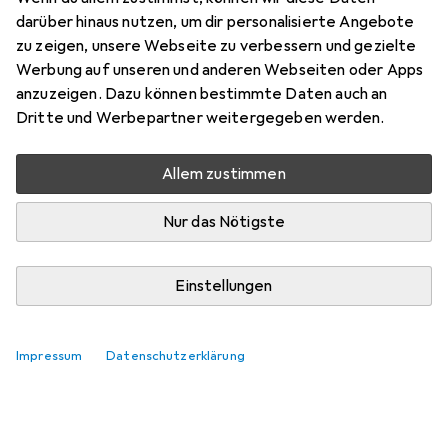
darüber hinaus nutzen, um dir personalisierte Angebote
Bewertungen
zu zeigen, unsere Webseite zu verbessern und gezielte
Werbung auf unseren und anderen Webseiten oder Apps
anzuzeigen. Dazu können bestimmte Daten auch an
Zwischen Mi, 19.8. und Mi, 26.8. geliefert
Dritte und Werbepartner weitergegeben werden.
Mehr als 10 Stück an Lager beim Lieferanten
Benachrichtigen, wenn schneller verfügbar
Allem zustimmen
Nur das Nötigste
Lieferort angeben für genaue Lieferzeit
In den Warenkorb
Einstellungen
Vergleichen
Merken
Impressum
Datenschutzerklärung
i
Kostenloser Versand ab 30,–