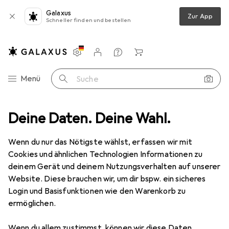
Galaxus
Zur App
Schneller finden und bestellen
Einstellungen
Kundenkonto
Vergleichslisten
Merklisten
Warenkorb
Navigation nach Kategorien
Menü
Suche
adaccessoires
Deine Daten. Deine Wahl.
WC Zubehör
Toilettenbürste
MSV Michelle
Wenn du nur das Nötigste wählst, erfassen wir mit
Cookies und ähnlichen Technologien Informationen zu
1 Bild
deinem Gerät und deinem Nutzungsverhalten auf unserer
EUR
35,78
Website. Diese brauchen wir, um dir bspw. ein sicheres
MSV
Michelle
Login und Basisfunktionen wie den Warenkorb zu
ermöglichen.
Preis in EUR inkl. MwSt.
Wenn du allem zustimmst, können wir diese Daten