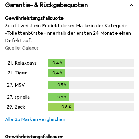
Garantie- & Rückgabequoten
Gewährleistungsfallquote
So oft weist ein Produkt dieser Marke in der Kategorie
«Toilettenbürste» innerhalb der ersten 24 Monate einen
Defekt auf.
Quelle: Galaxus
21.
Relaxdays
0,4
%
0,4
%
21.
Tiger
0,4
%
0,4
%
27.
MSV
0,5
%
0,5
%
27.
spirella
0,5
%
0,5
%
29.
Zack
0,6
%
0,6
%
Alle 35 Marken vergleichen
Gewährleistungsfalldauer