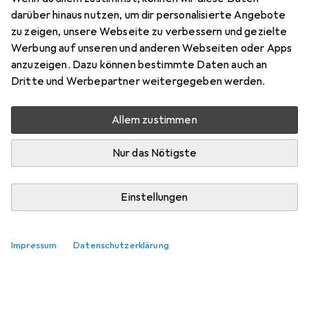
darüber hinaus nutzen, um dir personalisierte Angebote
Bewertungen
zu zeigen, unsere Webseite zu verbessern und gezielte
Werbung auf unseren und anderen Webseiten oder Apps
anzuzeigen. Dazu können bestimmte Daten auch an
Zwischen Di, 18.8. und Di, 25.8. geliefert
Dritte und Werbepartner weitergegeben werden.
7 Stück an Lager beim Lieferanten
Benachrichtigen, wenn schneller verfügbar
Allem zustimmen
Nur das Nötigste
Lieferort angeben für genaue Lieferzeit
In den Warenkorb
Einstellungen
Vergleichen
Merken
Impressum
Datenschutzerklärung
kostenloser Versand