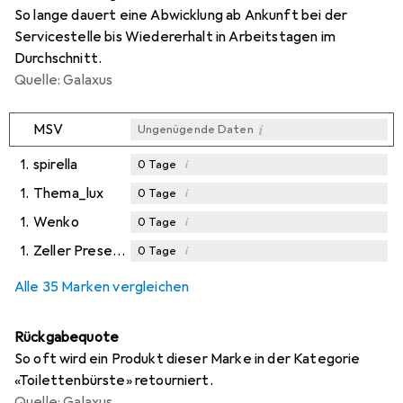
So lange dauert eine Abwicklung ab Ankunft bei der
Servicestelle bis Wiedererhalt in Arbeitstagen im
Durchschnitt.
Quelle: Galaxus
i
MSV
Ungenügende Daten
1.
spirella
i
0
Tage
1.
Thema_lux
i
0
Tage
1.
Wenko
i
0
Tage
1.
Zeller Present
i
0
Tage
Alle 35 Marken vergleichen
Rückgabequote
So oft wird ein Produkt dieser Marke in der Kategorie
«Toilettenbürste» retourniert.
Quelle: Galaxus