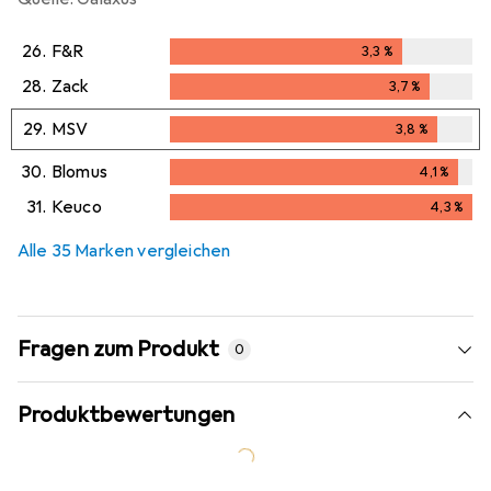
26.
F&R
3,3
%
3,3
%
28.
Zack
3,7
%
3,7
%
29.
MSV
3,8
%
3,8
%
30.
Blomus
4,1
%
4,1
%
31.
Keuco
4,3
%
4,3
%
Alle 35 Marken vergleichen
Fragen zum Produkt
0
Produktbewertungen