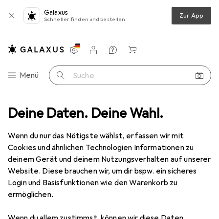
Galaxus
Zur App
Schneller finden und bestellen
Einstellungen
Kundenkonto
Vergleichslisten
Merklisten
Warenkorb
Navigation nach Kategorien
Menü
Suche
Wohnen
Deine Daten. Deine Wahl.
Badaccessoires
Zahnputzbecher
MSV Natascha
Wenn du nur das Nötigste wählst, erfassen wir mit
Cookies und ähnlichen Technologien Informationen zu
1 Bild
deinem Gerät und deinem Nutzungsverhalten auf unserer
Website. Diese brauchen wir, um dir bspw. ein sicheres
MENGENRABATT
Login und Basisfunktionen wie den Warenkorb zu
EUR
13,70
ermöglichen.
Spare
EUR
1,50
MSV
Natascha
Wenn du allem zustimmst, können wir diese Daten