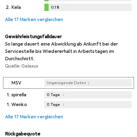
0,1
%
2.
Kela
0,1
%
0,1
%
Alle 17 Marken vergleichen
Gewährleistungsfalldauer
So lange dauert eine Abwicklung ab Ankunft bei der
Servicestelle bis Wiedererhalt in Arbeitstagen im
Durchschnitt.
Quelle: Galaxus
i
MSV
Ungenügende Daten
1.
spirella
i
0
Tage
1.
Wenko
i
0
Tage
i
i
Ungenügende Daten
Ungenügende Daten
Alle 17 Marken vergleichen
Rückgabequote