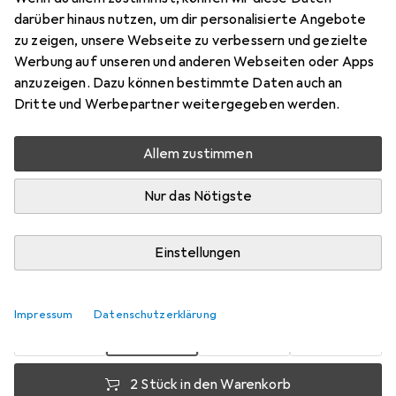
darüber hinaus nutzen, um dir personalisierte Angebote
Preis in EUR inkl. MwSt.
zu zeigen, unsere Webseite zu verbessern und gezielte
Werbung auf unseren und anderen Webseiten oder Apps
Bewertungen
anzuzeigen. Dazu können bestimmte Daten auch an
Dritte und Werbepartner weitergegeben werden.
Zwischen Mo, 17.8. und Mo, 24.8. geliefert
Allem zustimmen
Mehr als 10 Stück an Lager beim Lieferanten
Nur das Nötigste
Benachrichtigen, wenn schneller verfügbar
Lieferort angeben für genaue Lieferzeit
Einstellungen
1 Stück
2 Stück
3 Stück
4 Stück
EUR
14,45
EUR
13,70
EUR
13,15
EUR
12,55
pro Stück
pro Stück
pro Stück
pro Stück
Impressum
Datenschutzerklärung
−
5
%
−
9
%
−
13
%
2 Stück in den Warenkorb