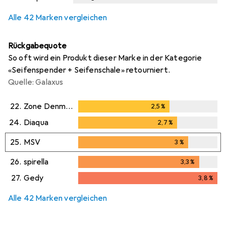
Alle 42 Marken vergleichen
Rückgabequote
So oft wird ein Produkt dieser Marke in der Kategorie
«Seifenspender + Seifenschale» retourniert.
Quelle: Galaxus
22.
Zone Denmark
2,5
%
2,5
%
24.
Diaqua
2,7
%
2,7
%
25.
MSV
3
%
3
%
26.
spirella
3,3
%
3,3
%
27.
Gedy
3,8
%
3,8
%
Alle 42 Marken vergleichen