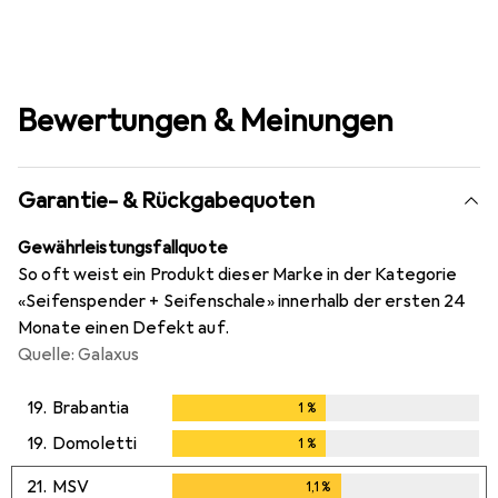
Bewertungen & Meinungen
Garantie- & Rückgabequoten
Gewährleistungsfallquote
So oft weist ein Produkt dieser Marke in der Kategorie
«Seifenspender + Seifenschale» innerhalb der ersten 24
Monate einen Defekt auf.
Quelle: Galaxus
19.
Brabantia
1
%
1
%
19.
Domoletti
1
%
1
%
21.
MSV
1,1
%
1,1
%