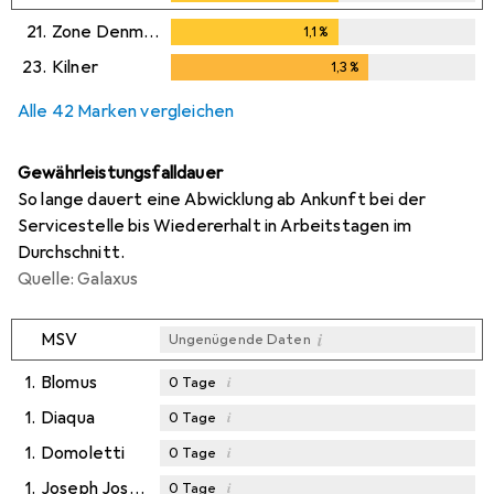
21.
Zone Denmark
1,1
%
1,1
%
23.
Kilner
1,3
%
1,3
%
Alle 42 Marken vergleichen
Gewährleistungsfalldauer
So lange dauert eine Abwicklung ab Ankunft bei der
Servicestelle bis Wiedererhalt in Arbeitstagen im
Durchschnitt.
Quelle: Galaxus
i
MSV
Ungenügende Daten
1.
Blomus
i
0
Tage
1.
Diaqua
i
0
Tage
1.
Domoletti
i
0
Tage
1.
Joseph Joseph
i
0
Tage