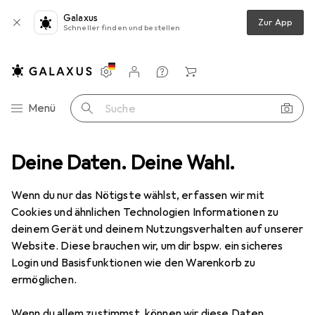
Galaxus
Zur App
Schneller finden und bestellen
Einstellungen
Kundenkonto
Vergleichslisten
Merklisten
Warenkorb
Navigation nach Kategorien
Menü
Suche
immeraufbewahrung
Deine Daten. Deine Wahl.
Seifenspender + Seifenschale
MSV Sarah
Wenn du nur das Nötigste wählst, erfassen wir mit
Cookies und ähnlichen Technologien Informationen zu
1 Bild
deinem Gerät und deinem Nutzungsverhalten auf unserer
EUR
18,96
Website. Diese brauchen wir, um dir bspw. ein sicheres
MSV
Sarah
Login und Basisfunktionen wie den Warenkorb zu
ermöglichen.
Preis in EUR inkl. MwSt.
Wenn du allem zustimmst, können wir diese Daten