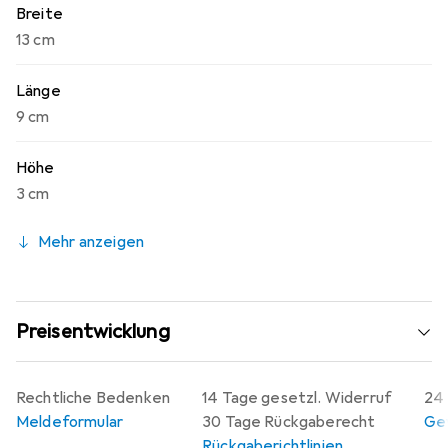
Breite
13 cm
Länge
9 cm
Höhe
3 cm
Mehr anzeigen
Preisentwicklung
Rechtliche Bedenken
14 Tage gesetzl. Widerruf
24 
Meldeformular
30 Tage Rückgaberecht
Gew
Rückgaberichtlinien