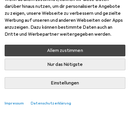
darüber hinaus nutzen, um dir personalisierte Angebote
Bewertungen
zu zeigen, unsere Webseite zu verbessern und gezielte
Werbung auf unseren und anderen Webseiten oder Apps
anzuzeigen. Dazu können bestimmte Daten auch an
Zwischen Di, 18.8. und Di, 25.8. geliefert
Dritte und Werbepartner weitergegeben werden.
Mehr als 10 Stück an Lager beim Lieferanten
Benachrichtigen, wenn schneller verfügbar
Allem zustimmen
Nur das Nötigste
Lieferort angeben für genaue Lieferzeit
In den Warenkorb
Einstellungen
Vergleichen
Merken
Impressum
Datenschutzerklärung
i
Kostenloser Versand ab 30,–