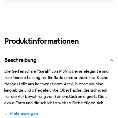
Produktinformationen
Beschreibung
Die Seifenschale "Sarah" von MSV ist eine elegante und
funktionale Lösung für Ihr Badezimmer oder Ihre Küche.
Hergestellt aus hochwertigem Acryl, bietet sie eine
langlebige und pflegeleichte Oberfläche, die sich ideal
für die Aufbewahrung von Seifenstücken eignet. Die
ovale Form und die schlichte weisse Farbe fügen sich
harmonisch in verschiedene Einrichtungsstile ein und
Mehr anzeigen
sorgen für eine ansprechende Präsentation Ihrer Seife.