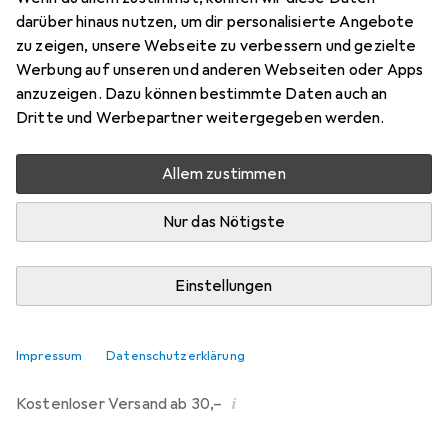
darüber hinaus nutzen, um dir personalisierte Angebote
Marke
Bewertungen
zu zeigen, unsere Webseite zu verbessern und gezielte
Mehr von MSV
Werbung auf unseren und anderen Webseiten oder Apps
anzuzeigen. Dazu können bestimmte Daten auch an
Dritte und Werbepartner weitergegeben werden.
Zwischen Mi, 19.8. und Mi, 26.8. geliefert
Mehr als 10 Stück an Lager beim Lieferanten
Allem zustimmen
Benachrichtigen, wenn schneller verfügbar
Nur das Nötigste
Lieferort angeben für genaue Lieferzeit
Einstellungen
In den Warenkorb
Vergleichen
Merken
Impressum
Datenschutzerklärung
i
Kostenloser Versand ab 30,–