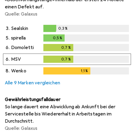
einen Defekt auf.
Quelle: Galaxus
3.
Sealskin
0,3
%
0,3
%
5.
spirella
0,5
%
0,5
%
6.
Domoletti
0,7
%
0,7
%
6.
MSV
0,7
%
0,7
%
8.
Wenko
1,1
%
1,1
%
Alle 9 Marken vergleichen
Gewährleistungsfalldauer
So lange dauert eine Abwicklung ab Ankunft bei der
Servicestelle bis Wiedererhalt in Arbeitstagen im
Durchschnitt.
Quelle: Galaxus