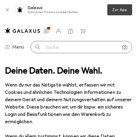
Galaxus
Zur App
Schneller finden und bestellen
Einstellungen
Kundenkonto
Vergleichslisten
Merklisten
Warenkorb
Navigation nach Kategorien
Menü
Suche
enzubehör + Duschzubehör
Deine Daten. Deine Wahl.
Duschvorhangstange
MSV Tamara
Wenn du nur das Nötigste wählst, erfassen wir mit
Cookies und ähnlichen Technologien Informationen zu
4 Bilder
deinem Gerät und deinem Nutzungsverhalten auf unserer
Website. Diese brauchen wir, um dir bspw. ein sicheres
EUR
24,58
Login und Basisfunktionen wie den Warenkorb zu
MSV
Tamara
ermöglichen.
Preis in EUR inkl. MwSt.
Wenn du allem zustimmst, können wir diese Daten