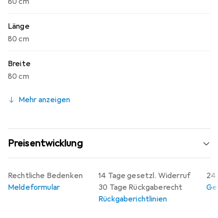
80 cm
Länge
80 cm
Breite
80 cm
Mehr anzeigen
Preisentwicklung
Rechtliche Bedenken
14 Tage gesetzl. Widerruf
24 
Meldeformular
30 Tage Rückgaberecht
Gew
Rückgaberichtlinien