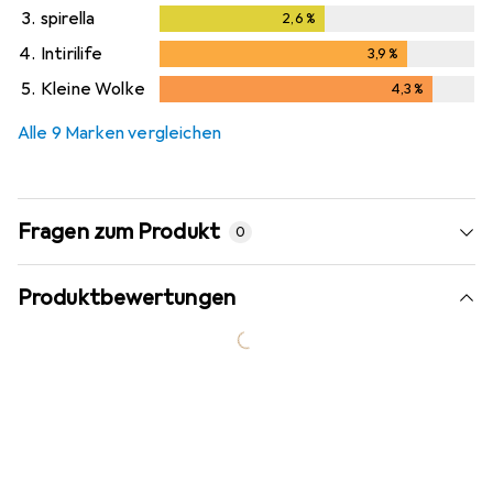
3.
spirella
2,6
%
2,6
%
4.
Intirilife
3,9
%
3,9
%
5.
Kleine Wolke
4,3
%
4,3
%
Alle 9 Marken vergleichen
Fragen zum Produkt
0
Produktbewertungen