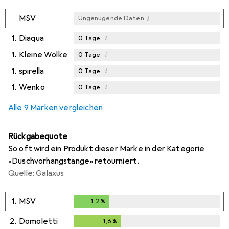
i
MSV
Ungenügende Daten
1.
Diaqua
i
0
Tage
1.
Kleine Wolke
i
0
Tage
1.
spirella
i
0
Tage
1.
Wenko
i
0
Tage
Alle 9 Marken vergleichen
Rückgabequote
So oft wird ein Produkt dieser Marke in der Kategorie
«Duschvorhangstange» retourniert.
Quelle: Galaxus
1.
MSV
1,2
%
1,2
%
2.
Domoletti
1,6
%
1,6
%