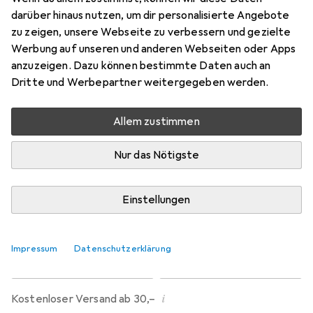
Preis in EUR inkl. MwSt.
darüber hinaus nutzen, um dir personalisierte Angebote
zu zeigen, unsere Webseite zu verbessern und gezielte
Marke
Bewertungen
Werbung auf unseren und anderen Webseiten oder Apps
Mehr von Näve
anzuzeigen. Dazu können bestimmte Daten auch an
Dritte und Werbepartner weitergegeben werden.
Zwischen Sa, 15.8. und Mi, 19.8. geliefert
Allem zustimmen
Mehr als 10 Stück an Lager beim Lieferanten
Benachrichtigen, wenn schneller verfügbar
Nur das Nötigste
Lieferort angeben für genaue Lieferzeit
Einstellungen
In den Warenkorb
Impressum
Datenschutzerklärung
Vergleichen
Merken
i
Kostenloser Versand ab 30,–