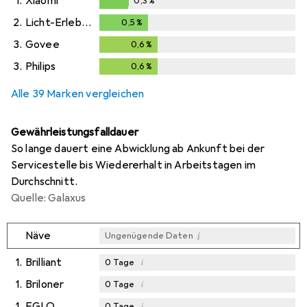
1.
Xiaomi
0,3
%
0,3
%
2.
Licht-Erlebnisse
0,5
%
0,5
%
3.
Govee
0,6
%
0,6
%
3.
Philips
0,6
%
0,6
%
Alle 39 Marken vergleichen
Gewährleistungsfalldauer
So lange dauert eine Abwicklung ab Ankunft bei der
Servicestelle bis Wiedererhalt in Arbeitstagen im
Durchschnitt.
Quelle: Galaxus
i
Näve
Ungenügende Daten
1.
Brilliant
i
0
Tage
1.
Briloner
i
0
Tage
1.
EGLO
i
0
Tage