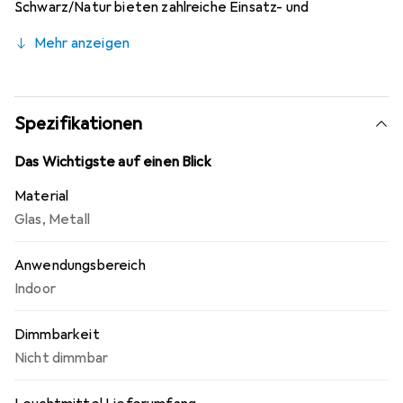
Schwarz/Natur bieten zahlreiche Einsatz- und
Kombinationsmöglichkeiten. Die Wandleuchte besitzt
Mehr anzeigen
eine Fassung der Sockelgrösse E14. Sie entscheiden, in
welcher Lichtfarbe die Leuchte erstrahlen soll.
Spezifikationen
Das Wichtigste auf einen Blick
Material
Glas
,
Metall
Anwendungsbereich
Indoor
Dimmbarkeit
Nicht dimmbar