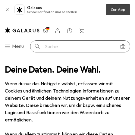
Galaxus
Zur App
Schneller finden und bestellen
Einstellungen
Kundenkonto
Vergleichslisten
Merklisten
Warenkorb
Navigation nach Kategorien
Menü
Suche
uchtung
Deine Daten. Deine Wahl.
Deckenbeleuchtung
Deckenleuchte
Näve Fumoso
Wenn du nur das Nötigste wählst, erfassen wir mit
Cookies und ähnlichen Technologien Informationen zu
3 Bilder
deinem Gerät und deinem Nutzungsverhalten auf unserer
Website. Diese brauchen wir, um dir bspw. ein sicheres
EUR
16,45
Login und Basisfunktionen wie den Warenkorb zu
Näve
Fumoso
ermöglichen.
E14
Wenn du allem zustimmst, können wir diese Daten