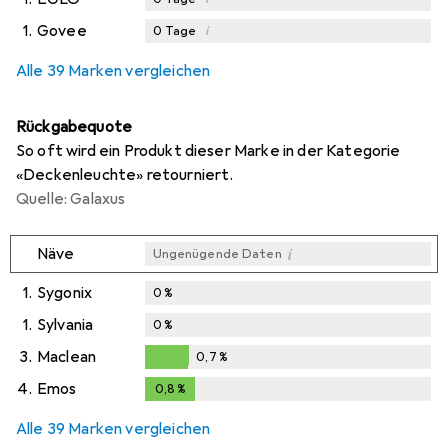
1.
Govee
i
0
Tage
Alle 39 Marken vergleichen
Rückgabequote
So oft wird ein Produkt dieser Marke in der Kategorie
«Deckenleuchte» retourniert.
Quelle: Galaxus
i
Näve
Ungenügende Daten
1.
Sygonix
0
%
1.
Sylvania
0
%
3.
Maclean
0,7
%
0,7
%
4.
Emos
0,8
%
0,8
%
Alle 39 Marken vergleichen