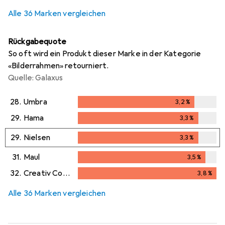
Alle 36 Marken vergleichen
Rückgabequote
So oft wird ein Produkt dieser Marke in der Kategorie
«Bilderrahmen» retourniert.
Quelle: Galaxus
28.
Umbra
3,2
%
3,2
%
29.
Hama
3,3
%
3,3
%
29.
Nielsen
3,3
%
3,3
%
31.
Maul
3,5
%
3,5
%
32.
Creativ Company
3,8
%
3,8
%
Alle 36 Marken vergleichen