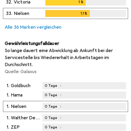
32.
Victoria
1
%
1
%
33.
Nielsen
1,1
%
1,1
%
Alle 36 Marken vergleichen
Gewährleistungsfalldauer
So lange dauert eine Abwicklung ab Ankunft bei der
Servicestelle bis Wiedererhalt in Arbeitstagen im
Durchschnitt.
Quelle: Galaxus
1.
Goldbuch
i
0
Tage
1.
Hama
i
0
Tage
1.
Nielsen
i
0
Tage
1.
Walther Design
i
0
Tage
1.
ZEP
i
0
Tage