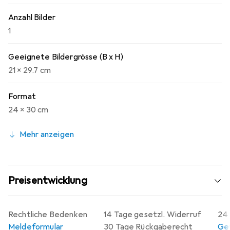
Anzahl Bilder
1
Geeignete Bildergrösse (B x H)
21 x 29.7 cm
Format
24 x 30 cm
Mehr anzeigen
Preisentwicklung
Rechtliche Bedenken
14 Tage gesetzl. Widerruf
24 
Meldeformular
30 Tage Rückgaberecht
Gew