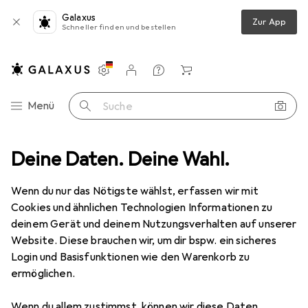
Galaxus
Zur App
Schneller finden und bestellen
Einstellungen
Kundenkonto
Vergleichslisten
Merklisten
Warenkorb
Navigation nach Kategorien
Menü
Suche
ddekoration
Deine Daten. Deine Wahl.
Bilderrahmen
Nielsen Apollo 21x29,7 Holz DIN A4
Wenn du nur das Nötigste wählst, erfassen wir mit
Cookies und ähnlichen Technologien Informationen zu
8 Bilder
deinem Gerät und deinem Nutzungsverhalten auf unserer
Website. Diese brauchen wir, um dir bspw. ein sicheres
MENGENRABATT
Login und Basisfunktionen wie den Warenkorb zu
ermöglichen.
EUR
12,48
Spare
EUR
1,48
Nielsen
Apollo 21x29,7 Holz DIN A4
Wenn du allem zustimmst, können wir diese Daten