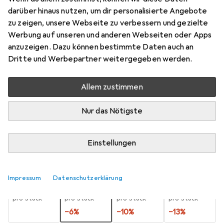
darüber hinaus nutzen, um dir personalisierte Angebote
24 x 30 cm
zu zeigen, unsere Webseite zu verbessern und gezielte
Preis in EUR inkl. MwSt.
Werbung auf unseren und anderen Webseiten oder Apps
anzuzeigen. Dazu können bestimmte Daten auch an
Marke
Bewertungen
Dritte und Werbepartner weitergegeben werden.
Mehr von Nielsen
12
Allem zustimmen
Zwischen Do, 20.8. und Sa, 22.8. geliefert
Nur das Nötigste
Nur 4 Stück an Lager beim Lieferanten
Benachrichtigen, wenn schneller verfügbar
Einstellungen
Lieferort angeben für genaue Lieferzeit
Impressum
Datenschutzerklärung
1 Stück
2 Stück
3 Stück
4 Stück
EUR
13,22
EUR
12,48
EUR
11,94
EUR
11,50
pro Stück
pro Stück
pro Stück
pro Stück
−
6
%
−
10
%
−
13
%